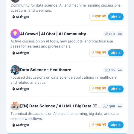
Community for data science, AI, and machine learning discussions,
questions, and webinars.
⚡ प्रमोट करें
जॉइन →
🤖
AI और टूल्स
Ai Crowd | Ai Chat | AI Community
410
en
Active discussion on AI tools, new products, and practical use
cases for learners and professionals.
⚡ प्रमोट करें
जॉइन →
🤖
AI और टूल्स
Data Science - Healthcare
165
en
Focused discussions on data science applications in healthcare
and related analytics.
⚡ प्रमोट करें
जॉइन →
🤖
AI और टूल्स
[EN] Data Science / AI / ML / Big Data 👮‍♂️ Protected by R2D2
1 हज़ार
en
Technical discussions on AI, machine learning, big data, and data
science workflows.
⚡ प्रमोट करें
जॉइन →
🤖
AI और टूल्स