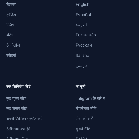
क्रिप्टो
English
ट्रेडिंग
Español
निवेश
العربية
बेटिंग
Português
टेक्नोलॉजी
Русский
स्पोर्ट्स
Italiano
فارسی
एक लिस्टिंग जोड़ें
कानूनी
एक ग्रुप जोड़ें
Taligram के बारे में
एक चैनल जोड़ें
गोपनीयता नीति
अपनी लिस्टिंग प्रमोट करें
सेवा की शर्तें
टेलीग्राम क्या है?
कुकी नीति
टेलीग्राम बॉट्स
DMCA