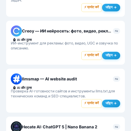
задач.
⚡ प्रमोट करें
जॉइन →
Creoy — ИИ нейросеть: фото, видео, реклама
ru
🤖
AI और टूल्स
ИИ-инструмент для рекламы: фото, видео, UGC и озвучка по
описанию.
⚡ प्रमोट करें
जॉइन →
llmsmap — AI website audit
ru
🤖
AI और टूल्स
Проверка AI-готовности сайтов и инструменты llms.txt для
технических команд и SEO-специалистов.
⚡ प्रमोट करें
जॉइन →
Hecate AI: ChatGPT 5 | Nano Banana 2
ru