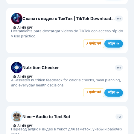
Скачать видео с ТикТок | TikTok Downloader
en
🤖
AI और टूल्स
Herramienta para descargar videos de TikTok con acceso rápido
y uso práctico.
⚡ प्रमोट करें
जॉइन →
Nutrition Checker
en
🤖
AI और टूल्स
AI-assisted nutrition feedback for calorie checks, meal planning,
and everyday health decisions.
⚡ प्रमोट करें
जॉइन →
Nico – Audio to Text Bot
ru
🤖
AI और टूल्स
Перевод аудио и видео в текст для заметок, учебы и рабочих