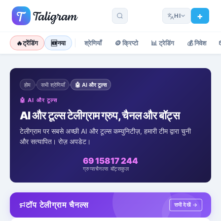
HI
🔥
ट्रेंडिंग
🆕
नया
श्रेणियाँ
🪙
क्रिप्टो
📊
ट्रेडिंग
💰
निवेश
होम
सभी श्रेणियाँ
🤖
AI और टूल्स
›
›
🤖
AI और टूल्स
AI और टूल्स टेलीग्राम ग्रुप, चैनल और बॉट्स
टेलीग्राम पर सबसे अच्छी AI और टूल्स कम्युनिटीज़, हमारी टीम द्वारा चुनी
और सत्यापित। रोज़ अपडेट।
69
158
17
244
ग्रुप्स
चैनल्स
बॉट्स
कुल
टॉप टेलीग्राम चैनल्स
सभी देखें →