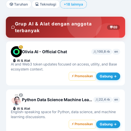
🎲
Taruhan
💻
Teknologi
+18 lainnya
Grup AI & Alat dengan anggota
💬
69
terbanyak
1
Olivia AI - Official Chat
100,8 rb
en
🤖
AI & Alat
AI and Web3 token updates focused on access, utility, and Base
ecosystem context.
⚡ Promosikan
Gabung →
2
Python Data Science Machine Learning
22,4 rb
en
🤖
AI & Alat
English-speaking space for Python, data science, and machine
learning discussions.
⚡ Promosikan
Gabung →