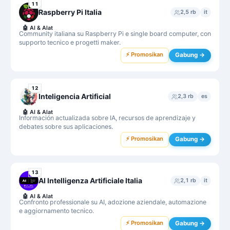
11
Raspberry Pi Italia
2,5 rb
it
🤖
AI & Alat
Community italiana su Raspberry Pi e single board computer, con
supporto tecnico e progetti maker.
⚡ Promosikan
Gabung →
12
Inteligencia Artificial
2,3 rb
es
🤖
AI & Alat
Información actualizada sobre IA, recursos de aprendizaje y
debates sobre sus aplicaciones.
⚡ Promosikan
Gabung →
13
AI Intelligenza Artificiale Italia
2,1 rb
it
🤖
AI & Alat
Confronto professionale su AI, adozione aziendale, automazione
e aggiornamento tecnico.
⚡ Promosikan
Gabung →