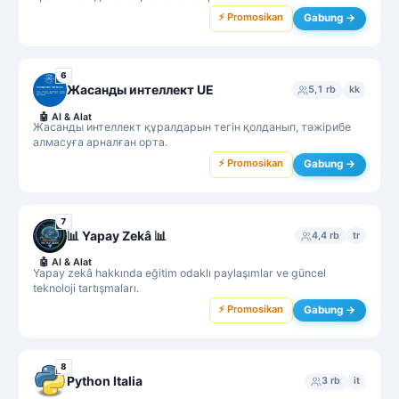
⚡ Promosikan
Gabung →
6
Жасанды интеллект UE
5,1 rb
kk
🤖
AI & Alat
Жасанды интеллект құралдарын тегін қолданып, тәжірибе
алмасуға арналған орта.
⚡ Promosikan
Gabung →
7
📊️ Yapay Zekâ 📊
4,4 rb
tr
🤖
AI & Alat
Yapay zekâ hakkında eğitim odaklı paylaşımlar ve güncel
teknoloji tartışmaları.
⚡ Promosikan
Gabung →
8
Python Italia
3 rb
it