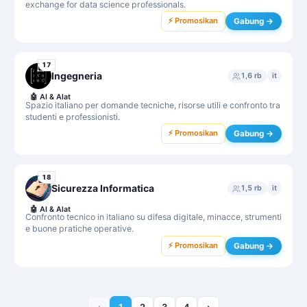
exchange for data science professionals.
⚡ Promosikan
Gabung →
17
Ingegneria
1,6 rb
it
🤖
AI & Alat
Spazio italiano per domande tecniche, risorse utili e confronto tra
studenti e professionisti.
⚡ Promosikan
Gabung →
18
Sicurezza Informatica
1,5 rb
it
🤖
AI & Alat
Confronto tecnico in italiano su difesa digitale, minacce, strumenti
e buone pratiche operative.
⚡ Promosikan
Gabung →
‹
1
2
3
4
›