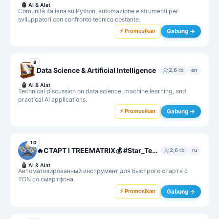
🤖
AI & Alat
Comunità italiana su Python, automazione e strumenti per
sviluppatori con confronto tecnico costante.
⚡ Promosikan
Gabung →
9
Data Science & Artificial Intelligence
2,6 rb
en
🤖
AI & Alat
Technical discussion on data science, machine learning, and
practical AI applications.
⚡ Promosikan
Gabung →
10
🔥СТАРТ I TREEMATRIX💰 #Star_Team❤️💎
2,6 rb
ru
🤖
AI & Alat
Автоматизированный инструмент для быстрого старта с
TON со смартфона.
⚡ Promosikan
Gabung →