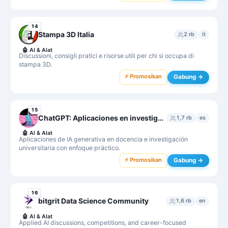
14
Stampa 3D Italia
2 rb
it
🤖
AI & Alat
Discussioni, consigli pratici e risorse utili per chi si occupa di
stampa 3D.
⚡ Promosikan
Gabung →
15
ChatGPT: Aplicaciones en investigación y educación universitaria
1,7 rb
es
🤖
AI & Alat
Aplicaciones de IA generativa en docencia e investigación
universitaria con enfoque práctico.
⚡ Promosikan
Gabung →
16
bitgrit Data Science Community
1,6 rb
en
🤖
AI & Alat
Applied AI discussions, competitions, and career-focused