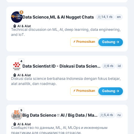
3
Data Science,ML & AI Nugget Chats
14,1 rb
en
🤖
AI & Alat
Technical discussion on ML, AI, deep learning, data engineering,
and IoT.
⚡ Promosikan
Gabung →
4
Data Scientist ID - Diskusi Data Science
6 rb
id
🤖
AI & Alat
Diskusi data science berbahasa Indonesia dengan fokus belajar,
alat analitik, dan roadmap.
⚡ Promosikan
Gabung →
5
Big Data Science :: AI / Big Data / Machine Learning / MLOps
5,4 rb
ru
🤖
AI & Alat
Сообщество по данным, ML, AI, MLOps и инженерным
практикам для специалистов отрасли.