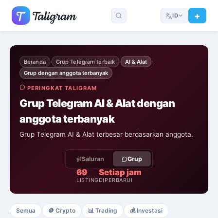
ID
Beranda
Grup Telegram terbaik
AI & Alat
›
›
›
Grup dengan anggota terbanyak
PERINGKAT TALIGRAM
Grup Telegram AI & Alat dengan
anggota terbanyak
Grup Telegram AI & Alat terbesar berdasarkan anggota.
Saluran
Grup
69
Setiap jam
LISTING
DIPERBARUI
Semua
🪙
Crypto
📊
Trading
💰
Investasi