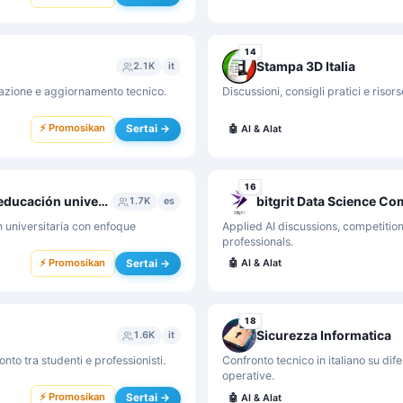
14
Stampa 3D Italia
2.1K
it
mazione e aggiornamento tecnico.
Discussioni, consigli pratici e risor
⚡ Promosikan
Sertai →
🤖
AI & Alat
16
ChatGPT: Aplicaciones en investigación y educación universitaria
bitgrit Data Science C
1.7K
es
n universitaria con enfoque
Applied AI discussions, competitio
professionals.
⚡ Promosikan
Sertai →
🤖
AI & Alat
18
Sicurezza Informatica
1.6K
it
nto tra studenti e professionisti.
Confronto tecnico in italiano su dif
operative.
⚡ Promosikan
Sertai →
🤖
AI & Alat