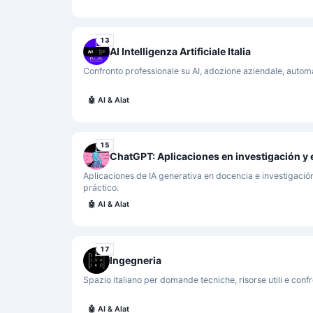
13
AI Intelligenza Artificiale Italia
Confronto professionale su AI, adozione aziendale, auto
🤖
AI & Alat
15
Aplicaciones de IA generativa en docencia e investigació
práctico.
🤖
AI & Alat
17
Ingegneria
Spazio italiano per domande tecniche, risorse utili e confro
🤖
AI & Alat