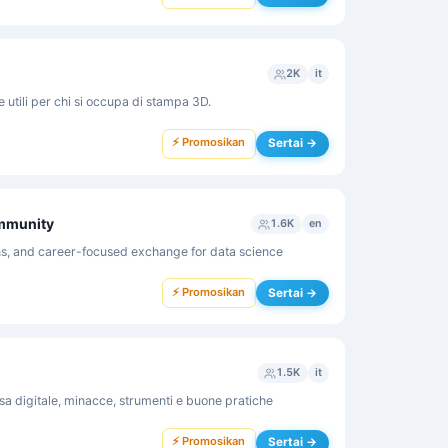
2K
it
se utili per chi si occupa di stampa 3D.
⚡ Promosikan
Sertai →
ommunity
1.6K
en
ns, and career-focused exchange for data science
⚡ Promosikan
Sertai →
1.5K
it
esa digitale, minacce, strumenti e buone pratiche
⚡ Promosikan
Sertai →