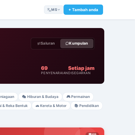
+ Tambah anda
MS
Saluran
Kumpulan
69
Setiap jam
PENYENARAIAN
DISEGARKAN
rniagaan
🎭
Hiburan & Budaya
🎮
Permainan
i & Reka Bentuk
🚗
Kereta & Motor
📚
Pendidikan
💬
69