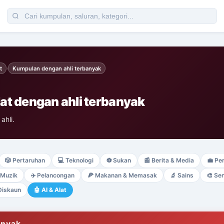
t
Kumpulan dengan ahli terbanyak
›
at dengan ahli terbanyak
ahli.
🎲
Pertaruhan
💻
Teknologi
⚽
Sukan
📰
Berita & Media
💼
Pe
Muzik
✈️
Pelancongan
🍕
Makanan & Memasak
🔬
Sains
🎨
Sen
Diskaun
🤖
AI & Alat
anyak