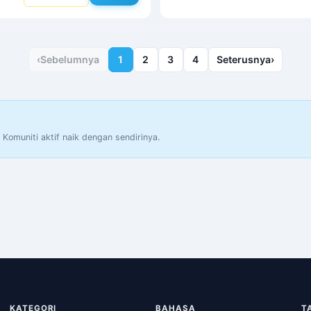
‹
Sebelumnya
1
2
3
4
Seterusnya
›
omuniti aktif naik dengan sendirinya.
KATEGORI
BAHASA
T