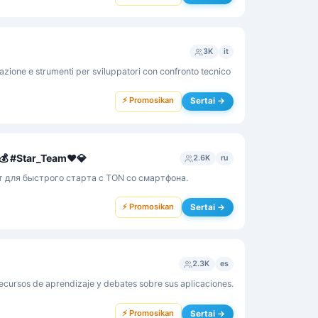
3K
it
azione e strumenti per sviluppatori con confronto tecnico
⚡ Promosikan
Sertai →
 #Star_Team❤️💎
2.6K
ru
 для быстрого старта с TON со смартфона.
⚡ Promosikan
Sertai →
2.3K
es
recursos de aprendizaje y debates sobre sus aplicaciones.
⚡ Promosikan
Sertai →