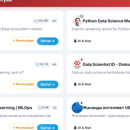
2
Python Data Science Ma
100.8K
en
nd Base ecosystem context.
English-speaking space for Python,
⚡ Promosikan
Sertai →
🤖
AI & Alat
4
Data Scientist ID - Disk
14.1K
en
eering, and IoT.
Diskusi data science berbahasa Ind
⚡ Promosikan
Sertai →
🤖
AI & Alat
6
 Learning / MLOps
Жасанды интеллект U
5.4K
ru
 практикам для специалистов
Жасанды интеллект құралдарын т
⚡ Promosikan
Sertai →
🤖
AI & Alat