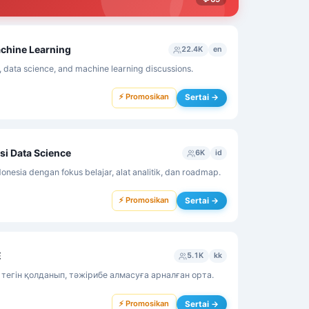
chine Learning
22.4K
en
 data science, and machine learning discussions.
⚡ Promosikan
Sertai →
usi Data Science
6K
id
onesia dengan fokus belajar, alat analitik, dan roadmap.
⚡ Promosikan
Sertai →
E
5.1K
kk
егін қолданып, тәжірибе алмасуға арналған орта.
⚡ Promosikan
Sertai →