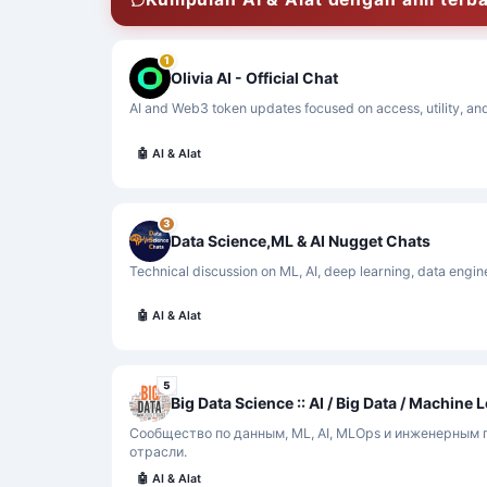
1
Olivia AI - Official Chat
AI and Web3 token updates focused on access, utility, a
🤖
AI & Alat
3
Data Science,ML & AI Nugget Chats
Technical discussion on ML, AI, deep learning, data engin
🤖
AI & Alat
5
Big Data Science :: AI / Big Data / Machine
Сообщество по данным, ML, AI, MLOps и инженерным
отрасли.
🤖
AI & Alat