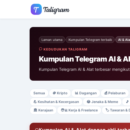
Laman utama
Kumpulan Telegram terbaik
AI & Ala
›
›
KEDUDUKAN TALIGRAM
Kumpulan Telegram AI & Al
Kumpulan Telegram AI & Alat terbesar mengikut 
Semua
🪙
Kripto
📊
Dagangan
💰
Pelaburan
💪
Kesihatan & Kecergasan
😂
Jenaka & Meme
🎵
🏛️
Kerajaan
🧑‍💻
Kerja & Freelance
🏷️
Tawaran & 
Kumpulan AI & Alat dengan ahli terb