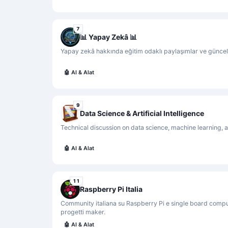
7
📊️ Yapay Zekâ 📊
Yapay zekâ hakkında eğitim odaklı paylaşımlar ve güncel t
🤖
AI & Alat
9
Data Science & Artificial Intelligence
Technical discussion on data science, machine learning, a
🤖
AI & Alat
11
Raspberry Pi Italia
Community italiana su Raspberry Pi e single board compu
progetti maker.
🤖
AI & Alat