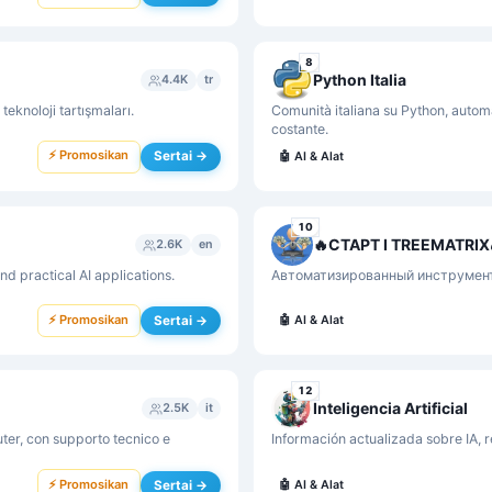
8
Python Italia
4.4K
tr
eknoloji tartışmaları.
Comunità italiana su Python, autom
costante.
⚡ Promosikan
Sertai →
🤖
AI & Alat
10
🔥СТАРТ I TREEMATRIX
2.6K
en
nd practical AI applications.
Автоматизированный инструмент
⚡ Promosikan
Sertai →
🤖
AI & Alat
12
Inteligencia Artificial
2.5K
it
ter, con supporto tecnico e
Información actualizada sobre IA, 
⚡ Promosikan
Sertai →
🤖
AI & Alat