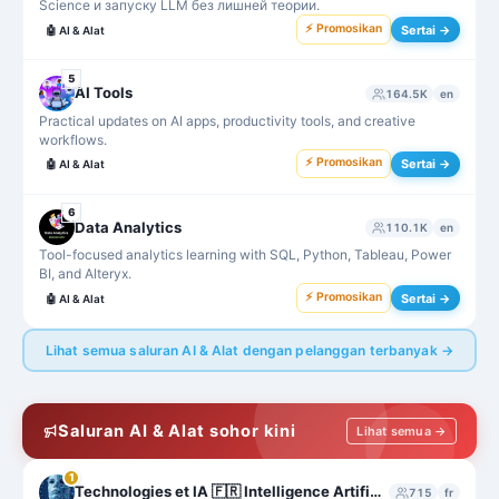
Science и запуску LLM без лишней теории.
⚡ Promosikan
Sertai →
🤖
AI & Alat
5
AI Tools
164.5K
en
Practical updates on AI apps, productivity tools, and creative
workflows.
⚡ Promosikan
Sertai →
🤖
AI & Alat
6
Data Analytics
110.1K
en
Tool-focused analytics learning with SQL, Python, Tableau, Power
BI, and Alteryx.
⚡ Promosikan
Sertai →
🤖
AI & Alat
Lihat semua saluran AI & Alat dengan pelanggan terbanyak →
Saluran AI & Alat sohor kini
Lihat semua →
1
Technologies et IA 🇫🇷 Intelligence Artificielle France - ChatGPT - MidJourney - Bard
715
fr