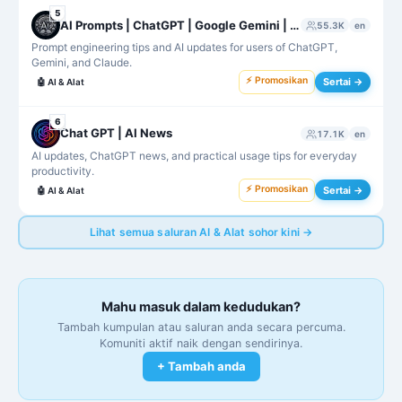
5
AI Prompts | ChatGPT | Google Gemini | Claude
55.3K
en
Prompt engineering tips and AI updates for users of ChatGPT,
Gemini, and Claude.
⚡ Promosikan
Sertai →
🤖
AI & Alat
6
Chat GPT | AI News
17.1K
en
AI updates, ChatGPT news, and practical usage tips for everyday
productivity.
⚡ Promosikan
Sertai →
🤖
AI & Alat
Lihat semua saluran AI & Alat sohor kini →
Mahu masuk dalam kedudukan?
Tambah kumpulan atau saluran anda secara percuma.
Komuniti aktif naik dengan sendirinya.
+ Tambah anda