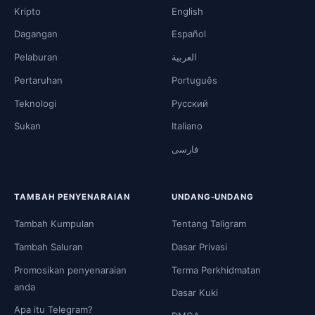
Kripto
English
Dagangan
Español
Pelaburan
العربية
Pertaruhan
Português
Teknologi
Русский
Sukan
Italiano
فارسی
TAMBAH PENYENARAIAN
UNDANG-UNDANG
Tambah Kumpulan
Tentang Taligram
Tambah Saluran
Dasar Privasi
Promosikan penyenaraian
Terma Perkhidmatan
anda
Dasar Kuki
Apa itu Telegram?