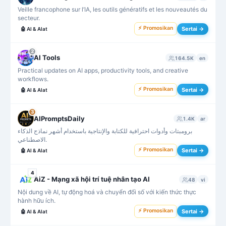
Veille francophone sur l’IA, les outils génératifs et les nouveautés du
secteur.
⚡ Promosikan
Sertai →
🤖
AI & Alat
2
AI Tools
164.5K
en
Practical updates on AI apps, productivity tools, and creative
workflows.
⚡ Promosikan
Sertai →
🤖
AI & Alat
3
AIPromptsDaily
1.4K
ar
برومبتات وأدوات احترافية للكتابة والإنتاجية باستخدام أشهر نماذج الذكاء
الاصطناعي.
⚡ Promosikan
Sertai →
🤖
AI & Alat
4
AiZ - Mạng xã hội trí tuệ nhân tạo AI
48
vi
Nội dung về AI, tự động hoá và chuyển đổi số với kiến thức thực
hành hữu ích.
⚡ Promosikan
Sertai →
🤖
AI & Alat