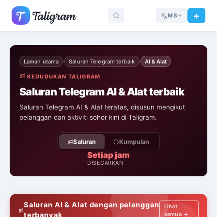
MS
Laman utama
Saluran Telegram terbaik
AI & Alat
›
›
KEDUDUKAN TALIGRAM
Saluran Telegram AI & Alat terbaik
Saluran Telegram AI & Alat teratas, disusun mengikut
pelanggan dan aktiviti sohor kini di Taligram.
Saluran
Kumpulan
Setiap jam
DISEGARKAN
Saluran AI & Alat dengan pelanggan
Lihat
terbanyak
semua →