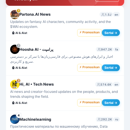
1
Partona.AI News
1.5J
en
Updates on fantasy AI characters, community activity, and the
$WAI ecosystem.
⚡ Promosikan
Sertai →
🤖
AI & Alat
2
Hoosha AI - پرامپت
947.2K
fa
اخبار و ابزارهای هوش مصنوعی برای فارسی‌زبان‌ها با تمرکز بر دسترسی
سریع و کاربردی.
⚡ Promosikan
Sertai →
🤖
AI & Alat
3
Hi, AI • Tech News
574.6K
en
AI news and creator-focused updates on the people, products, and
trends shaping the field.
⚡ Promosikan
Sertai →
🤖
AI & Alat
4
Machinelearning
292.2K
ru
Практические материалы по машинному обучению, Data