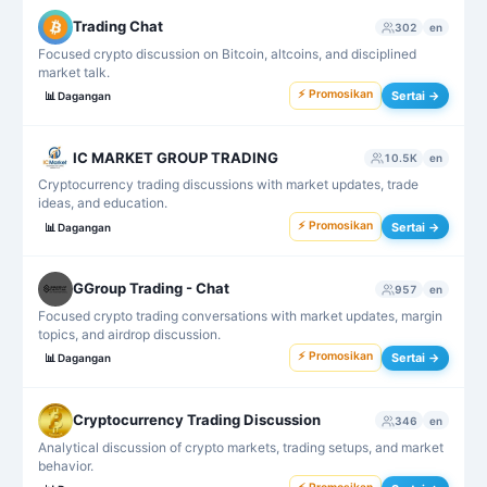
Trading Chat
302
en
Focused crypto discussion on Bitcoin, altcoins, and disciplined
market talk.
⚡ Promosikan
Sertai →
📊
Dagangan
IC MARKET GROUP TRADING
10.5K
en
Cryptocurrency trading discussions with market updates, trade
ideas, and education.
⚡ Promosikan
Sertai →
📊
Dagangan
GGroup Trading - Chat
957
en
Focused crypto trading conversations with market updates, margin
topics, and airdrop discussion.
⚡ Promosikan
Sertai →
📊
Dagangan
Cryptocurrency Trading Discussion
346
en
Analytical discussion of crypto markets, trading setups, and market
behavior.