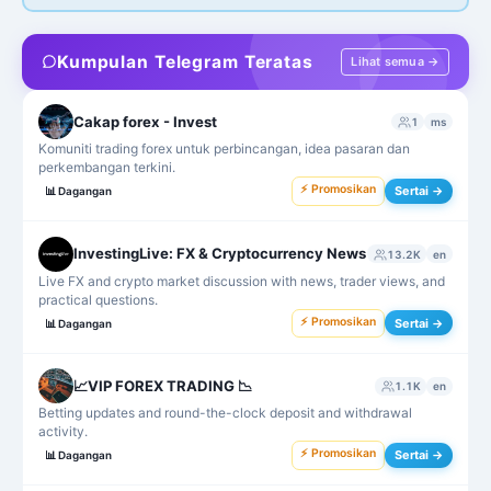
Kumpulan Telegram Teratas
Lihat semua →
Cakap forex - Invest
1
ms
Komuniti trading forex untuk perbincangan, idea pasaran dan
perkembangan terkini.
⚡ Promosikan
Sertai →
📊
Dagangan
InvestingLive: FX & Cryptocurrency News
13.2K
en
Live FX and crypto market discussion with news, trader views, and
practical questions.
⚡ Promosikan
Sertai →
📊
Dagangan
📈VIP FOREX TRADING 📉
1.1K
en
Betting updates and round-the-clock deposit and withdrawal
activity.
⚡ Promosikan
Sertai →
📊
Dagangan