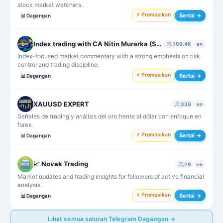
stock market watchers.
⚡ Promosikan
Sertai →
📊
Dagangan
Index trading with CA Nitin Murarka (SMC)
199.4K
en
Index-focused market commentary with a strong emphasis on risk
control and trading discipline.
⚡ Promosikan
Sertai →
📊
Dagangan
XAUUSD EXPERT
330
en
Señales de trading y análisis del oro frente al dólar con enfoque en
forex.
⚡ Promosikan
Sertai →
📊
Dagangan
📈 Novak Trading
29
en
Market updates and trading insights for followers of active financial
analysis.
⚡ Promosikan
Sertai →
📊
Dagangan
Lihat semua saluran Telegram Dagangan →