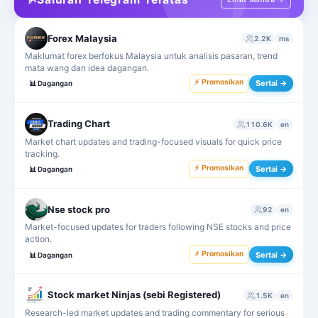
Forex Malaysia
2.2K
ms
Maklumat forex berfokus Malaysia untuk analisis pasaran, trend
mata wang dan idea dagangan.
⚡ Promosikan
Sertai →
📊
Dagangan
Trading Chart
110.6K
en
Market chart updates and trading-focused visuals for quick price
tracking.
⚡ Promosikan
Sertai →
📊
Dagangan
Nse stock pro
92
en
Market-focused updates for traders following NSE stocks and price
action.
⚡ Promosikan
Sertai →
📊
Dagangan
Stock market Ninjas (sebi Registered)
1.5K
en
Research-led market updates and trading commentary for serious