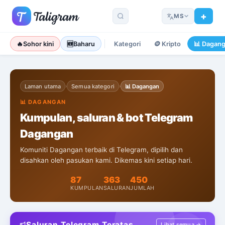
MS
🔥
Sohor kini
🆕
Baharu
Kategori
🪙
Kripto
📊
Dagan
Laman utama
Semua kategori
📊
Dagangan
›
›
📊
DAGANGAN
Kumpulan, saluran & bot Telegram
Dagangan
Komuniti Dagangan terbaik di Telegram, dipilih dan
disahkan oleh pasukan kami. Dikemas kini setiap hari.
87
363
450
KUMPULAN
SALURAN
JUMLAH
Saluran Telegram Teratas
Lihat semua →