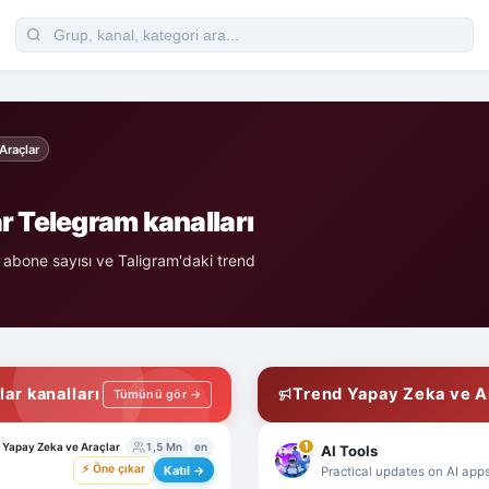
Araçlar
r Telegram kanalları
 abone sayısı ve Taligram'daki trend
ar kanalları
Trend Yapay Zeka ve Ar
Tümünü gör →
Yapay Zeka ve Araçlar
1,5 Mn
en
1
AI Tools
⚡ Öne çıkar
Katıl →
Practical updates on AI apps