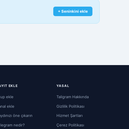
+ Seninkini ekle
AYIT EKLE
YASAL
up ekle
Taligram Hakkında
nal ekle
Gizlilik Politikası
ydınızı öne çıkarın
Hizmet Şartları
legram nedir?
Çerez Politikası