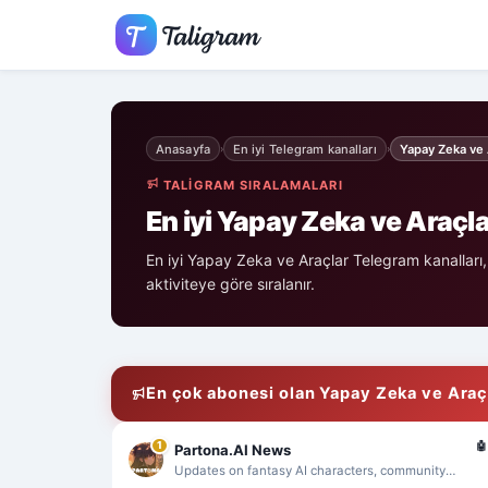
Anasayfa
En iyi Telegram kanalları
Yapay Zeka ve 
›
›
TALIGRAM SIRALAMALARI
En iyi Yapay Zeka ve Araçla
En iyi Yapay Zeka ve Araçlar Telegram kanalları,
aktiviteye göre sıralanır.
En çok abonesi olan Yapay Zeka ve Araçl
🤖
1
Partona.AI News
Updates on fantasy AI characters, community