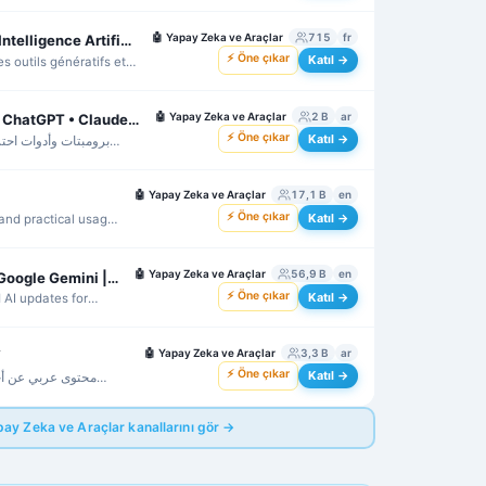
s.
🤖
Yapay Zeka ve Araçlar
715
fr
Technologies et IA 🇫🇷 Intelligence Artificielle France - ChatGPT - MidJourney - Bard
⚡ Öne çıkar
Katıl →
es outils génératifs et
🤖
Yapay Zeka ve Araçlar
2 B
ar
برومبتات الذكاء الاصطناعي | ChatGPT • Claude • Gemini
⚡ Öne çıkar
Katıl →
برومبتات وأدوات احترا
🤖
Yapay Zeka ve Araçlar
17,1 B
en
⚡ Öne çıkar
Katıl →
and practical usage
y.
🤖
Yapay Zeka ve Araçlar
56,9 B
en
AI Prompts | ChatGPT | Google Gemini | Claude
⚡ Öne çıkar
Katıl →
 AI updates for
and Claude.
🤖
Yapay Zeka ve Araçlar
3,3 B
ar
️
⚡ Öne çıkar
Katıl →
محتوى عربي عن أخب
والكورسات والتطبي.
ay Zeka ve Araçlar kanallarını gör →