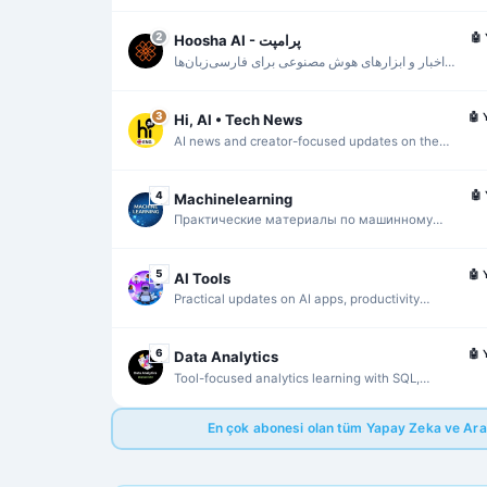
activity, and the $WAI ecosystem.
🤖
2
Hoosha AI - پرامپت
اخبار و ابزارهای هوش مصنوعی برای فارسی‌زبان‌ها
با تمرکز بر دسترسی سریع و کاربردی.
🤖
3
Hi, AI • Tech News
AI news and creator-focused updates on the
people, products, and trends shaping the field.
🤖
4
Machinelearning
Практические материалы по машинному
обучению, Data Science и запуску LLM без
лишней теории.
🤖
5
AI Tools
Practical updates on AI apps, productivity
tools, and creative workflows.
🤖
6
Data Analytics
Tool-focused analytics learning with SQL,
Python, Tableau, Power BI, and Alteryx.
En çok abonesi olan tüm Yapay Zeka ve Araç