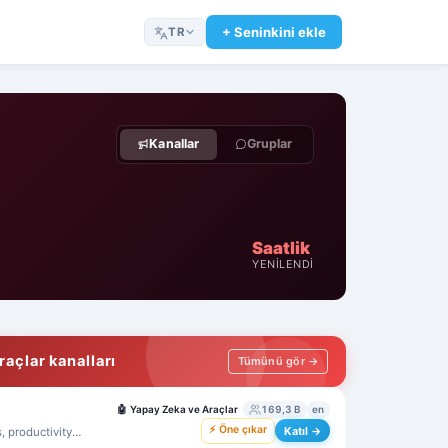
+ Seninkini ekle
TR
Kanallar
Gruplar
Saatlik
YENILENDI
açlar kanalları
Tümünü gör →
🤖
Yapay Zeka ve Araçlar
169,3 B
en
⚡ Öne çıkar
Katıl →
, productivity