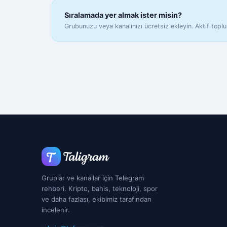
Sıralamada yer almak ister misin?
Grubunuzu veya kanalınızı ücretsiz ekleyin. Aktif toplu
Gruplar ve kanallar için Telegram
rehberi. Kripto, bahis, teknoloji, spor
ve daha fazlası, ekibimiz tarafından
incelenir.