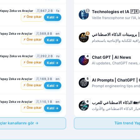
tools, and creative workflow
Yapay Zeka ve Araçlar
947,2 B
fa
2
⚡ Öne çıkar
Katıl →
Veille francophone sur l’IA, l
les nouveautés du secteur.
Yapay Zeka ve Araçlar
569,8 B
en
3
⚡ Öne çıkar
Katıl →
فية للكتابة والإنتاجية باستخدام
أشهر نماذج الذكاء الاصطناعي.
Yapay Zeka ve Araçlar
292,2 B
ru
4
Chat GPT | AI News
⚡ Öne çıkar
Katıl →
AI updates, ChatGPT news, 
tips for everyday productivit
Yapay Zeka ve Araçlar
169,3 B
en
5
⚡ Öne çıkar
Katıl →
Prompt engineering tips and
users of ChatGPT, Gemini, 
Yapay Zeka ve Araçlar
110,1 B
en
6
الذكاء الاصطناعي للعرب 🏡⚡
⚡ Öne çıkar
Katıl →
ار الذكاء الاصطناعي والأدوات
قات العملية
lar kanallarını gör →
Tüm trend Yap