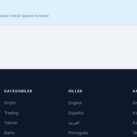
luklar kendi başına tırmanır.
KATEGORILER
DILLER
K
Kripto
English
Gr
Trading
Español
Ka
Yatırım
العربية
Ka
Bahis
Português
Te