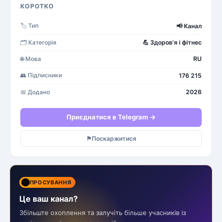
КОРОТКО
📢
Канал
🏷️
Тип
💪
Здоров'я і фітнес
🗂️
Категорія
RU
🌐
Мова
176 215
👥
Підписники
2026
📅
Додано
Приєднатися в Telegram →
⚑
Поскаржитися
✨
ПРОСУВАННЯ
Це ваш канал?
Збільште охоплення та залучіть більше учасників із