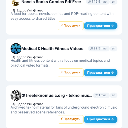
Novels Books Comics Pdf Free
145,9 тис.
en
💪
Здоров'я і фітнес
A feed for books, novels, comics and PDF-reading content with
easy access to shared titles.
⚡ Просунути
Приєднатися →
Medical & Health Fitness Videos
32,5 тис.
en
💪
Здоров'я і фітнес
Health and fitness content with a focus on medical topics and
practical video formats.
⚡ Просунути
Приєднатися →
👽 freeteknomusic.org - tekno music archive
1 тис.
en
💪
Здоров'я і фітнес
Archived tekno material for fans of underground electronic music
and preserved scene references.
⚡ Просунути
Приєднатися →