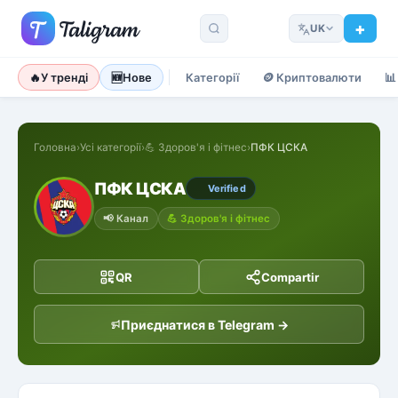
UK
🔥
У тренді
🆕
Нове
Категорії
🪙
Криптовалюти
📊
Головна
›
Усі категорії
›
💪
Здоров'я і фітнес
›
ПФК ЦСКА
ПФК ЦСКА
Verified
📢
Канал
💪
Здоров'я і фітнес
QR
Compartir
Приєднатися в Telegram →