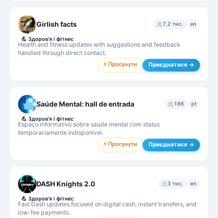
Girlish facts
7,2 тис.
en
💪
Здоров'я і фітнес
Health and fitness updates with suggestions and feedback
handled through direct contact.
⚡ Просунути
Приєднатися →
Saúde Mental: hall de entrada
186
pt
💪
Здоров'я і фітнес
Espaço informativo sobre saúde mental com status
temporariamente indisponível.
⚡ Просунути
Приєднатися →
DASH Knights 2.0
3 тис.
en
💪
Здоров'я і фітнес
Fast Dash updates focused on digital cash, instant transfers, and
low-fee payments.