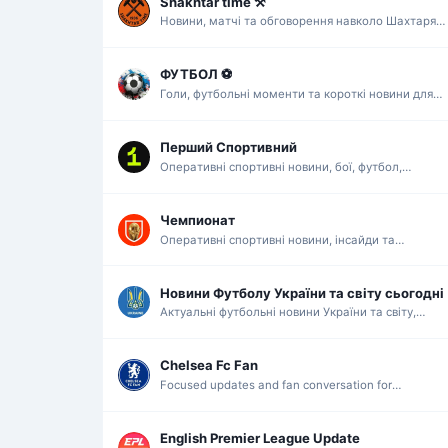
Shakhtar time ⚒
Новини, матчі та обговорення навколо Шахтаря
для шанувальників футболу.
ФУТБОЛ ⚽
Голи, футбольні моменти та короткі новини для
тих, хто стежить за матчами щодня.
Перший Спортивний
Оперативні спортивні новини, бої, футбол,
баскетбол і ключові події дня.
Чемпионат
Оперативні спортивні новини, інсайди та
аналітика для тих, хто стежить за грою.
Новини Футболу України та світу сьогодні
Актуальні футбольні новини України та світу,
результати, трансфери й огляди матчів.
Chelsea Fc Fan
Focused updates and fan conversation for
supporters of Chelsea and the Blues.
English Premier League Update