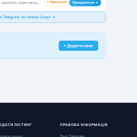
⚡ Просунути
Приєднатися →
h reactions, team news,
 competitions.
пи Telegram за темою Спорт →
+ Додати своє
ОДАТИ ЛІСТИНГ
ПРАВОВА ІНФОРМАЦІЯ
одати групу
Про Taligram