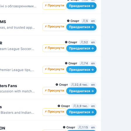
⚡ Просунути
Приєднатися →
аїні з обговореннями
⚽
Спорт
5
en
AMS
⚡ Просунути
Приєднатися →
deas, and trusted app
⚽
Спорт
52
en
R
⚡ Просунути
Приєднатися →
ream League Soccer
 updates.
⚽
Спорт
74
en
⚡ Просунути
Приєднатися →
Premier League tips,
ecisions.
⚽
Спорт
32,6 тис.
en
ters Fans
⚡ Просунути
Приєднатися →
iscussion with match
upporter talk.
⚽
Спорт
3,9 тис.
en
s
⚡ Просунути
Приєднатися →
 Blasters and Indian
analysis.
⚽
Спорт
115
en
ION