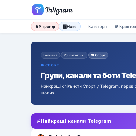
🔥
У тренді
🆕
Нове
Категорії
🪙
Крипто
Головна
Усі категорії
⚽
Спорт
›
›
⚽
СПОРТ
Групи, канали та боти Tel
Найкращі спільноти Спорт у Telegram, пере
щодня.
Найкращі канали Telegram