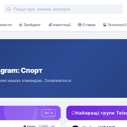
валюти
📊
Трейдинг
💰
Інвестиції
🎲
Ставки
💻
Технології
egram: Спорт
вірені нашою командою. Оновлюються
Найкращі групи Tel
Усі →
⚽
Спорт
495
uk