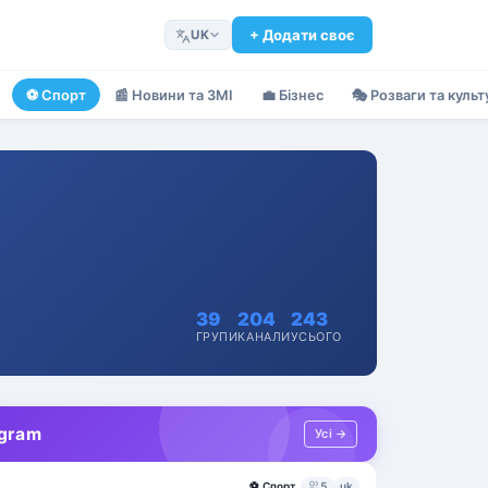
+ Додати своє
UK
⚽
Спорт
📰
Новини та ЗМІ
💼
Бізнес
🎭
Розваги та культ
39
204
243
ГРУПИ
КАНАЛИ
УСЬОГО
egram
Усі →
⚽
Спорт
5
uk