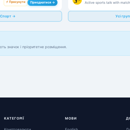
⚡ Просунути
Приєднатися →
Active sports talk with matc
and fan debate across major
ю Спорт →
Усі гру
ють значок і пріоритетне розміщення.
КАТЕГОРІЇ
МОВИ
Д
Криптовалюти
English
Д