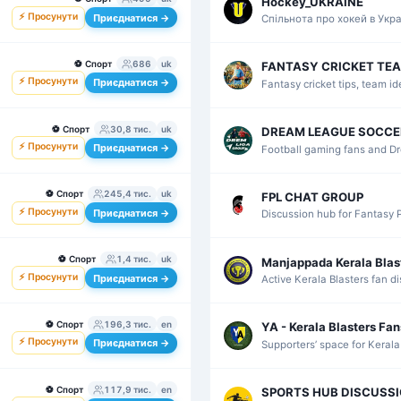
Hockey_UKRAINE
⚡ Просунути
Приєднатися →
Спільнота про хокей в Укр
матчів, новин і команд.
⚽
Спорт
686
uk
FANTASY CRICKET TE
⚡ Просунути
Приєднатися →
Fantasy cricket tips, team i
reviews for cricket players.
⚽
Спорт
30,8 тис.
uk
DREAM LEAGUE SOCCE
⚡ Просунути
Приєднатися →
Football gaming fans and D
players with discussion and
⚽
Спорт
245,4 тис.
uk
FPL CHAT GROUP
⚡ Просунути
Приєднатися →
Discussion hub for Fantasy 
transfers, and weekly team d
⚽
Спорт
1,4 тис.
uk
Manjappada Kerala Blas
⚡ Просунути
Приєднатися →
Active Kerala Blasters fan d
reactions, squad news, and s
⚽
Спорт
196,3 тис.
en
YA - Kerala Blasters Fan
⚡ Просунути
Приєднатися →
Supporters’ space for Kerala
football with match talk and 
⚽
Спорт
117,9 тис.
en
SPORTS HUB DISCUSS