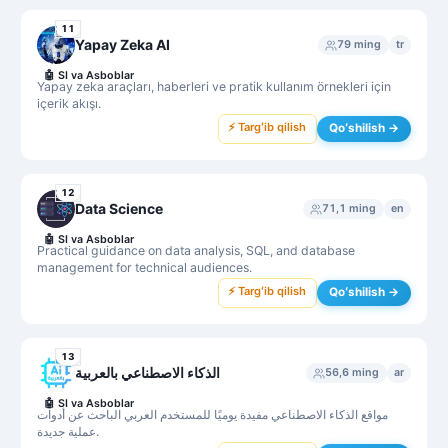
11
Yapay Zeka AI
79 ming
tr
🤖
SI va Asboblar
Yapay zeka araçları, haberleri ve pratik kullanım örnekleri için
içerik akışı.
⚡ Targʻib qilish
Qoʻshilish →
12
Data Science
71,1 ming
en
🤖
SI va Asboblar
Practical guidance on data analysis, SQL, and database
management for technical audiences.
⚡ Targʻib qilish
Qoʻshilish →
13
الذكاء الاصطناعي بالعربية
56,6 ming
ar
🤖
SI va Asboblar
مواقع الذكاء الاصطناعي مفيدة يوميًا للمستخدم العربي الباحث عن أدوات
عملية جديدة.