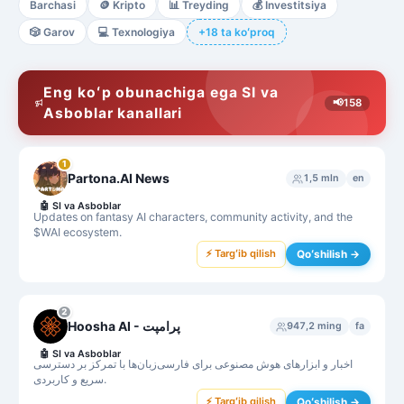
Barchasi
🪙
Kripto
📊
Treyding
💰
Investitsiya
🎲
Garov
💻
Texnologiya
+18 ta koʻproq
Eng koʻp obunachiga ega SI va
📢
158
Asboblar kanallari
1
Partona.AI News
1,5 mln
en
🤖
SI va Asboblar
Updates on fantasy AI characters, community activity, and the
$WAI ecosystem.
⚡ Targʻib qilish
Qoʻshilish →
2
Hoosha AI - پرامپت
947,2 ming
fa
🤖
SI va Asboblar
اخبار و ابزارهای هوش مصنوعی برای فارسی‌زبان‌ها با تمرکز بر دسترسی
سریع و کاربردی.
⚡ Targʻib qilish
Qoʻshilish →