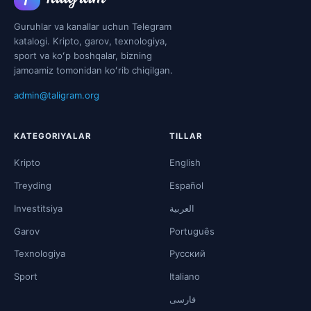
Guruhlar va kanallar uchun Telegram
katalogi. Kripto, garov, texnologiya,
sport va koʻp boshqalar, bizning
jamoamiz tomonidan koʻrib chiqilgan.
admin@taligram.org
KATEGORIYALAR
TILLAR
Kripto
English
Treyding
Español
Investitsiya
العربية
Garov
Português
Texnologiya
Русский
Sport
Italiano
فارسی