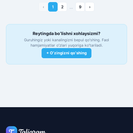
‹
1
2
…
9
›
Reytingda boʻlishni xohlaysizmi?
Guruhingiz yoki kanalingizni bepul qoʻshing. Faol
hamjamiyatlar oʻzlari yuqoriga koʻtariladi.
+ Oʻzingizni qoʻshing