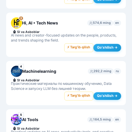
3
Hi, AI • Tech News
574,6 ming
en
🤖
SI va Asboblar
AI news and creator-focused updates on the people, products,
and trends shaping the field.
⚡ Targʻib qilish
Qoʻshilish →
4
Machinelearning
292,2 ming
ru
🤖
SI va Asboblar
Практические материалы по машинному обучению, Data
Science и запуску LLM без лишней теории.
⚡ Targʻib qilish
Qoʻshilish →
5
AI Tools
164,5 ming
en
🤖
SI va Asboblar
Practical updates on AI apps, productivity tools, and creative