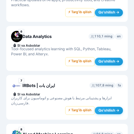
workflows.
⚡ Targʻib qilish
Qoʻshilish →
6
Data Analytics
110,1 ming
en
🤖
SI va Asboblar
Tool-focused analytics learning with SQL, Python, Tableau,
Power BI, and Alteryx.
⚡ Targʻib qilish
Qoʻshilish →
7
IRBots | ایران بات
107,8 ming
fa
🤖
SI va Asboblar
ابزارها و پشتیبانی مرتبط با هوش مصنوعی و اتوماسیون برای کاربران
فارسی‌زبان.
⚡ Targʻib qilish
Qoʻshilish →
8