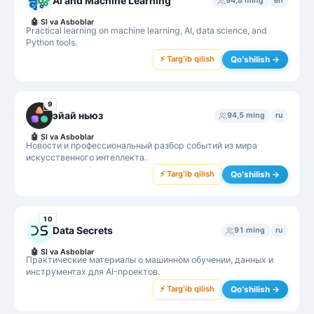
AI and Machine Learning
94,8 ming
en
🤖
SI va Asboblar
Practical learning on machine learning, AI, data science, and
Python tools.
⚡ Targʻib qilish
Qoʻshilish →
9
эйай ньюз
94,5 ming
ru
🤖
SI va Asboblar
Новости и профессиональный разбор событий из мира
искусственного интеллекта.
⚡ Targʻib qilish
Qoʻshilish →
10
Data Secrets
91 ming
ru
🤖
SI va Asboblar
Практические материалы о машинном обучении, данных и
инструментах для AI-проектов.
⚡ Targʻib qilish
Qoʻshilish →