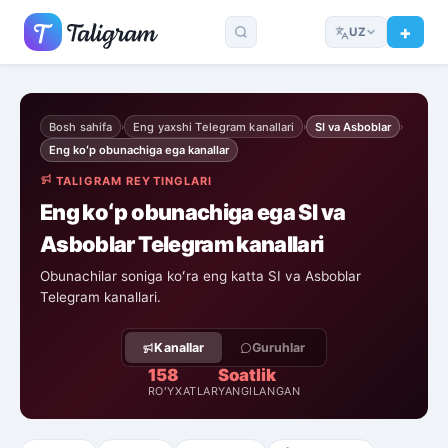
UZ
Bosh sahifa
Eng yaxshi Telegram kanallari
SI va Asboblar
›
›
›
Eng koʻp obunachiga ega kanallar
TALIGRAM REYTINGLARI
Eng koʻp obunachiga ega SI va
Asboblar Telegram kanallari
Obunachilar soniga koʻra eng katta SI va Asboblar
Telegram kanallari.
Kanallar
Guruhlar
158
Soatlik
ROʻYXATLAR
YANGILANGAN