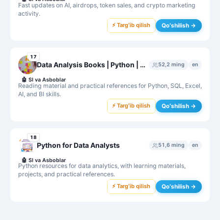
Fast updates on AI, airdrops, token sales, and crypto marketing
activity.
⚡ Targʻib qilish
Qoʻshilish →
17
Data Analysis Books | Python | SQL | Excel | Artificial Intelligence | Power BI | Tableau | AI Resources
52,2 ming
en
🤖
SI va Asboblar
Reading material and practical references for Python, SQL, Excel,
AI, and BI skills.
⚡ Targʻib qilish
Qoʻshilish →
18
Python for Data Analysts
51,6 ming
en
🤖
SI va Asboblar
Python resources for data analytics, with learning materials,
projects, and practical references.
⚡ Targʻib qilish
Qoʻshilish →