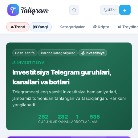
UZ
🔥
Trend
🆕
Yangi
Kategoriyalar
🪙
Kripto
📊
Treydin
Bosh sahifa
Barcha kategoriyalar
💰
Investitsiya
›
›
💰
INVESTITSIYA
Investitsiya Telegram guruhlari,
kanallari va botlari
Telegramdagi eng yaxshi Investitsiya hamjamiyatlari,
jamoamiz tomonidan tanlangan va tasdiqlangan. Har kuni
yangilanadi.
252
282
1
535
GURUHLAR
KANALLAR
BOTLAR
JAMI