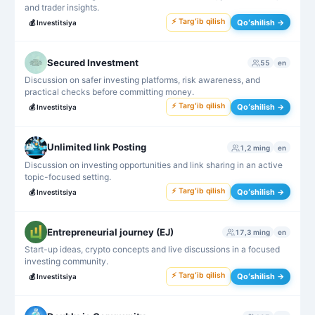
and trader insights.
⚡ Targʻib qilish
Qoʻshilish →
💰
Investitsiya
Secured Investment
55
en
Discussion on safer investing platforms, risk awareness, and
practical checks before committing money.
⚡ Targʻib qilish
Qoʻshilish →
💰
Investitsiya
Unlimited link Posting
1,2 ming
en
Discussion on investing opportunities and link sharing in an active
topic-focused setting.
⚡ Targʻib qilish
Qoʻshilish →
💰
Investitsiya
Entrepreneurial journey (EJ)
17,3 ming
en
Start-up ideas, crypto concepts and live discussions in a focused
investing community.
⚡ Targʻib qilish
Qoʻshilish →
💰
Investitsiya