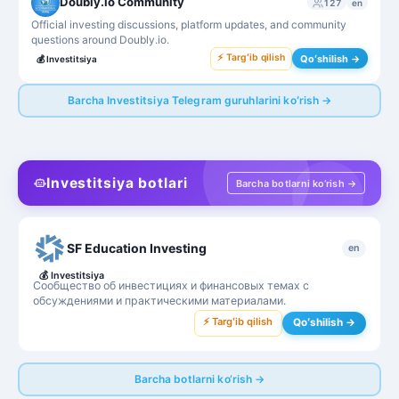
Doubly.io Community
127
en
Official investing discussions, platform updates, and community
questions around Doubly.io.
⚡ Targʻib qilish
Qoʻshilish →
💰
Investitsiya
Barcha Investitsiya Telegram guruhlarini koʻrish →
Investitsiya botlari
Barcha botlarni ko‘rish →
SF Education Investing
en
💰
Investitsiya
Сообщество об инвестициях и финансовых темах с
обсуждениями и практическими материалами.
⚡ Targʻib qilish
Qoʻshilish →
Barcha botlarni ko‘rish →