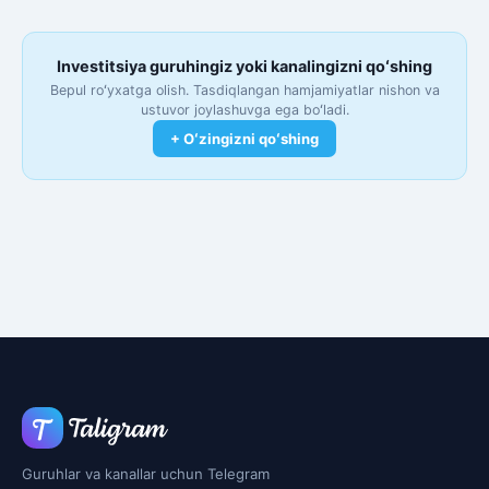
Investitsiya guruhingiz yoki kanalingizni qoʻshing
Bepul roʻyxatga olish. Tasdiqlangan hamjamiyatlar nishon va
ustuvor joylashuvga ega boʻladi.
+ Oʻzingizni qoʻshing
Guruhlar va kanallar uchun Telegram