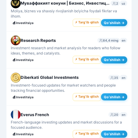
Муваффакият конуни | Бизнес, Инвестиция
2
uz
Moliya, biznes va shaxsiy rivojlanish bo‘yicha foydali fikrlar va
ilhom.
⚡ Targʻib qilish
Qoʻshilish →
💰
Investitsiya
Research Reports
64,4 ming
en
Investment research and market analysis for readers who follow
ideas, themes, and catalysts.
⚡ Targʻib qilish
Qoʻshilish →
💰
Investitsiya
Diberkati Global Investments
35
en
Investment-focused updates for market watchers and people
tracking financial opportunities.
⚡ Targʻib qilish
Qoʻshilish →
💰
Investitsiya
Everus French
20
en
French-language investing updates and market discussions for a
focused audience.
⚡ Targʻib qilish
Qoʻshilish →
💰
Investitsiya