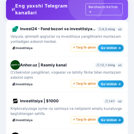
Eng yaxshi Telegram
Barchasini koʻrish
→
kanallari
Invest24 - Fond bozori va investitsiyalar
4,5 ming
uz
Valyuta, qimmatli qog‘ozlar va investitsiya yangiliklarini muntazam
yoritadigan axborot manbai.
⚡ Targʻib qilish
Qoʻshilish →
💰
Investitsiya
Anhor.uz | Rasmiy kanal
12,1 ming
uz
O‘zbekiston yangiliklari, voqealar va tahliliy fikrlar bilan muntazam
axborot oqimi.
⚡ Targʻib qilish
Qoʻshilish →
💰
Investitsiya
Investitsiya | $1000
141
uz
Kriptovalyutaga oyma-oy sarmoya va natijalarni amaliy kuzatuvga
bag‘ishlangan sahifa.
⚡ Targʻib qilish
Qoʻshilish →
💰
Investitsiya