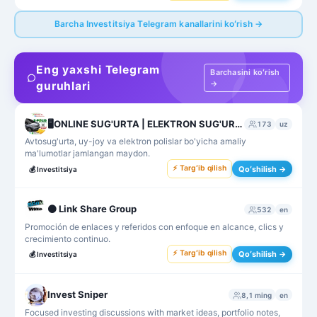
Barcha Investitsiya Telegram kanallarini koʻrish →
Eng yaxshi Telegram
Barchasini koʻrish
→
guruhlari
🖥ONLINE SUG'URTA | ELEKTRON SUG'URTA POLIS💻
173
uz
Avtosug'urta, uy-joy va elektron polislar bo'yicha amaliy
ma'lumotlar jamlangan maydon.
⚡ Targʻib qilish
Qoʻshilish →
💰
Investitsiya
⚫ Link Share Group
532
en
Promoción de enlaces y referidos con enfoque en alcance, clics y
crecimiento continuo.
⚡ Targʻib qilish
Qoʻshilish →
💰
Investitsiya
Invest Sniper
8,1 ming
en
Focused investing discussions with market ideas, portfolio notes,