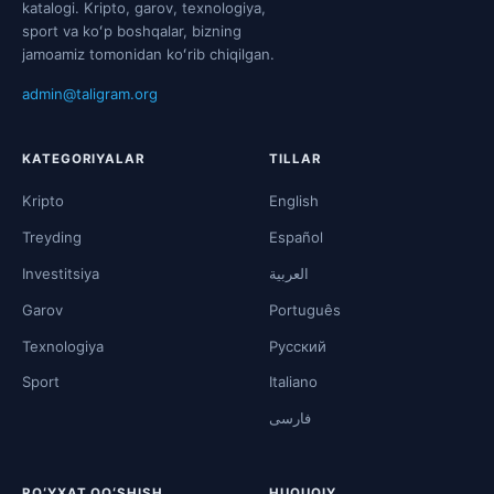
katalogi. Kripto, garov, texnologiya,
sport va koʻp boshqalar, bizning
jamoamiz tomonidan koʻrib chiqilgan.
admin@taligram.org
KATEGORIYALAR
TILLAR
Kripto
English
Treyding
Español
Investitsiya
العربية
Garov
Português
Texnologiya
Русский
Sport
Italiano
فارسی
ROʻYXAT QOʻSHISH
HUQUQIY