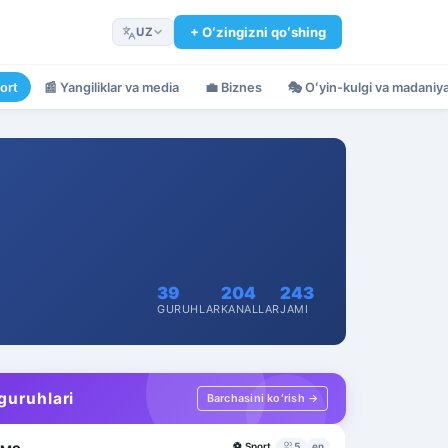
+ Oʻzingizni qoʻshing
UZ
ort
📰
Yangiliklar va media
💼
Biznes
🎭
Oʻyin-kulgi va madaniy
39
204
243
GURUHLAR
KANALLAR
JAMI
guruhlari
Barchasini koʻrish →
⚽
Sport
5
en