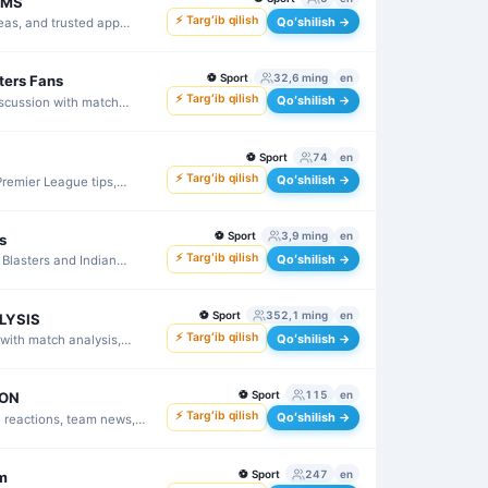
AMS
⚡ Targʻib qilish
Qoʻshilish →
deas, and trusted app
⚽
Sport
32,6 ming
en
ters Fans
⚡ Targʻib qilish
Qoʻshilish →
iscussion with match
upporter talk.
⚽
Sport
74
en
⚡ Targʻib qilish
Qoʻshilish →
Premier League tips,
ecisions.
⚽
Sport
3,9 ming
en
s
⚡ Targʻib qilish
Qoʻshilish →
 Blasters and Indian
analysis.
⚽
Sport
352,1 ming
en
LYSIS
⚡ Targʻib qilish
Qoʻshilish →
with match analysis,
m reactions.
⚽
Sport
115
en
ION
⚡ Targʻib qilish
Qoʻshilish →
h reactions, team news,
 competitions.
⚽
Sport
247
en
m