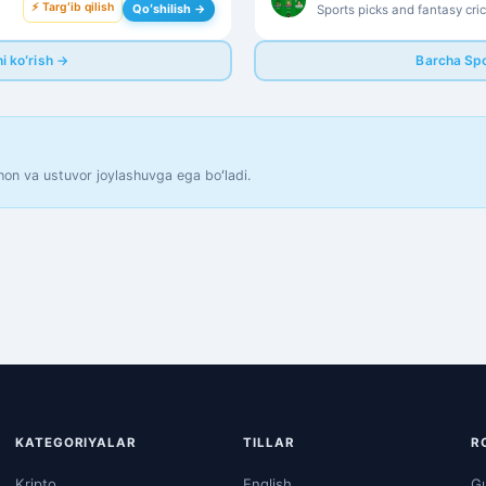
⚡ Targʻib qilish
Qoʻshilish →
Sports picks and fantasy cri
active betting-focused audi
i koʻrish →
Barcha Spo
hon va ustuvor joylashuvga ega boʻladi.
KATEGORIYALAR
TILLAR
R
Kripto
English
Gu