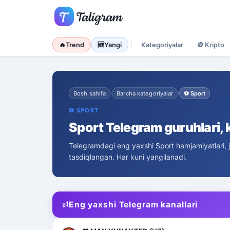
🔥
Trend
🆕
Yangi
Kategoriyalar
🪙
Kripto
Bosh sahifa
Barcha kategoriyalar
⚽
Sport
›
›
⚽
SPORT
Sport Telegram guruhlari, k
Telegramdagi eng yaxshi Sport hamjamiyatlari,
tasdiqlangan. Har kuni yangilanadi.
Eng yaxshi Telegram kanallari