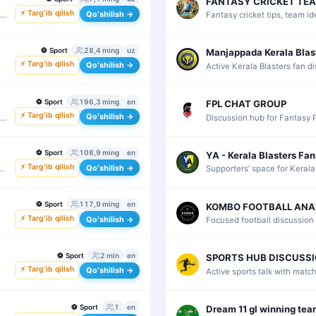
FANTASY CRICKET TE
⚡ Targʻib qilish
Qoʻshilish →
Fantasy cricket tips, team i
reviews for cricket players.
⚽
Sport
28,4 ming
uz
Manjappada Kerala Blas
⚡ Targʻib qilish
Qoʻshilish →
Active Kerala Blasters fan d
reactions, squad news, and s
⚽
Sport
196,3 ming
en
FPL CHAT GROUP
⚡ Targʻib qilish
Qoʻshilish →
rs
Discussion hub for Fantasy 
transfers, and weekly team d
⚽
Sport
108,9 ming
en
YA - Kerala Blasters Fan
⚡ Targʻib qilish
Qoʻshilish →
d
Supporters’ space for Kerala
football with match talk and 
⚽
Sport
117,9 ming
en
KOMBO FOOTBALL ANA
⚡ Targʻib qilish
Qoʻshilish →
Focused football discussion 
tactics, player form, and tea
⚽
Sport
2 mln
en
SPORTS HUB DISCUSS
⚡ Targʻib qilish
Qoʻshilish →
Active sports talk with matc
and fan debate across major
⚽
Sport
1
en
Dream 11 gl winning tea