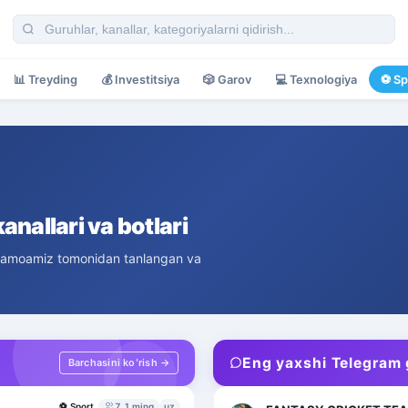
📊
Treyding
💰
Investitsiya
🎲
Garov
💻
Texnologiya
⚽
Sp
anallari va botlari
 jamoamiz tomonidan tanlangan va
Eng yaxshi Telegram 
Barchasini koʻrish →
⚽
Sport
7,1 ming
uz