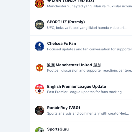
❤️ MAN YUNAYTED (UZ)
Manchester Yunayted yangiliklari va muxlislar uchun
o‘zbekcha axborotlar.
SPORT UZ (Rasmiy)
UFC, boks va futbol yangiliklari hamda videolari
jamlangan sport axboroti.
Chelsea Fc Fan
Focused updates and fan conversation for supporte
of Chelsea and the Blues.
🇬🇧 Manchester United 🇬🇧
Football discussion and supporter reactions centere
on Manchester United and the Red Devils.
English Premier League Update
Fast Premier League updates for fans tracking
fixtures, standings and key storylines.
Ranbir Roy (VSG)
Sports analysis and commentary with creator-led
updates and an entrepreneurial angle.
SportsGuru