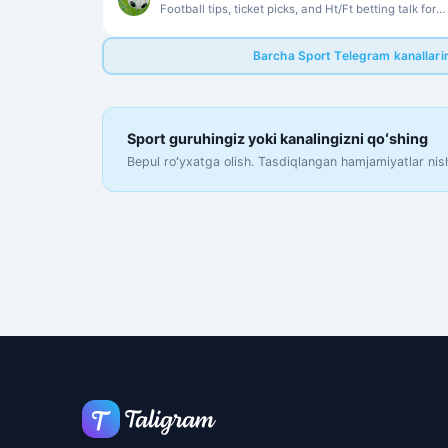
Football tips, ticket picks, and Ht/Ft betting talk for
sports followers.
Barcha Sport Telegram kanallarin
Sport guruhingiz yoki kanalingizni qoʻshing
Bepul roʻyxatga olish. Tasdiqlangan hamjamiyatlar nis