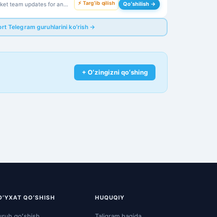
⚡ Targʻib qilish
Qoʻshilish →
cket team updates for an
ence.
rt Telegram guruhlarini koʻrish →
+ Oʻzingizni qoʻshing
OʻYXAT QOʻSHISH
HUQUQIY
ruh qoʻshish
Taligram haqida