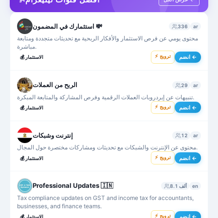
استثمارك في المضمون 💸
336
ar
محتوى يومي عن فرص الاستثمار والأفكار الربحية مع تحديثات متجددة ومتابعة
مباشرة.
⚡ ترويج
انضم ←
الاستثمار
💰
الربح من العملات
29
ar
تنبيهات عن إيردروبات العملات الرقمية وفرص المشاركة والمتابعة المبكرة.
⚡ ترويج
انضم ←
الاستثمار
💰
إنترنت وشبكات
12
ar
محتوى عن الإنترنت والشبكات مع تحديثات ومشاركات مختصرة حول المجال.
⚡ ترويج
انضم ←
الاستثمار
💰
Professional Updates 🇮🇳
en
8.1 ألف
Tax compliance updates on GST and income tax for accountants,
businesses, and finance teams.
⚡ ترويج
انضم ←
الاستثمار
💰