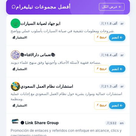
أفضل مجموعات تيليغرام
عرض الكل ←
ابو جهاد لصيانة السيارات
ar
11.8 ألف
شروحات ومعلومات تثقيفية في صيانة السيارات بأسلوب عملي وواضح.
⚡ ترويج
انضم ←
الاستثمار
💰
📚نعمانی دارالافتاء📚
ar
16.4 ألف
مساحة فقهية لأسئلة الأحناف وأجوبتها وفق منهج علماء ديوبند.
⚡ ترويج
انضم ←
الاستثمار
💰
استشارات نظام العمل السعودي
ar
21.3 ألف
استشارات عمالية وموارد بشرية حول نظام العمل السعودي مع إجابات عملية
ومنظمة.
⚡ ترويج
انضم ←
الاستثمار
💰
⚫ Link Share Group
532
en
Promoción de enlaces y referidos con enfoque en alcance, clics y
crecimiento continuo.