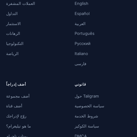
English
العملات المشفرة
Español
التداول
العربية
الاستثمار
Português
الرهانات
Русский
التكنولوجيا
Italiano
الرياضة
فارسی
قانوني
أضف إدراجاً
حول Taligram
أضف مجموعة
سياسة الخصوصية
أضف قناة
شروط الخدمة
روّج لإدراجك
سياسة الكوكيز
ما هو تيليغرام؟
DMCA
بوتات تلجرام