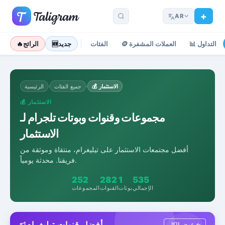
AR
التداول
📊
العملات المشفرة
🪙
الفئات
جديد
🆕
الرائج
🔥
الاستثمار
💰
جميع الفئات
الرئيسية
›
›
الاستثمار
💰
مجموعات وقنوات وبوتات تلجرام لـ
الاستثمار
أفضل مجتمعات الاستثمار على تيليغرام، منتقاة وموثقة من
فريقنا. محدثة يومياً.
252
282
1
535
الإجمالي
بوتات
القنوات
المجموعات
أفضل قنوات تيليغرام
عرض الكل ←