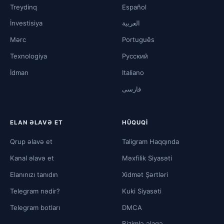
Treydinq
Español
İnvestisiya
العربية
Mərc
Português
Texnologiya
Русский
İdman
Italiano
فارسی
ELAN ƏLAVƏ ET
HÜQUQI
Qrup əlavə et
Taligram Haqqında
Kanal əlavə et
Məxfilik Siyasəti
Elanınızı tanıdın
Xidmət Şərtləri
Telegram nədir?
Kuki Siyasəti
Telegram botları
DMCA
Bizimlə əlaqə