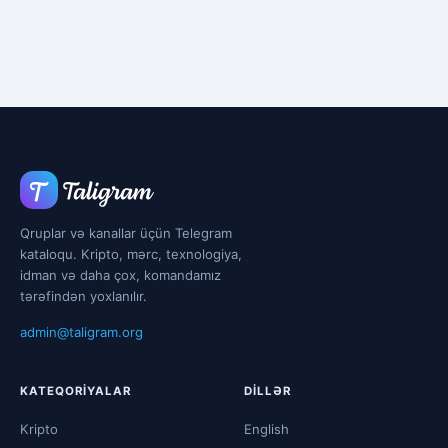
Qruplar və kanallar üçün Telegram
kataloqu. Kripto, mərc, texnologiya,
idman və daha çox, komandamız
tərəfindən yoxlanılır.
admin@taligram.org
KATEQORIYALAR
DILLƏR
Kripto
English