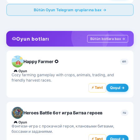
Bütün Oyun Telegram qruplarına bax →
Oyun botları
Bütün botlara bax →
Happy Farmer 🌻
en
🎮
Oyun
Cozy farming gameplay with crops, animals, trading, and
friendly harvest races.
⚡ Tanıt
Qoşul →
Heroes Battle бот игра Битва героев
ru
🎮
Oyun
Фэнтези-игра с прокачкой героя, клановыми битвами,
боссами и заданиями.
⚡ Tanıt
Qoşul →