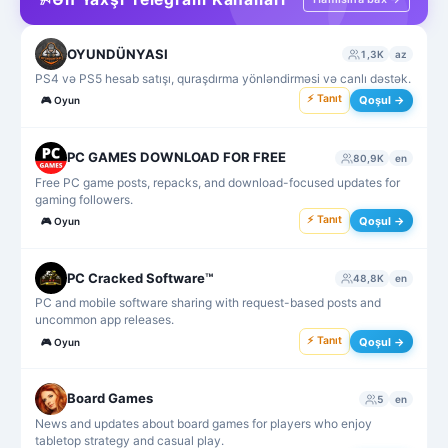
OYUNDÜNYASI
1,3K
az
PS4 və PS5 hesab satışı, quraşdırma yönləndirməsi və canlı dəstək.
⚡ Tanıt
Qoşul →
🎮
Oyun
PC GAMES DOWNLOAD FOR FREE
80,9K
en
Free PC game posts, repacks, and download-focused updates for
gaming followers.
⚡ Tanıt
Qoşul →
🎮
Oyun
PC Cracked Software™
48,8K
en
PC and mobile software sharing with request-based posts and
uncommon app releases.
⚡ Tanıt
Qoşul →
🎮
Oyun
Board Games
5
en
News and updates about board games for players who enjoy
tabletop strategy and casual play.