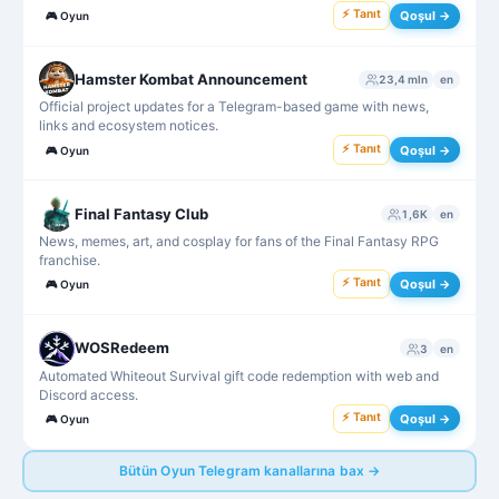
⚡ Tanıt
Qoşul →
🎮
Oyun
Hamster Kombat Announcement
23,4 mln
en
Official project updates for a Telegram-based game with news,
links and ecosystem notices.
⚡ Tanıt
Qoşul →
🎮
Oyun
Final Fantasy Club
1,6K
en
News, memes, art, and cosplay for fans of the Final Fantasy RPG
franchise.
⚡ Tanıt
Qoşul →
🎮
Oyun
WOSRedeem
3
en
Automated Whiteout Survival gift code redemption with web and
Discord access.
⚡ Tanıt
Qoşul →
🎮
Oyun
Bütün Oyun Telegram kanallarına bax →