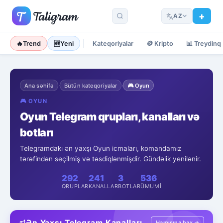
AZ
🔥
Trend
🆕
Yeni
Kateqoriyalar
🪙
Kripto
📊
Treydinq
Ana səhifə
Bütün kateqoriyalar
🎮
Oyun
›
›
🎮
OYUN
Oyun Telegram qrupları, kanalları və
botları
Telegramdakı ən yaxşı Oyun icmaları, komandamız
tərəfindən seçilmiş və təsdiqlənmişdir. Gündəlik yenilənir.
292
241
3
536
QRUPLAR
KANALLAR
BOTLAR
ÜMUMI
Ən Yaxşı Telegram Kanalları
Hamısına bax →