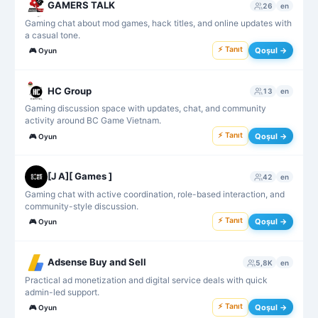
GAMERS TALK
26
en
Gaming chat about mod games, hack titles, and online updates with
a casual tone.
⚡ Tanıt
Qoşul →
🎮
Oyun
HC Group
13
en
Gaming discussion space with updates, chat, and community
activity around BC Game Vietnam.
⚡ Tanıt
Qoşul →
🎮
Oyun
[J A][ Games ]
42
en
Gaming chat with active coordination, role-based interaction, and
community-style discussion.
⚡ Tanıt
Qoşul →
🎮
Oyun
Adsense Buy and Sell
5,8K
en
Practical ad monetization and digital service deals with quick
admin-led support.
⚡ Tanıt
Qoşul →
🎮
Oyun