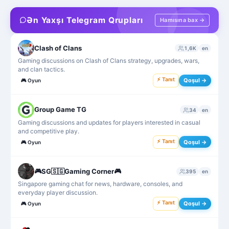
Ən Yaxşı Telegram Qrupları
Hamısına bax →
Clash of Clans
1,6K
en
Gaming discussions on Clash of Clans strategy, upgrades, wars,
and clan tactics.
⚡ Tanıt
Qoşul →
🎮
Oyun
Group Game TG
34
en
Gaming discussions and updates for players interested in casual
and competitive play.
⚡ Tanıt
Qoşul →
🎮
Oyun
🎮SG🇸🇬Gaming Corner🎮
395
en
Singapore gaming chat for news, hardware, consoles, and
everyday player discussion.
⚡ Tanıt
Qoşul →
🎮
Oyun