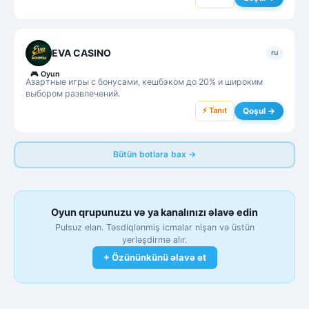
EVA CASINO
ru
🎮
Oyun
Азартные игры с бонусами, кешбэком до 20% и широким
выбором развлечений.
⚡ Tanıt
Qoşul →
Bütün botlara bax →
Oyun qrupunuzu və ya kanalınızı əlavə edin
Pulsuz elan. Təsdiqlənmiş icmalar nişan və üstün
yerləşdirmə alır.
+ Özününkünü əlavə et