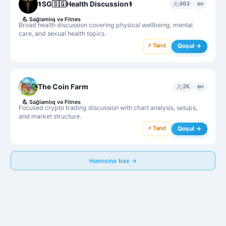
⚕SG🇸🇬Health Discussion⚕
463
en
💪
Sağlamlıq və Fitnes
Broad health discussion covering physical wellbeing, mental
care, and sexual health topics.
⚡ Tanıt
Qoşul →
The Coin Farm
2K
en
💪
Sağlamlıq və Fitnes
Focused crypto trading discussion with chart analysis, setups,
and market structure.
⚡ Tanıt
Qoşul →
Hamısına bax →