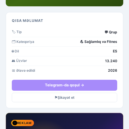
QISA MƏLUMAT
💬
Qrup
🏷️
Tip
💪
Sağlamlıq və Fitnes
🗂️
Kateqoriya
ES
🌐
Dil
13.240
👥
Üzvlər
2026
📅
Əlavə edildi
Telegram-da qoşul →
⚑
Şikayət et
✨
REKLAM