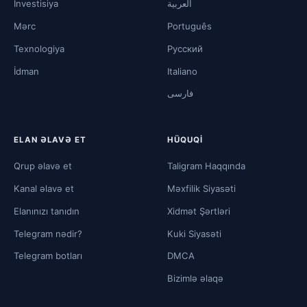
İnvestisiya
العربية
Mərc
Português
Texnologiya
Русский
İdman
Italiano
فارسی
ELAN ƏLAVƏ ET
HÜQUQI
Qrup əlavə et
Taligram Haqqında
Kanal əlavə et
Məxfilik Siyasəti
Elanınızı tanıdın
Xidmət Şərtləri
Telegram nədir?
Kuki Siyasəti
Telegram botları
DMCA
Bizimlə əlaqə