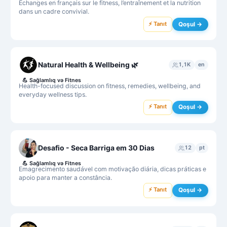
Échanges en français sur le fitness, l’entraînement et la nutrition
dans un cadre convivial.
⚡ Tanıt
Qoşul →
Natural Health & Wellbeing 🌿
1,1K
en
💪
Sağlamlıq və Fitnes
Health-focused discussion on fitness, remedies, wellbeing, and
everyday wellness tips.
⚡ Tanıt
Qoşul →
Desafio - Seca Barriga em 30 Dias
12
pt
💪
Sağlamlıq və Fitnes
Emagrecimento saudável com motivação diária, dicas práticas e
apoio para manter a constância.
⚡ Tanıt
Qoşul →