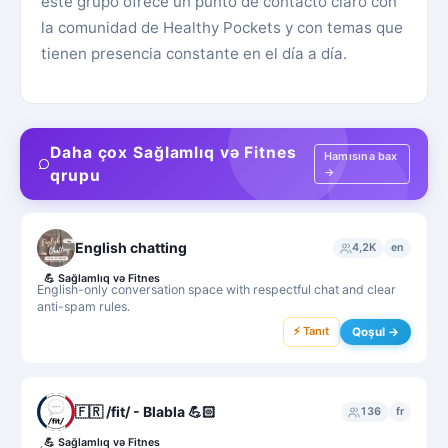
este grupo ofrece un punto de contacto claro con
la comunidad de Healthy Pockets y con temas que
tienen presencia constante en el día a día.
Daha çox Sağlamlıq və Fitnes
Hamısına bax
→
qrupu
English chatting
4,2K
en
💪
Sağlamlıq və Fitnes
English-only conversation space with respectful chat and clear
anti-spam rules.
⚡ Tanıt
Qoşul →
🇫🇷 /fit/ - Blabla 💪🏻
136
fr
💪
Sağlamlıq və Fitnes