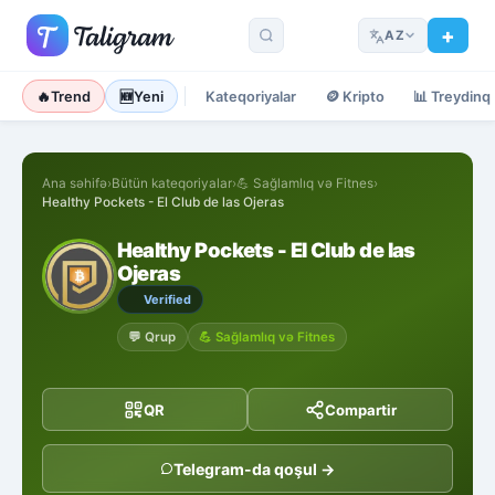
AZ
🔥
Trend
🆕
Yeni
Kateqoriyalar
🪙
Kripto
📊
Treydinq
Ana səhifə
›
Bütün kateqoriyalar
›
💪
Sağlamlıq və Fitnes
›
Healthy Pockets - El Club de las Ojeras
Healthy Pockets - El Club de las
Ojeras
Verified
💬
Qrup
💪
Sağlamlıq və Fitnes
QR
Compartir
Telegram-da qoşul →