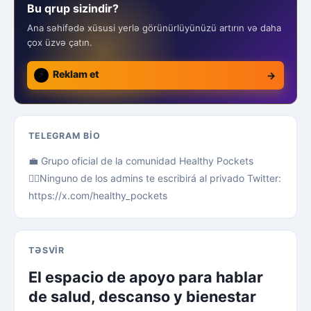
Bu qrup sizindir?
Ana səhifədə xüsusi yerlə görünürlüyünüzü artırın və daha
çox üzvə çatın.
⚡
Reklam et
→
TELEGRAM BIO
💼 Grupo oficial de la comunidad Healthy Pockets
🙅‍♂️Ninguno de los admins te escribirá al privado Twitter:
https://x.com/healthy_pockets
TƏSVIR
El espacio de apoyo para hablar
de salud, descanso y bienestar