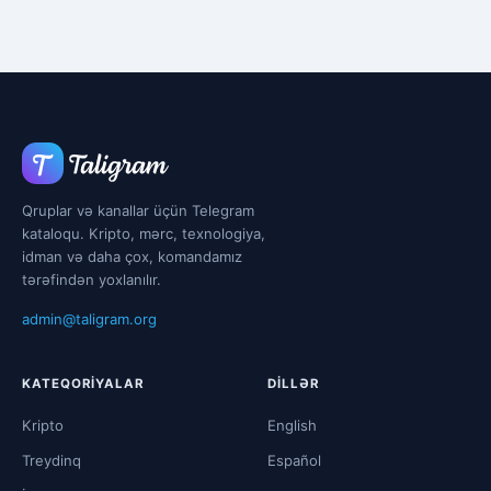
Qruplar və kanallar üçün Telegram
kataloqu. Kripto, mərc, texnologiya,
idman və daha çox, komandamız
tərəfindən yoxlanılır.
admin@taligram.org
KATEQORIYALAR
DILLƏR
Kripto
English
Treydinq
Español