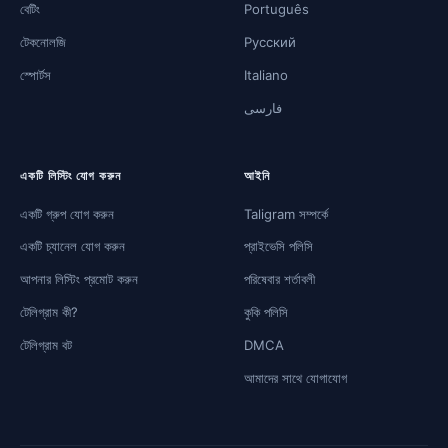
বেটিং
Português
টেকনোলজি
Русский
স্পোর্টস
Italiano
فارسی
একটি লিস্টিং যোগ করুন
আইনি
একটি গ্রুপ যোগ করুন
Taligram সম্পর্কে
একটি চ্যানেল যোগ করুন
প্রাইভেসি পলিসি
আপনার লিস্টিং প্রমোট করুন
পরিষেবার শর্তাবলী
টেলিগ্রাম কী?
কুকি পলিসি
টেলিগ্রাম বট
DMCA
আমাদের সাথে যোগাযোগ