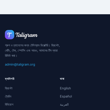
গ্রুপ ও চ্যানেলের জন্য টেলিগ্রাম ডিরেক্টরি। ক্রিপ্টো,
বেটিং, টেক, স্পোর্টস এবং আরও, আমাদের টিম দ্বারা
রিভিউ করা।
admin@taligram.org
ক্যাটাগরি
ভাষা
ক্রিপ্টো
English
ট্রেডিং
Español
বিনিয়োগ
العربية