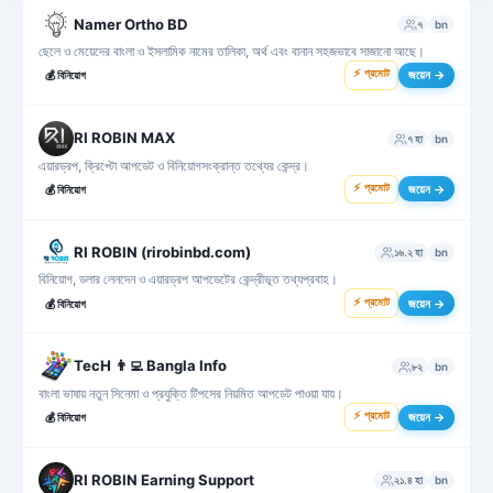
Namer Ortho BD
৭
bn
ছেলে ও মেয়েদের বাংলা ও ইসলামিক নামের তালিকা, অর্থ এবং বানান সহজভাবে সাজানো আছে।
⚡ প্রমোট
জয়েন →
💰
বিনিয়োগ
RI ROBIN MAX
৭ হা
bn
এয়ারড্রপ, ক্রিপ্টো আপডেট ও বিনিয়োগসংক্রান্ত তথ্যের কেন্দ্র।
⚡ প্রমোট
জয়েন →
💰
বিনিয়োগ
RI ROBIN (rirobinbd.com)
১৬.২ হা
bn
বিনিয়োগ, ডলার লেনদেন ও এয়ারড্রপ আপডেটের কেন্দ্রীভূত তথ্যপ্রবাহ।
⚡ প্রমোট
জয়েন →
💰
বিনিয়োগ
TecH 👨‍💻 Bangla Info
৮২
bn
বাংলা ভাষায় নতুন সিনেমা ও প্রযুক্তি টিপসের নিয়মিত আপডেট পাওয়া যায়।
⚡ প্রমোট
জয়েন →
💰
বিনিয়োগ
RI ROBIN Earning Support
২১.৪ হা
bn