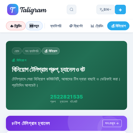
BN
🔥
ট্রেন্ডিং
🆕
নতুন
ক্যাটাগরি
🪙
ক্রিপ্টো
📊
ট্রেডিং
💰
বিনিয়োগ
হোম
সব ক্যাটাগরি
💰
বিনিয়োগ
›
›
💰
বিনিয়োগ
বিনিয়োগ টেলিগ্রাম গ্রুপ, চ্যানেল ও বট
টেলিগ্রামে সেরা বিনিয়োগ কমিউনিটি, আমাদের টিম দ্বারা বাছাই ও ভেরিফাই করা।
প্রতিদিন আপডেট।
252
282
1
535
গ্রুপ
চ্যানেল
বট
মোট
টপ টেলিগ্রাম চ্যানেল
সব দেখুন →