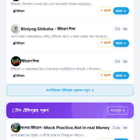
বিনিয়োগ, সিগন্যাল ও ডলার বাই-সেল আপডেটের সহায়ক তথ্যকেন্দ্র।
⚡ প্রমোট
জয়েন →
💰
বিনিয়োগ
Biniyog Shiksha - বিনিয়োগ শিক্ষা
৬
bn
বাংলা ভাষায় শেয়ারবাজারের বেসিক, বিনিয়োগ ধারণা ও বাজার বোঝার সরল আলোচনা।
⚡ প্রমোট
জয়েন →
💰
বিনিয়োগ
বিনিয়োগ শিক্ষা
৪
bn
বিনিয়োগ ও শেয়ারবাজার নিয়ে শেখার জন্য তথ্যভিত্তিক আপডেট ও বিশ্লেষণ।
⚡ প্রমোট
জয়েন →
💰
বিনিয়োগ
সব বিনিয়োগ টেলিগ্রাম চ্যানেল দেখুন →
টপ টেলিগ্রাম গ্রুপ
সব দেখুন →
বাংলায় বিনিয়োগ -Mock Practice,Not in real Money
১৩১
bn
বাংলা ভাষায় মক ট্রেডিং ও চার্ট বিশ্লেষণের শিক্ষামূলক পরিবেশ।