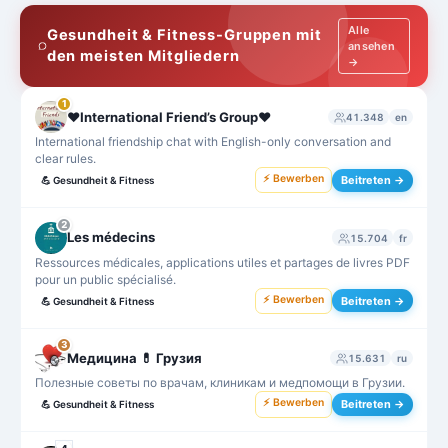
Alle
Gesundheit & Fitness-Gruppen mit
ansehen
den meisten Mitgliedern
→
1
❤️International Friend’s Group❤️
41.348
en
International friendship chat with English-only conversation and
clear rules.
⚡ Bewerben
Beitreten →
💪
Gesundheit & Fitness
2
Les médecins
15.704
fr
Ressources médicales, applications utiles et partages de livres PDF
pour un public spécialisé.
⚡ Bewerben
Beitreten →
💪
Gesundheit & Fitness
3
Медицина 💊 Грузия
15.631
ru
Полезные советы по врачам, клиникам и медпомощи в Грузии.
⚡ Bewerben
Beitreten →
💪
Gesundheit & Fitness