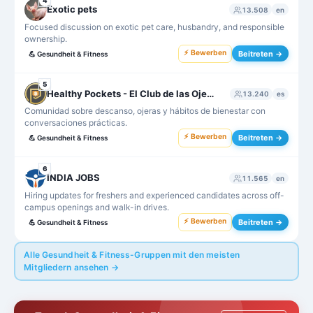
4
Exotic pets
13.508
en
Focused discussion on exotic pet care, husbandry, and responsible
ownership.
⚡ Bewerben
Beitreten →
💪
Gesundheit & Fitness
5
Healthy Pockets - El Club de las Ojeras
13.240
es
Comunidad sobre descanso, ojeras y hábitos de bienestar con
conversaciones prácticas.
⚡ Bewerben
Beitreten →
💪
Gesundheit & Fitness
6
INDIA JOBS
11.565
en
Hiring updates for freshers and experienced candidates across off-
campus openings and walk-in drives.
⚡ Bewerben
Beitreten →
💪
Gesundheit & Fitness
Alle Gesundheit & Fitness-Gruppen mit den meisten
Mitgliedern ansehen →