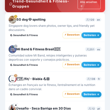
Trend-Gesundheit & Fitness-
Alle ansehen
Gruppen
→
1
SG dog 🐶 spotting
120
en
Singapore dog lovers share photos, owner tips, and friendly pet
discussions.
⚡ Bewerben
Beitreten →
💪
Gesundheit & Fitness
2
Mi Band & Fitness Brasil🇧🇷
251
es
Comunidad sobre Mi Band, relojes inteligentes y pulseras
deportivas con soporte y consejos prácticos.
⚡ Bewerben
Beitreten →
💪
Gesundheit & Fitness
3
🇫🇷 /fit/ - Blabla 💪🏻
136
fr
Échanges en français sur le fitness, l’entraînement et la nutrition
dans un cadre convivial.
⚡ Bewerben
Beitreten →
💪
Gesundheit & Fitness
4
Desafio - Seca Barriga em 30 Dias
12
pt