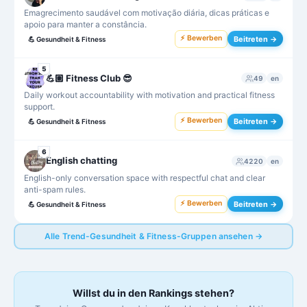
Emagrecimento saudável com motivação diária, dicas práticas e
apoio para manter a constância.
⚡ Bewerben
Beitreten →
💪
Gesundheit & Fitness
5
💪🏼 Fitness Club 😎
49
en
Daily workout accountability with motivation and practical fitness
support.
⚡ Bewerben
Beitreten →
💪
Gesundheit & Fitness
6
English chatting
4220
en
English-only conversation space with respectful chat and clear
anti-spam rules.
⚡ Bewerben
Beitreten →
💪
Gesundheit & Fitness
Alle Trend-Gesundheit & Fitness-Gruppen ansehen →
Willst du in den Rankings stehen?