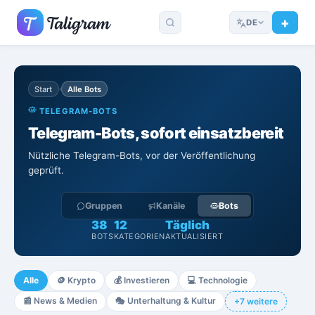
DE
Start
Alle Bots
›
TELEGRAM-BOTS
Telegram-Bots, sofort einsatzbereit
Nützliche Telegram-Bots, vor der Veröffentlichung
geprüft.
Gruppen
Kanäle
Bots
38
12
Täglich
BOTS
KATEGORIEN
AKTUALISIERT
Alle
🪙
Krypto
💰
Investieren
💻
Technologie
📰
News & Medien
🎭
Unterhaltung & Kultur
+7 weitere