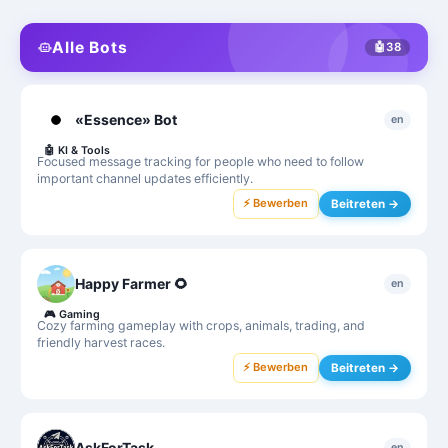
Alle Bots
🤖
38
«Essence» Bot
en
🤖
KI & Tools
Focused message tracking for people who need to follow
important channel updates efficiently.
⚡ Bewerben
Beitreten →
Happy Farmer 🌻
en
🎮
Gaming
Cozy farming gameplay with crops, animals, trading, and
friendly harvest races.
⚡ Bewerben
Beitreten →
AskForTask
en