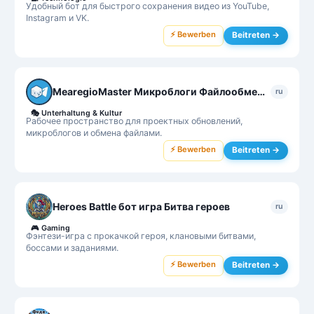
Удобный бот для быстрого сохранения видео из YouTube,
Instagram и VK.
⚡ Bewerben
Beitreten →
MearegioMaster Микроблоги Файлообменная сеть
ru
🎭
Unterhaltung & Kultur
Рабочее пространство для проектных обновлений,
микроблогов и обмена файлами.
⚡ Bewerben
Beitreten →
Heroes Battle бот игра Битва героев
ru
🎮
Gaming
Фэнтези-игра с прокачкой героя, клановыми битвами,
боссами и заданиями.
⚡ Bewerben
Beitreten →