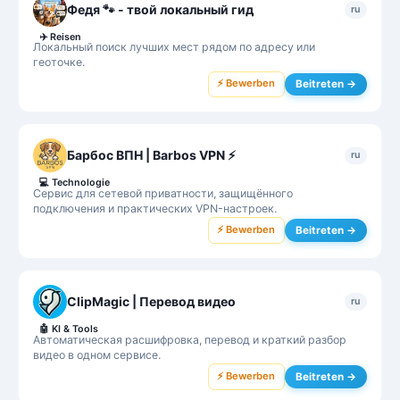
Федя 🐾 - твой локальный гид
ru
✈️
Reisen
Локальный поиск лучших мест рядом по адресу или
геоточке.
⚡ Bewerben
Beitreten →
Барбос ВПН | Barbos VPN ⚡
ru
💻
Technologie
Сервис для сетевой приватности, защищённого
подключения и практических VPN-настроек.
⚡ Bewerben
Beitreten →
ClipMagic | Перевод видео
ru
🤖
KI & Tools
Автоматическая расшифровка, перевод и краткий разбор
видео в одном сервисе.
⚡ Bewerben
Beitreten →