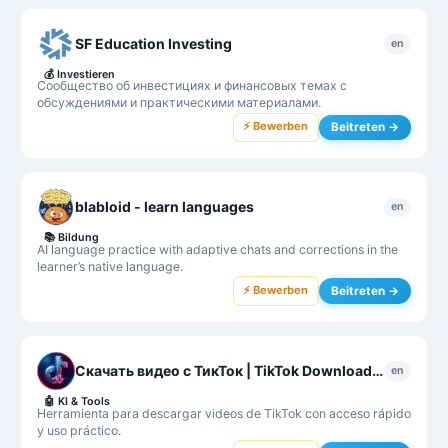
SF Education Investing
en
💰
Investieren
Сообщество об инвестициях и финансовых темах с
обсуждениями и практическими материалами.
⚡ Bewerben
Beitreten →
blabloid - learn languages
en
📚
Bildung
AI language practice with adaptive chats and corrections in the
learner’s native language.
⚡ Bewerben
Beitreten →
Скачать видео с ТикТок | TikTok Downloader
en
🤖
KI & Tools
Herramienta para descargar videos de TikTok con acceso rápido
y uso práctico.