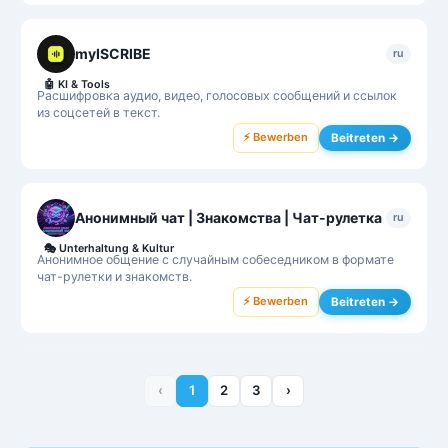
myISCRIBE
ru
🤖
KI & Tools
Расшифровка аудио, видео, голосовых сообщений и ссылок
из соцсетей в текст.
⚡ Bewerben
Beitreten →
Анонимный чат | Знакомства | Чат-рулетка
ru
🎭
Unterhaltung & Kultur
Анонимное общение с случайным собеседником в формате
чат-рулетки и знакомств.
⚡ Bewerben
Beitreten →
‹
1
2
3
›