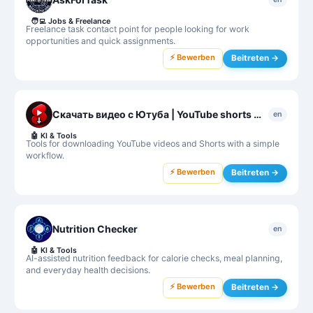
🧑‍💻
Jobs & Freelance
Freelance task contact point for people looking for work
opportunities and quick assignments.
⚡ Bewerben
Beitreten →
Скачать видео с Ютуба | YouTube shorts Downloader
en
🤖
KI & Tools
Tools for downloading YouTube videos and Shorts with a simple
workflow.
⚡ Bewerben
Beitreten →
Nutrition Checker
en
🤖
KI & Tools
AI-assisted nutrition feedback for calorie checks, meal planning,
and everyday health decisions.
⚡ Bewerben
Beitreten →