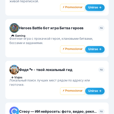
живой перепиской.
⚡ Promocionar
Unirse →
Heroes Battle бот игра Битва героев
ru
🎮
Gaming
Фэнтези-игра с прокачкой героя, клановыми битвами,
боссами и заданиями.
⚡ Promocionar
Unirse →
Федя 🐾 - твой локальный гид
ru
✈️
Viajes
Локальный поиск лучших мест рядом по адресу или
геоточке.
⚡ Promocionar
Unirse →
Creoy — ИИ нейросеть: фото, видео, реклама
ru