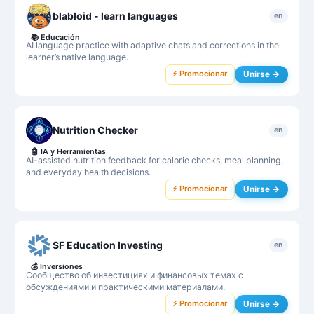
blabloid - learn languages
en
📚
Educación
AI language practice with adaptive chats and corrections in the
learner’s native language.
⚡ Promocionar
Unirse →
Nutrition Checker
en
🤖
IA y Herramientas
AI-assisted nutrition feedback for calorie checks, meal planning,
and everyday health decisions.
⚡ Promocionar
Unirse →
SF Education Investing
en
💰
Inversiones
Сообщество об инвестициях и финансовых темах с
обсуждениями и практическими материалами.
⚡ Promocionar
Unirse →