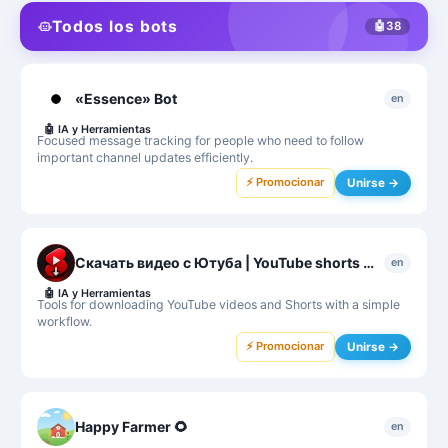
Todos los bots
🤖
38
«Essence» Bot
en
🤖
IA y Herramientas
Focused message tracking for people who need to follow
important channel updates efficiently.
⚡ Promocionar
Unirse →
Скачать видео с Ютуба | YouTube shorts Downloader
en
🤖
IA y Herramientas
Tools for downloading YouTube videos and Shorts with a simple
workflow.
⚡ Promocionar
Unirse →
Happy Farmer 🌻
en