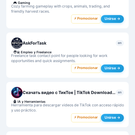
🎮
Gaming
Cozy farming gameplay with crops, animals, trading, and
friendly harvest races.
⚡ Promocionar
Unirse →
AskForTask
en
🧑‍💻
Empleo y Freelance
Freelance task contact point for people looking for work
opportunities and quick assignments.
⚡ Promocionar
Unirse →
Скачать видео с ТикТок | TikTok Downloader
en
🤖
IA y Herramientas
Herramienta para descargar videos de TikTok con acceso rápido
y uso práctico.
⚡ Promocionar
Unirse →