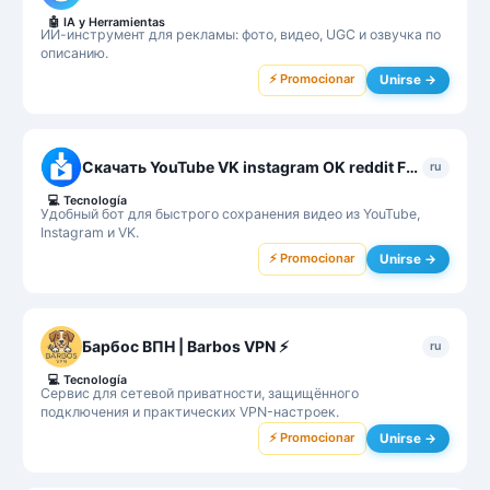
🤖
IA y Herramientas
ИИ-инструмент для рекламы: фото, видео, UGC и озвучка по
описанию.
⚡ Promocionar
Unirse →
Скачать YouTube VK instagram OK reddit Fwap Video Saver Bot
ru
💻
Tecnología
Удобный бот для быстрого сохранения видео из YouTube,
Instagram и VK.
⚡ Promocionar
Unirse →
Барбос ВПН | Barbos VPN ⚡
ru
💻
Tecnología
Сервис для сетевой приватности, защищённого
подключения и практических VPN-настроек.
⚡ Promocionar
Unirse →