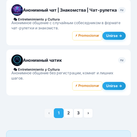
Анонимный чат | Знакомства | Чат-рулетка
ru
🎭
Entretenimiento y Cultura
Анонимное общение с случайным собеседником в формате
чат-рулетки и знакомств.
⚡ Promocionar
Unirse →
Анонимный чатик
ru
🎭
Entretenimiento y Cultura
Анонимное общение без регистрации, комнат и лишних
шагов.
⚡ Promocionar
Unirse →
‹
1
2
3
›