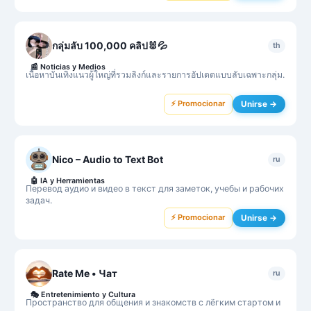
กลุ่มลับ 100,000 คลิป🐰💦
th
📰
Noticias y Medios
เนื้อหาบันเทิงแนวผู้ใหญ่ที่รวมลิงก์และรายการอัปเดตแบบลับเฉพาะกลุ่ม.
⚡ Promocionar
Unirse →
Nico – Audio to Text Bot
ru
🤖
IA y Herramientas
Перевод аудио и видео в текст для заметок, учебы и рабочих
задач.
⚡ Promocionar
Unirse →
Rate Me • Чат
ru
🎭
Entretenimiento y Cultura
Пространство для общения и знакомств с лёгким стартом и