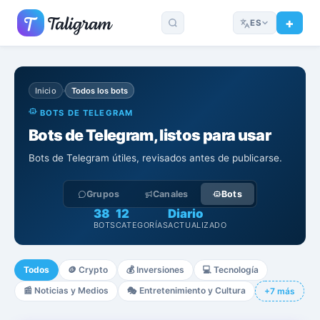
ES
Inicio
Todos los bots
›
BOTS DE TELEGRAM
Bots de Telegram, listos para usar
Bots de Telegram útiles, revisados antes de publicarse.
Grupos
Canales
Bots
38
12
Diario
BOTS
CATEGORÍAS
ACTUALIZADO
Todos
🪙
Crypto
💰
Inversiones
💻
Tecnología
📰
Noticias y Medios
🎭
Entretenimiento y Cultura
+7 más