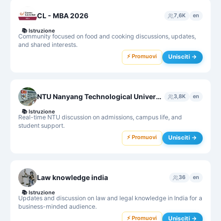
CL - MBA 2026
7,6K
en
📚
Istruzione
Community focused on food and cooking discussions, updates,
and shared interests.
⚡ Promuovi
Unisciti →
NTU Nanyang Technological University Chat Group
3,8K
en
📚
Istruzione
Real-time NTU discussion on admissions, campus life, and
student support.
⚡ Promuovi
Unisciti →
Law knowledge india
36
en
📚
Istruzione
Updates and discussion on law and legal knowledge in India for a
business-minded audience.
⚡ Promuovi
Unisciti →