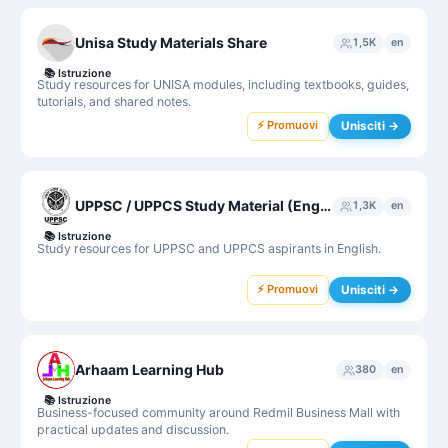
Unisa Study Materials Share
1,5K
en
📚
Istruzione
Study resources for UNISA modules, including textbooks, guides,
tutorials, and shared notes.
⚡ Promuovi
Unisciti →
UPPSC / UPPCS Study Material (English)
1,3K
en
📚
Istruzione
Study resources for UPPSC and UPPCS aspirants in English.
⚡ Promuovi
Unisciti →
Arhaam Learning Hub
380
en
📚
Istruzione
Business-focused community around Redmil Business Mall with
practical updates and discussion.