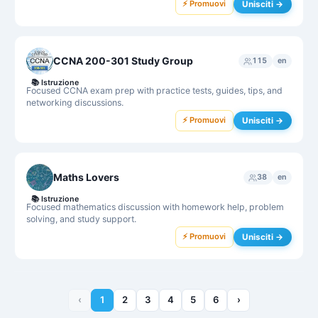
⚡ Promuovi
Unisciti →
CCNA 200-301 Study Group
115
en
📚
Istruzione
Focused CCNA exam prep with practice tests, guides, tips, and
networking discussions.
⚡ Promuovi
Unisciti →
Maths Lovers
38
en
📚
Istruzione
Focused mathematics discussion with homework help, problem
solving, and study support.
⚡ Promuovi
Unisciti →
‹
1
2
3
4
5
6
›