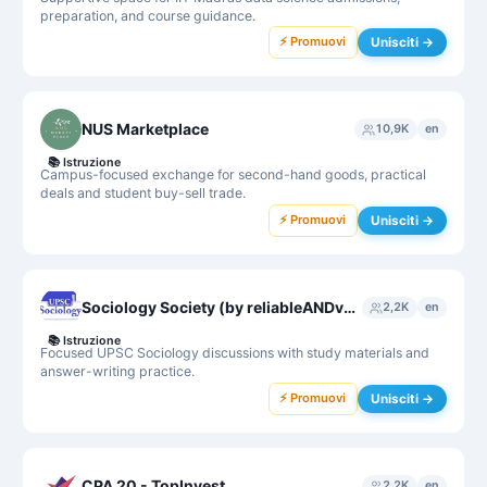
preparation, and course guidance.
⚡ Promuovi
Unisciti →
NUS Marketplace
10,9K
en
📚
Istruzione
Campus-focused exchange for second-hand goods, practical
deals and student buy-sell trade.
⚡ Promuovi
Unisciti →
Sociology Society (by reliableANDvalid)
2,2K
en
📚
Istruzione
Focused UPSC Sociology discussions with study materials and
answer-writing practice.
⚡ Promuovi
Unisciti →
CPA 20 - TopInvest
2,2K
en