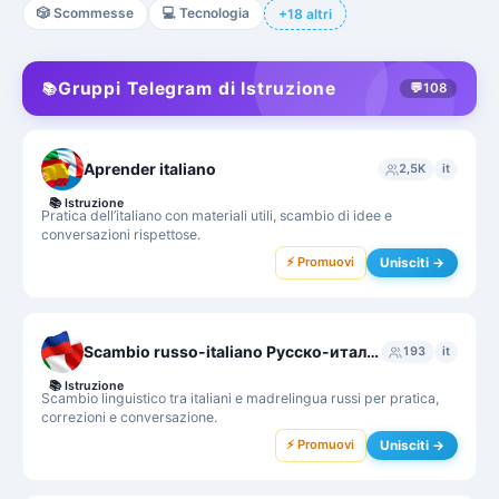
🎲
Scommesse
💻
Tecnologia
+18 altri
Gruppi Telegram di Istruzione
📚
💬
108
Aprender italiano
2,5K
it
📚
Istruzione
Pratica dell’italiano con materiali utili, scambio di idee e
conversazioni rispettose.
⚡ Promuovi
Unisciti →
Scambio russo-italiano Русско-итальянский языковой обмен
193
it
📚
Istruzione
Scambio linguistico tra italiani e madrelingua russi per pratica,
correzioni e conversazione.
⚡ Promuovi
Unisciti →