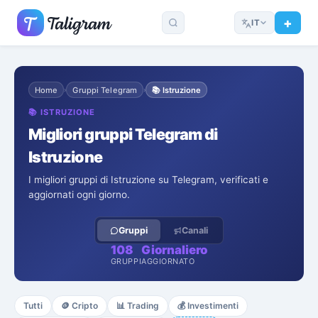
IT
Home
Gruppi Telegram
📚
Istruzione
›
›
📚
ISTRUZIONE
Migliori gruppi Telegram di
Istruzione
I migliori gruppi di Istruzione su Telegram, verificati e
aggiornati ogni giorno.
Gruppi
Canali
108
Giornaliero
GRUPPI
AGGIORNATO
Tutti
🪙
Cripto
📊
Trading
💰
Investimenti