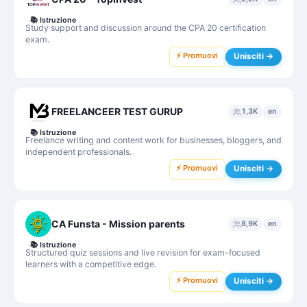
📚
Istruzione
Study support and discussion around the CPA 20 certification
exam.
⚡ Promuovi
Unisciti →
FREELANCEER TEST GURUP
1,3K
en
📚
Istruzione
Freelance writing and content work for businesses, bloggers, and
independent professionals.
⚡ Promuovi
Unisciti →
CA Funsta - Mission parents
8,9K
en
📚
Istruzione
Structured quiz sessions and live revision for exam-focused
learners with a competitive edge.
⚡ Promuovi
Unisciti →