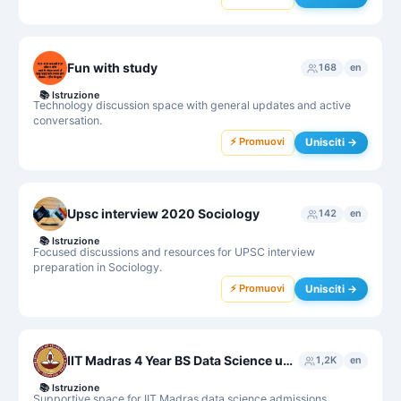
Fun with study
168
en
📚
Istruzione
Technology discussion space with general updates and active
conversation.
⚡ Promuovi
Unisciti →
Upsc interview 2020 Sociology
142
en
📚
Istruzione
Focused discussions and resources for UPSC interview
preparation in Sociology.
⚡ Promuovi
Unisciti →
IIT Madras 4 Year BS Data Science unofficial group
1,2K
en
📚
Istruzione
Supportive space for IIT Madras data science admissions,