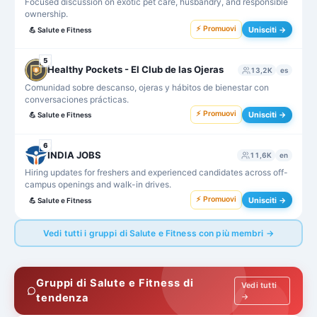
Focused discussion on exotic pet care, husbandry, and responsible
ownership.
⚡ Promuovi
Unisciti →
💪
Salute e Fitness
5
Healthy Pockets - El Club de las Ojeras
13,2K
es
Comunidad sobre descanso, ojeras y hábitos de bienestar con
conversaciones prácticas.
⚡ Promuovi
Unisciti →
💪
Salute e Fitness
6
INDIA JOBS
11,6K
en
Hiring updates for freshers and experienced candidates across off-
campus openings and walk-in drives.
⚡ Promuovi
Unisciti →
💪
Salute e Fitness
Vedi tutti i gruppi di Salute e Fitness con più membri →
Gruppi di Salute e Fitness di
Vedi tutti
tendenza
→