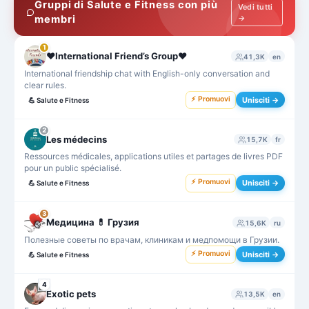
Gruppi di Salute e Fitness con più
Vedi tutti
membri
→
1
❤️International Friend’s Group❤️
41,3K
en
International friendship chat with English-only conversation and
clear rules.
⚡ Promuovi
Unisciti →
💪
Salute e Fitness
2
Les médecins
15,7K
fr
Ressources médicales, applications utiles et partages de livres PDF
pour un public spécialisé.
⚡ Promuovi
Unisciti →
💪
Salute e Fitness
3
Медицина 💊 Грузия
15,6K
ru
Полезные советы по врачам, клиникам и медпомощи в Грузии.
⚡ Promuovi
Unisciti →
💪
Salute e Fitness
4
Exotic pets
13,5K
en