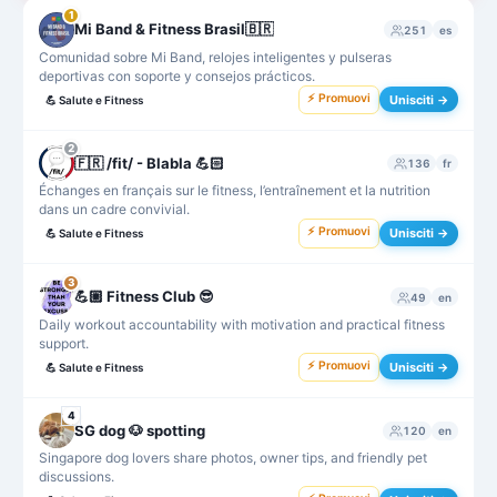
1
Mi Band & Fitness Brasil🇧🇷
251
es
Comunidad sobre Mi Band, relojes inteligentes y pulseras
deportivas con soporte y consejos prácticos.
⚡ Promuovi
Unisciti →
💪
Salute e Fitness
2
🇫🇷 /fit/ - Blabla 💪🏻
136
fr
Échanges en français sur le fitness, l’entraînement et la nutrition
dans un cadre convivial.
⚡ Promuovi
Unisciti →
💪
Salute e Fitness
3
💪🏼 Fitness Club 😎
49
en
Daily workout accountability with motivation and practical fitness
support.
⚡ Promuovi
Unisciti →
💪
Salute e Fitness
4
SG dog 🐶 spotting
120
en
Singapore dog lovers share photos, owner tips, and friendly pet
discussions.