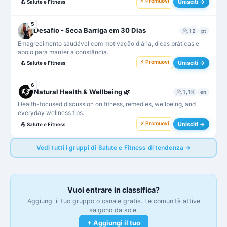
⚡ Promuovi
Unisciti →
💪
Salute e Fitness
5
Desafio - Seca Barriga em 30 Dias
12
pt
Emagrecimento saudável com motivação diária, dicas práticas e
apoio para manter a constância.
⚡ Promuovi
Unisciti →
💪
Salute e Fitness
6
Natural Health & Wellbeing 🌿
1,1K
en
Health-focused discussion on fitness, remedies, wellbeing, and
everyday wellness tips.
⚡ Promuovi
Unisciti →
💪
Salute e Fitness
Vedi tutti i gruppi di Salute e Fitness di tendenza →
Vuoi entrare in classifica?
Aggiungi il tuo gruppo o canale gratis. Le comunità attive
salgono da sole.
+ Aggiungi il tuo