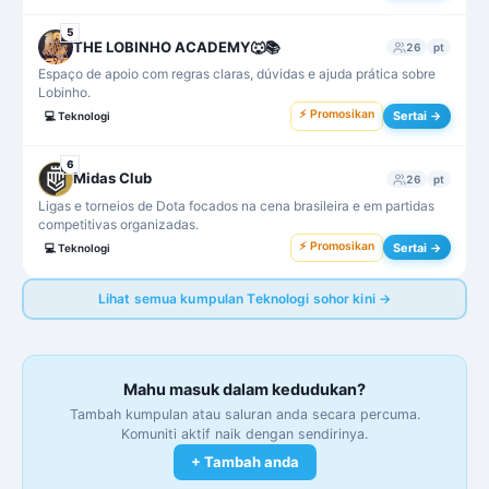
5
THE LOBINHO ACADEMY🐺📚
26
pt
Espaço de apoio com regras claras, dúvidas e ajuda prática sobre
Lobinho.
⚡ Promosikan
Sertai →
💻
Teknologi
6
Midas Club
26
pt
Ligas e torneios de Dota focados na cena brasileira e em partidas
competitivas organizadas.
⚡ Promosikan
Sertai →
💻
Teknologi
Lihat semua kumpulan Teknologi sohor kini →
Mahu masuk dalam kedudukan?
Tambah kumpulan atau saluran anda secara percuma.
Komuniti aktif naik dengan sendirinya.
+ Tambah anda