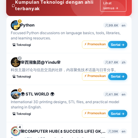
Kumpulan Teknologi dengan ahli
Lihat
terbanyak
semua →
1
Python
99.6K
en
Focused Python discussions on language basics, tools, libraries,
and learning resources.
⚡ Promosikan
Sertai →
💻
Teknologi
2
🌸西湖集团@Yindu🌸
67.6K
zh
科技主题讨论与信息交流的社群，内容聚焦技术话题与日常分享。
⚡ Promosikan
Sertai →
💻
Teknologi
3
🌍 STL WORLD 🌍
41.9K
en
International 3D printing designs, STL files, and practical model
sharing in English.
⚡ Promosikan
Sertai →
💻
Teknologi
4
🌺COMPUTER HUB(🌷SUCCESS LIFE) GK, GS , Agniveer NAA,Science, MPPSC, UPSC,SSC MTS,CHSL,SI,UPSSC GK,ARMY, ALL GK
39K
en