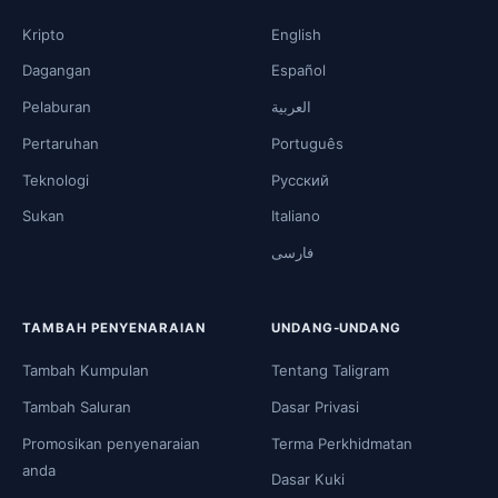
Kripto
English
Dagangan
Español
Pelaburan
العربية
Pertaruhan
Português
Teknologi
Русский
Sukan
Italiano
فارسی
TAMBAH PENYENARAIAN
UNDANG-UNDANG
Tambah Kumpulan
Tentang Taligram
Tambah Saluran
Dasar Privasi
Promosikan penyenaraian
Terma Perkhidmatan
anda
Dasar Kuki