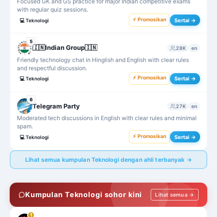
Focused GK and GS practice for major Indian competitive exams
with regular quiz sessions.
⚡ Promosikan
Sertai →
💻
Teknologi
5
🇮🇳Indian Group🇮🇳
28K
en
Friendly technology chat in Hinglish and English with clear rules
and respectful discussion.
⚡ Promosikan
Sertai →
💻
Teknologi
6
Telegram Party
27K
en
Moderated tech discussions in English with clear rules and minimal
spam.
⚡ Promosikan
Sertai →
💻
Teknologi
Lihat semua kumpulan Teknologi dengan ahli terbanyak →
Kumpulan Teknologi sohor kini
Lihat semua →
1