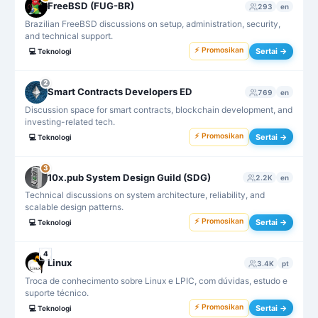
FreeBSD (FUG-BR)
293
en
Brazilian FreeBSD discussions on setup, administration, security,
and technical support.
⚡ Promosikan
Sertai →
💻
Teknologi
2
Smart Contracts Developers ED
769
en
Discussion space for smart contracts, blockchain development, and
investing-related tech.
⚡ Promosikan
Sertai →
💻
Teknologi
3
10x.pub System Design Guild (SDG)
2.2K
en
Technical discussions on system architecture, reliability, and
scalable design patterns.
⚡ Promosikan
Sertai →
💻
Teknologi
4
Linux
3.4K
pt
Troca de conhecimento sobre Linux e LPIC, com dúvidas, estudo e
suporte técnico.
⚡ Promosikan
Sertai →
💻
Teknologi