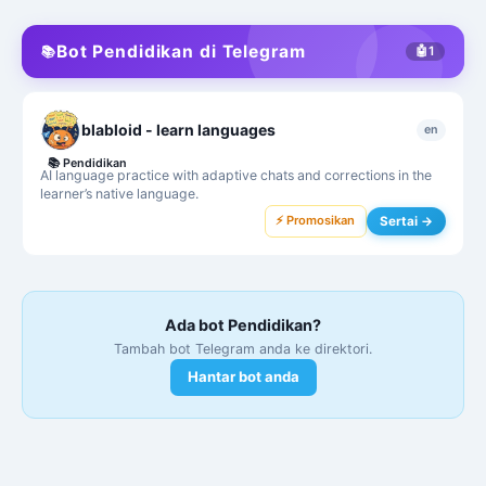
Bot Pendidikan di Telegram
📚
🤖
1
blabloid - learn languages
en
📚
Pendidikan
AI language practice with adaptive chats and corrections in the
learner’s native language.
⚡ Promosikan
Sertai →
Ada bot Pendidikan?
Tambah bot Telegram anda ke direktori.
Hantar bot anda