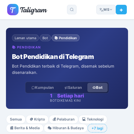
MS
Laman utama
Bot
📚
Pendidikan
›
›
📚
PENDIDIKAN
Bot Pendidikan di Telegram
Bot Pendidikan terbaik di Telegram, disemak sebelum
disenaraikan.
Kumpulan
Saluran
Bot
1
Setiap hari
BOT
DIKEMAS KINI
Semua
🪙
Kripto
💰
Pelaburan
💻
Teknologi
📰
Berita & Media
🎭
Hiburan & Budaya
+7 lagi