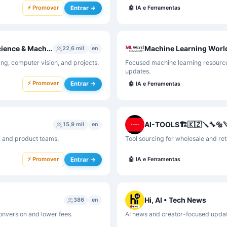
⚡ Promover
Entrar →
🤖
IA e Ferramentas
Artificial Intelligence | ChatGPT AI | Data Science & Machine Learning
Machine Learning Worl
22,6 mil
en
ng, computer vision, and projects.
Focused machine learning resources
updates.
⚡ Promover
Entrar →
🤖
IA e Ferramentas
AI-TOOLS🏗️🇰🇿🪛🔧🔩
15,9 mil
en
s, and product teams.
Tool sourcing for wholesale and re
⚡ Promover
Entrar →
🤖
IA e Ferramentas
Hi, AI • Tech News
386
en
conversion and lower fees.
AI news and creator-focused update