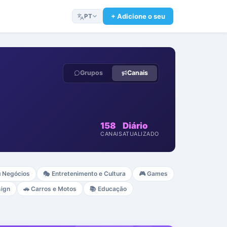
+ Adicione o seu
PT
Grupos
Canais
158
Diário
CANAIS
ATUALIZADO

Negócios
🎭
Entretenimento e Cultura
🎮
Games
sign
🚗
Carros e Motos
📚
Educação