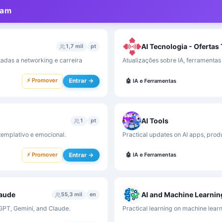
ram
AI Tecnologia - Ofertas
1,7 mil
pt
tadas a networking e carreira
Atualizações sobre IA, ferramentas d
⚡ Promover
Entrar →
🤖
IA e Ferramentas
AI Tools
1
pt
templativo e emocional.
Practical updates on AI apps, produ
⚡ Promover
Entrar →
🤖
IA e Ferramentas
laude
AI and Machine Learnin
55,3 mil
en
tGPT, Gemini, and Claude.
Practical learning on machine learn