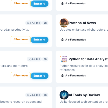
⚡ Promover
Entrar →
🤖
IA e Ferramentas
Partona.AI News
17,1 mil
en
veryday productivity.
Updates on fantasy AI characters, 
⚡ Promover
Entrar →
🤖
IA e Ferramentas
Python for Data Analyst
4,8 mil
en
itors, and marketers.
Python resources for data analytics,
references.
⚡ Promover
Entrar →
🤖
IA e Ferramentas
AI Tools by DaxDax
24,5 mil
en
 books to research papers and
Utility-focused tech content on pr