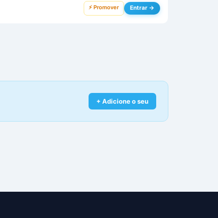
⚡ Promover
Entrar →
+ Adicione o seu