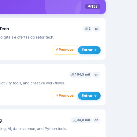
📢
158
 Tech
2
pt
igitais e ofertas do setor tech.
⚡ Promover
Entrar →
164,5 mil
en
ctivity tools, and creative workflows.
⚡ Promover
Entrar →
g
94,8 mil
en
ing, AI, data science, and Python tools.