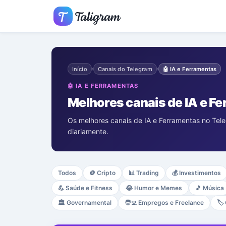
Início
Canais do Telegram
🤖
IA e Ferramentas
›
›
🤖
IA E FERRAMENTAS
Melhores canais de IA e F
Os melhores canais de IA e Ferramentas no Tele
diariamente.
Todos
🪙
Cripto
📊
Trading
💰
Investimentos
💪
Saúde e Fitness
😂
Humor e Memes
🎵
Música
🏛️
Governamental
🧑‍💻
Empregos e Freelance
🏷️