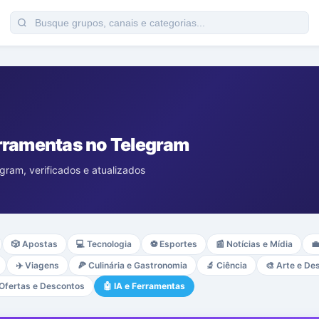
erramentas no Telegram
gram, verificados e atualizados
🎲
Apostas
💻
Tecnologia
⚽
Esportes
📰
Notícias e Mídia

✈️
Viagens
🍕
Culinária e Gastronomia
🔬
Ciência
🎨
Arte e De
Ofertas e Descontos
🤖
IA e Ferramentas