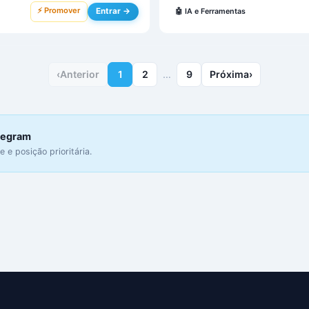
⚡ Promover
Entrar →
🤖
IA e Ferramentas
‹
Anterior
1
2
…
9
Próxima
›
elegram
 e posição prioritária.