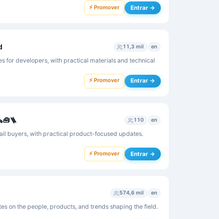
⚡ Promover
Entrar →
d
11,3 mil
en
 for developers, with practical materials and technical
⚡ Promover
Entrar →
🧰🪜
110
en
tail buyers, with practical product-focused updates.
⚡ Promover
Entrar →
574,6 mil
en
s on the people, products, and trends shaping the field.