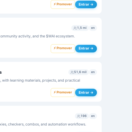
⚡ Promover
Entrar →
1,5 mi
en
community activity, and the $WAI ecosystem.
⚡ Promover
Entrar →
s
51,6 mil
en
 with learning materials, projects, and practical
⚡ Promover
Entrar →
196
en
oxies, checkers, combos, and automation workflows.