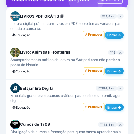
LIVROS PDF GRÁTIS 📘
3,8 mil
pt
Leitura digital prática com livros em PDF sobre temas variados para
estudo e consulta.
⚡ Promover
Entrar →
📚
Educação
Livro: Além das Fronteiras
9
pt
Acompanhamento prático da leitura no Wattpad para não perder o
ponto da história.
⚡ Promover
Entrar →
📚
Educação
Belajar Era Digital
256,2 mil
pt
Materiais gratuitos e recursos práticos para ensino e aprendizagem
digital.
⚡ Promover
Entrar →
📚
Educação
Cursos de Ti 99
12,4 mil
pt
Divulgação de cursos e formação para quem busca aprender mais