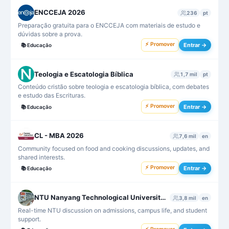
ENCCEJA 2026
236
pt
Preparação gratuita para o ENCCEJA com materiais de estudo e
dúvidas sobre a prova.
⚡ Promover
Entrar →
📚
Educação
Teologia e Escatologia Bíblica
1,7 mil
pt
Conteúdo cristão sobre teologia e escatologia bíblica, com debates
e estudo das Escrituras.
⚡ Promover
Entrar →
📚
Educação
CL - MBA 2026
7,6 mil
en
Community focused on food and cooking discussions, updates, and
shared interests.
⚡ Promover
Entrar →
📚
Educação
NTU Nanyang Technological University Chat Group
3,8 mil
en
Real-time NTU discussion on admissions, campus life, and student
support.