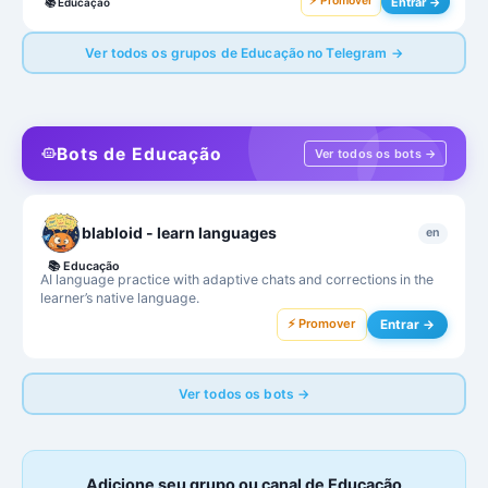
⚡ Promover
Entrar →
📚
Educação
Ver todos os grupos de Educação no Telegram →
Bots de Educação
Ver todos os bots →
blabloid - learn languages
en
📚
Educação
AI language practice with adaptive chats and corrections in the
learner’s native language.
⚡ Promover
Entrar →
Ver todos os bots →
Adicione seu grupo ou canal de Educação