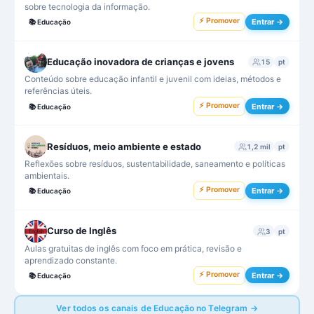
sobre tecnologia da informação.
⚡ Promover
Entrar →
📚
Educação
Educação inovadora de crianças e jovens
15
pt
Conteúdo sobre educação infantil e juvenil com ideias, métodos e
referências úteis.
⚡ Promover
Entrar →
📚
Educação
Resíduos, meio ambiente e estado
1,2 mil
pt
Reflexões sobre resíduos, sustentabilidade, saneamento e políticas
ambientais.
⚡ Promover
Entrar →
📚
Educação
Curso de Inglês
3
pt
Aulas gratuitas de inglês com foco em prática, revisão e
aprendizado constante.
⚡ Promover
Entrar →
📚
Educação
Ver todos os canais de Educação no Telegram →