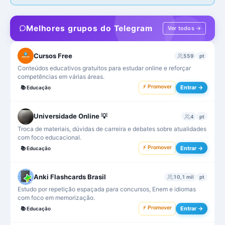
Melhores grupos do Telegram
Ver todos →
Cursos Free
559
pt
Conteúdos educativos gratuitos para estudar online e reforçar
competências em várias áreas.
⚡ Promover
Entrar →
📚
Educação
Universidade Online 💡
4
pt
Troca de materiais, dúvidas de carreira e debates sobre atualidades
com foco educacional.
⚡ Promover
Entrar →
📚
Educação
Anki Flashcards Brasil
10,1 mil
pt
Estudo por repetição espaçada para concursos, Enem e idiomas
com foco em memorização.
⚡ Promover
Entrar →
📚
Educação