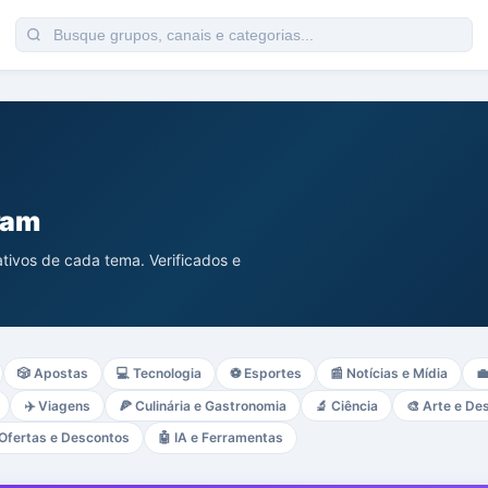
ram
tivos de cada tema. Verificados e
🎲
Apostas
💻
Tecnologia
⚽
Esportes
📰
Notícias e Mídia

✈️
Viagens
🍕
Culinária e Gastronomia
🔬
Ciência
🎨
Arte e De
Ofertas e Descontos
🤖
IA e Ferramentas