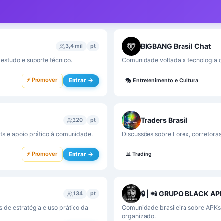
BIGBANG Brasil Chat
3,4 mil
pt
estudo e suporte técnico.
Comunidade voltada a tecnologia c
⚡ Promover
Entrar →
🎭
Entretenimento e Cultura
Traders Brasil
220
pt
ts e apoio prático à comunidade.
Discussões sobre Forex, corretoras
⚡ Promover
Entrar →
📊
Trading
🔒 | 📲 GRUPO BLACK A
134
pt
 de estratégia e uso prático da
Comunidade brasileira sobre APKs,
organizado.