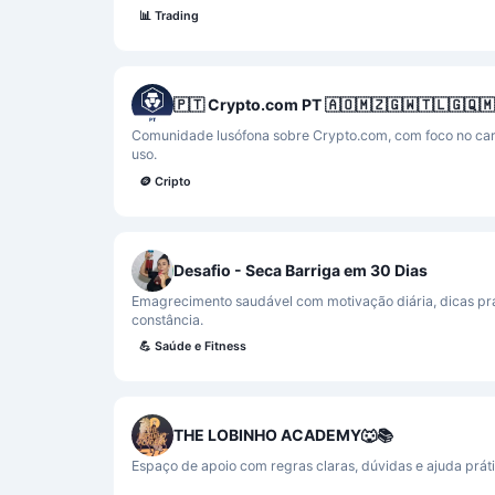
📊
Trading
🇵🇹 Crypto.com PT 🇦🇴🇲🇿🇬🇼🇹🇱🇬🇶🇲
Comunidade lusófona sobre Crypto.com, com foco no car
uso.
🪙
Cripto
Desafio - Seca Barriga em 30 Dias
Emagrecimento saudável com motivação diária, dicas prá
constância.
💪
Saúde e Fitness
THE LOBINHO ACADEMY🐺📚
Espaço de apoio com regras claras, dúvidas e ajuda prát