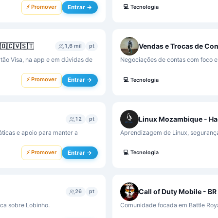
⚡ Promover
Entrar →
💻
Tecnologia
🇴🇨🇻🇸🇹
Vendas e Trocas de Co
1,6 mil
pt
tão Visa, na app e em dúvidas de
Negociações de contas com foco em
⚡ Promover
Entrar →
💻
Tecnologia
Linux Mozambique - Ha
12
pt
ticas e apoio para manter a
Aprendizagem de Linux, segurança
⚡ Promover
Entrar →
💻
Tecnologia
Call of Duty Mobile - BR
26
pt
ica sobre Lobinho.
Comunidade focada em Battle Royale