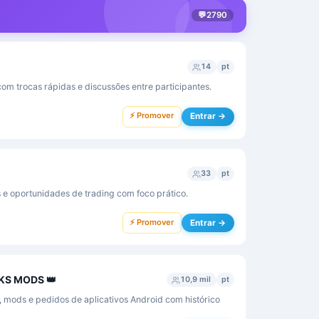
💬
2790
14
pt
om trocas rápidas e discussões entre participantes.
⚡ Promover
Entrar →
33
pt
 e oportunidades de trading com foco prático.
⚡ Promover
Entrar →
PKS MODS 👑
10,9 mil
pt
 mods e pedidos de aplicativos Android com histórico