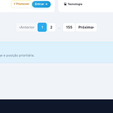
⚡ Promover
Entrar →
💻
Tecnologia
‹
Anterior
1
2
…
155
Próxima
›
 e posição prioritária.