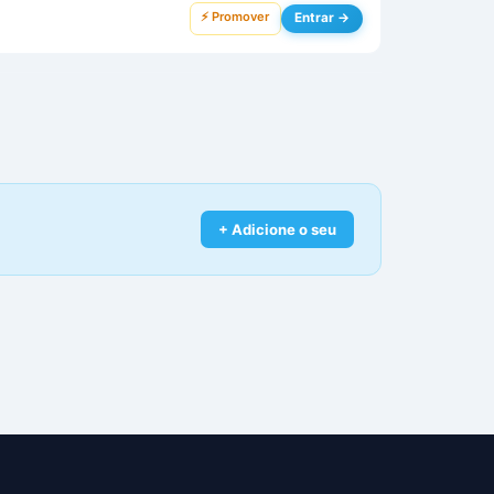
⚡ Promover
Entrar →
+ Adicione o seu