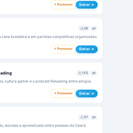
⚡ Promover
Entrar →
26
pt
a cena brasileira e em partidas competitivas organizadas.
⚡ Promover
Entrar →
oading
153
pt
, cultura gamer e o podcast Reloading entre amigos.
⚡ Promover
Entrar →
37
pt
o, dúvidas e aprendizado entre pessoas do Ceará.