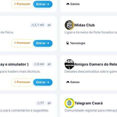
⚡ Promover
Entrar →
🎮
Games
Midas Club
2,1 mil
pt
de física.
Ligas e torneios de Dota focados n
⚡ Promover
Entrar →
💻
Tecnologia
lay e simulador )
Amigos Gamers do Rel
3 mil
pt
para traders mais técnicos.
Debates descontraídos sobre games
⚡ Promover
Entrar →
🎮
Games
Telegram Ceará
77
pt
ço para comentários e sugestões
Comunidade regional para interaçã