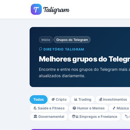
Início
Grupos do Telegram
›
DIRETÓRIO TALIGRAM
Melhores grupos do Teleg
Encontre e entre nos grupos do Telegram mais a
atualizados diariamente.
Todos
🪙
Cripto
📊
Trading
💰
Investimentos
💪
Saúde e Fitness
😂
Humor e Memes
🎵
Música
🏛️
Governamental
🧑‍💻
Empregos e Freelance
🏷️