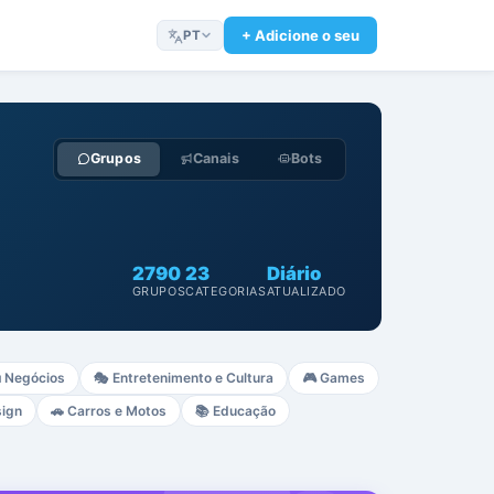
+ Adicione o seu
PT
Grupos
Canais
Bots
2790
23
Diário
GRUPOS
CATEGORIAS
ATUALIZADO

Negócios
🎭
Entretenimento e Cultura
🎮
Games
sign
🚗
Carros e Motos
📚
Educação