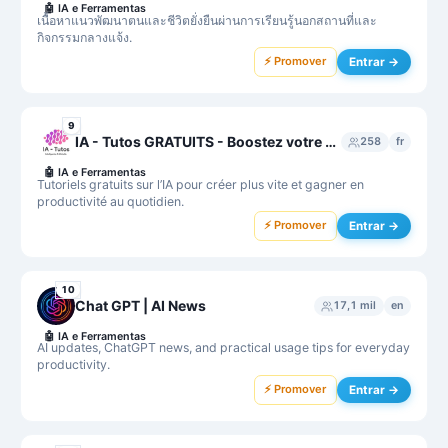
🤖
IA e Ferramentas
เนื้อหาแนวพัฒนาตนและชีวิตยั่งยืนผ่านการเรียนรู้นอกสถานที่และ
กิจกรรมกลางแจ้ง.
⚡ Promover
Entrar →
9
IA - Tutos GRATUITS - Boostez votre créativité grâce à l'IA (Intelligence Artificielle) 🤖📈
258
fr
🤖
IA e Ferramentas
Tutoriels gratuits sur l’IA pour créer plus vite et gagner en
productivité au quotidien.
⚡ Promover
Entrar →
10
Chat GPT | AI News
17,1 mil
en
🤖
IA e Ferramentas
AI updates, ChatGPT news, and practical usage tips for everyday
productivity.
⚡ Promover
Entrar →