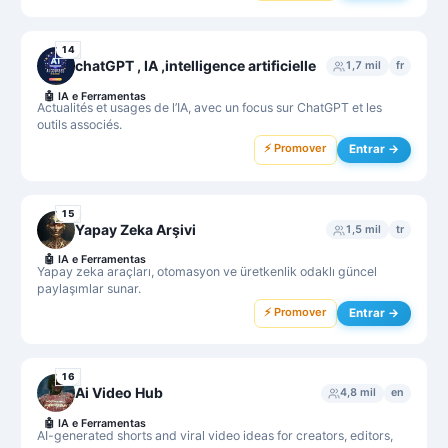
14
chatGPT , IA ,intelligence artificielle
1,7 mil
fr
🤖
IA e Ferramentas
Actualités et usages de l’IA, avec un focus sur ChatGPT et les
outils associés.
⚡ Promover
Entrar →
15
Yapay Zeka Arşivi
1,5 mil
tr
🤖
IA e Ferramentas
Yapay zeka araçları, otomasyon ve üretkenlik odaklı güncel
paylaşımlar sunar.
⚡ Promover
Entrar →
16
Ai Video Hub
4,8 mil
en
🤖
IA e Ferramentas
AI-generated shorts and viral video ideas for creators, editors,