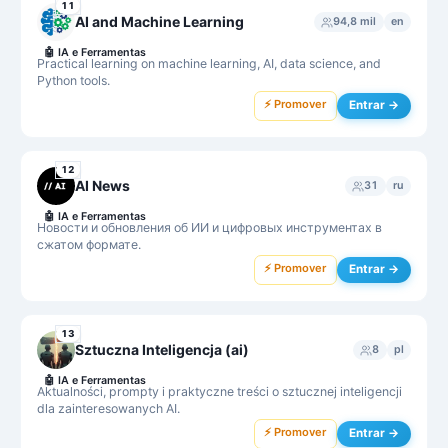
11
AI and Machine Learning
94,8 mil
en
🤖
IA e Ferramentas
Practical learning on machine learning, AI, data science, and
Python tools.
⚡ Promover
Entrar →
12
AI News
31
ru
🤖
IA e Ferramentas
Новости и обновления об ИИ и цифровых инструментах в
сжатом формате.
⚡ Promover
Entrar →
13
Sztuczna Inteligencja (ai)
8
pl
🤖
IA e Ferramentas
Aktualności, prompty i praktyczne treści o sztucznej inteligencji
dla zainteresowanych AI.
⚡ Promover
Entrar →