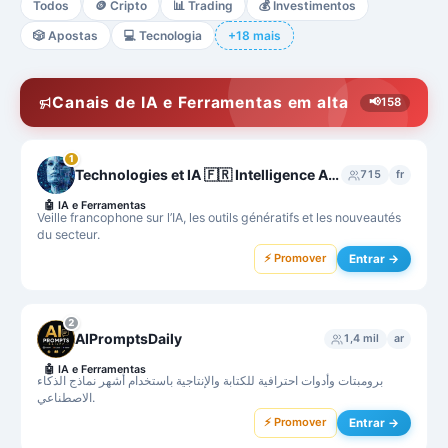
Todos
🪙
Cripto
📊
Trading
💰
Investimentos
🎲
Apostas
💻
Tecnologia
+18 mais
Canais de IA e Ferramentas em alta
📢
158
1
Technologies et IA 🇫🇷 Intelligence Artificielle France - ChatGPT - MidJourney - Bard
715
fr
🤖
IA e Ferramentas
Veille francophone sur l’IA, les outils génératifs et les nouveautés
du secteur.
⚡ Promover
Entrar →
2
AIPromptsDaily
1,4 mil
ar
🤖
IA e Ferramentas
برومبتات وأدوات احترافية للكتابة والإنتاجية باستخدام أشهر نماذج الذكاء
الاصطناعي.
⚡ Promover
Entrar →