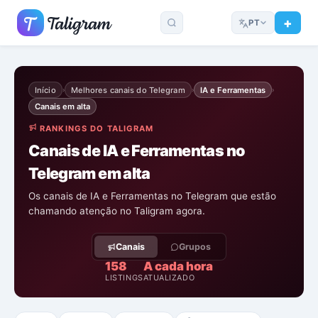
PT
Início
Melhores canais do Telegram
IA e Ferramentas
›
›
›
Canais em alta
RANKINGS DO TALIGRAM
Canais de IA e Ferramentas no
Telegram em alta
Os canais de IA e Ferramentas no Telegram que estão
chamando atenção no Taligram agora.
Canais
Grupos
158
A cada hora
LISTINGS
ATUALIZADO