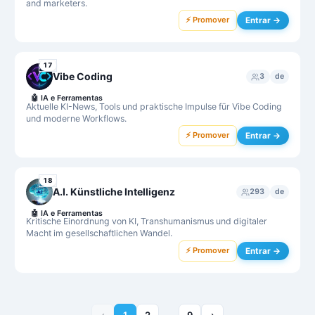
and marketers.
⚡ Promover
Entrar →
17
Vibe Coding
3
de
🤖
IA e Ferramentas
Aktuelle KI-News, Tools und praktische Impulse für Vibe Coding
und moderne Workflows.
⚡ Promover
Entrar →
18
A.I. Künstliche Intelligenz
293
de
🤖
IA e Ferramentas
Kritische Einordnung von KI, Transhumanismus und digitaler
Macht im gesellschaftlichen Wandel.
⚡ Promover
Entrar →
‹
1
2
9
›