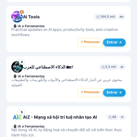
3
AI Tools
164,5 mil
en
🤖
IA e Ferramentas
Practical updates on AI apps, productivity tools, and creative
workflows.
⚡ Promover
Entrar →
4
الذكاء الاصطناعي للعرب 🏡⚡️
3,3 mil
ar
🤖
IA e Ferramentas
محتوى عربي عن أخبار الذكاء الاصطناعي والأدوات والكورسات والتطبيقات
العملية.
⚡ Promover
Entrar →
5
AiZ - Mạng xã hội trí tuệ nhân tạo AI
48
vi
🤖
IA e Ferramentas
Nội dung về AI, tự động hoá và chuyển đổi số với kiến thức thực
hành hữu ích.