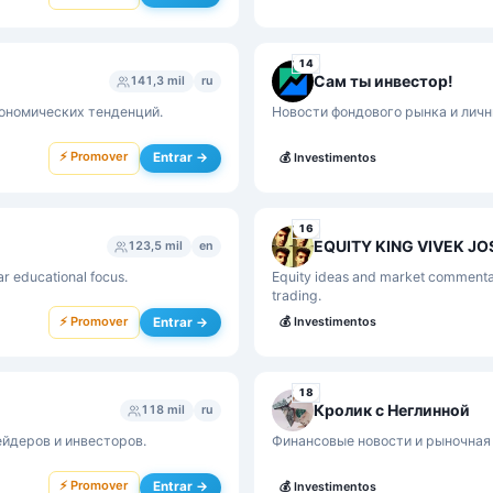
14
Сам ты инвестор!
141,3 mil
ru
кономических тенденций.
Новости фондового рынка и личны
⚡ Promover
Entrar →
💰
Investimentos
16
EQUITY KING VIVEK JO
123,5 mil
en
ar educational focus.
Equity ideas and market commentar
trading.
⚡ Promover
Entrar →
💰
Investimentos
18
Кролик с Неглинной
118 mil
ru
йдеров и инвесторов.
Финансовые новости и рыночная 
⚡ Promover
Entrar →
💰
Investimentos