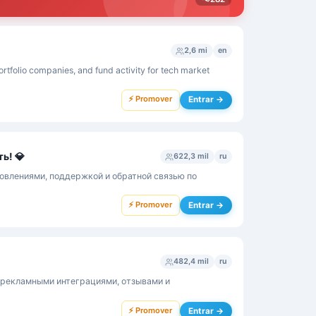
2,6 mi
en
rtfolio companies, and fund activity for tech market
⚡ Promover
Entrar →
ь! 💎
622,3 mil
ru
новлениями, поддержкой и обратной связью по
⚡ Promover
Entrar →
482,4 mil
ru
 рекламными интеграциями, отзывами и
⚡ Promover
Entrar →