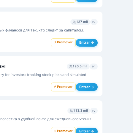
127 mil
ru
х финансов для тех, кто следит за капиталом.
⚡ Promover
Entrar →
SHI
120,5 mil
en
y for investors tracking stock picks and simulated
⚡ Promover
Entrar →
113,3 mil
ru
повестка в удобной ленте для ежедневного чтения.
⚡ Promover
Entrar →