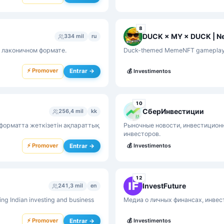
8
DUCK × MY × DUCK | N
334 mil
ru
 лаконичном формате.
Duck-themed MemeNFT gameplay wi
⚡ Promover
Entrar →
💰
Investimentos
10
СберИнвестиции
256,4 mil
kk
форматта жеткізетін ақпараттық
Рыночные новости, инвестицион
инвесторов.
⚡ Promover
Entrar →
💰
Investimentos
12
InvestFuture
241,3 mil
en
ing Indian investing and business
Медиа о личных финансах, инвес
⚡ Promover
Entrar →
💰
Investimentos