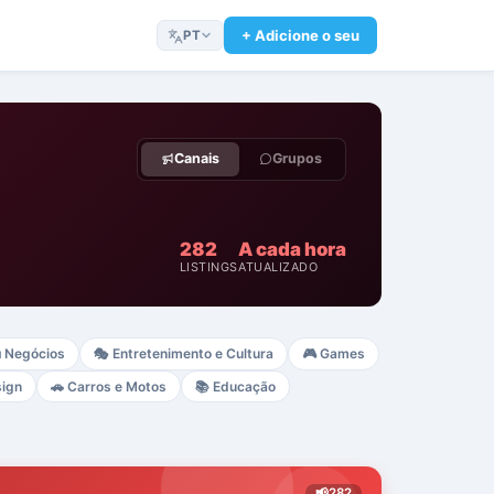
+ Adicione o seu
PT
Canais
Grupos
282
A cada hora
LISTINGS
ATUALIZADO

Negócios
🎭
Entretenimento e Cultura
🎮
Games
sign
🚗
Carros e Motos
📚
Educação
📢
282