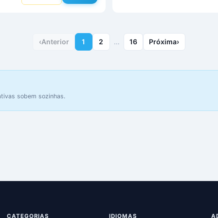
‹
Anterior
1
2
…
16
Próxima
›
ativas sobem sozinhas.
CATEGORIAS
IDIOMAS
A