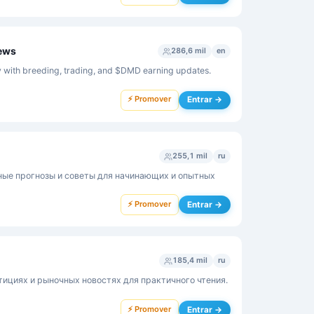
ews
286,6 mil
en
th breeding, trading, and $DMD earning updates.
⚡ Promover
Entrar →
255,1 mil
ru
ные прогнозы и советы для начинающих и опытных
⚡ Promover
Entrar →
185,4 mil
ru
тициях и рыночных новостях для практичного чтения.
⚡ Promover
Entrar →