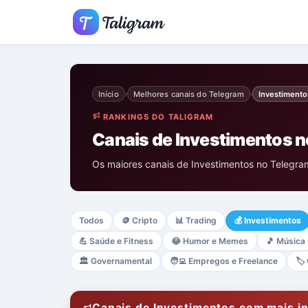
Início
Melhores canais do Telegram
Investimento
›
›
RANKINGS DO TALIGRAM
Canais de Investimentos n
Os maiores canais de Investimentos no Telegram
Todos
🪙
Cripto
📊
Trading
💰
Investimentos
💪
Saúde e Fitness
😂
Humor e Memes
🎵
Música
🏛️
Governamental
🧑‍💻
Empregos e Freelance
🏷️
Canais de Investimentos com mais in