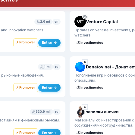
2
Venture Capital
2,6 mi
en
, and innovation watchers.
Updates on venture investments, po
watchers.
⚡ Promover
Entrar →
💰
Investimentos
4
Donatov.net - Донат ест
1 mi
ru
е рыночные наблюдения.
Пополнение игр и сервисов с об
операциям.
⚡ Promover
Entrar →
💰
Investimentos
6
записки анечки
530,9 mil
ru
вестициям и финансовым рынкам.
Материалы об инвестировании с
обсуждениями сотрудничества.
⚡ Promover
Entrar →
💰
Investimentos