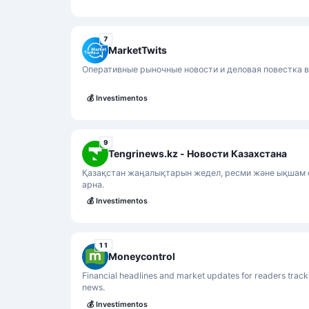
7
MarketTwits
Оперативные рыночные новости и деловая повестка в
💰
Investimentos
9
Tengrinews.kz - Новости Казахстана
Қазақстан жаңалықтарын жедел, ресми және ықшам 
арна.
💰
Investimentos
11
Moneycontrol
Financial headlines and market updates for readers track
news.
💰
Investimentos