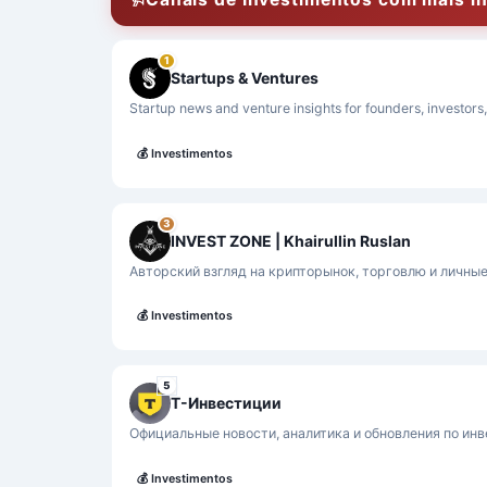
1
Startups & Ventures
Startup news and venture insights for founders, investors
💰
Investimentos
3
INVEST ZONE | Khairullin Ruslan
Авторский взгляд на крипторынок, торговлю и личны
💰
Investimentos
5
Т-Инвестиции
Официальные новости, аналитика и обновления по ин
💰
Investimentos