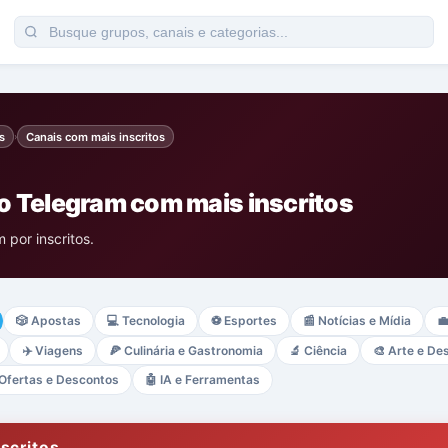
s
Canais com mais inscritos
›
o Telegram com mais inscritos
 por inscritos.
🎲
Apostas
💻
Tecnologia
⚽
Esportes
📰
Notícias e Mídia

✈️
Viagens
🍕
Culinária e Gastronomia
🔬
Ciência
🎨
Arte e De
Ofertas e Descontos
🤖
IA e Ferramentas
scritos