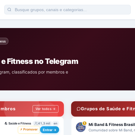
ness
e Fitness no Telegram
gram, classificados por membros e
embros
Grupos de Saúde e Fit
Ver todos →
💪
Saúde e Fitness
41,3 mil
en
1
Mi Band & Fitness Brasi
⚡ Promover
Entrar →
Comunidad sobre Mi Band, re