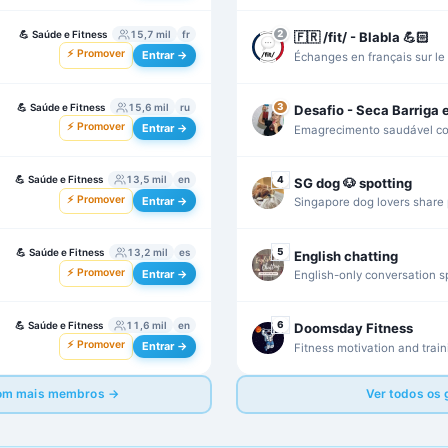
pulseras deportivas con sop
💪
Saúde e Fitness
15,7 mil
fr
2
🇫🇷 /fit/ - Blabla 💪🏻
⚡ Promover
Entrar →
Échanges en français sur le f
nutrition dans un cadre conv
💪
Saúde e Fitness
15,6 mil
ru
3
Desafio - Seca Barriga 
⚡ Promover
Entrar →
Emagrecimento saudável com
práticas e apoio para mante
💪
Saúde e Fitness
13,5 mil
en
4
SG dog 🐶 spotting
⚡ Promover
Entrar →
Singapore dog lovers share 
friendly pet discussions.
💪
Saúde e Fitness
13,2 mil
es
5
English chatting
⚡ Promover
Entrar →
English-only conversation s
and clear anti-spam rules.
💪
Saúde e Fitness
11,6 mil
en
6
Doomsday Fitness
⚡ Promover
Entrar →
Fitness motivation and train
focused on long-term readi
 com mais membros →
Ver todos os 