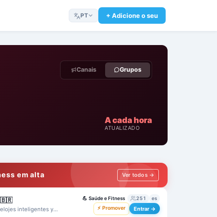
+ Adicione o seu
PT
Canais
Grupos
A cada hora
ATUALIZADO
ness em alta
Ver todos →
💪
Saúde e Fitness
251
es
l🇧🇷
⚡ Promover
Entrar →
lojes inteligentes y