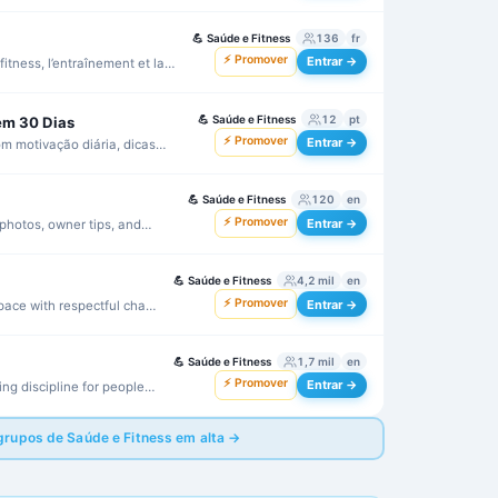
orte y consejos prácticos.
💪
Saúde e Fitness
136
fr
⚡ Promover
Entrar →
itness, l’entraînement et la
ivial.
💪
Saúde e Fitness
12
pt
em 30 Dias
⚡ Promover
Entrar →
 motivação diária, dicas
r a constância.
💪
Saúde e Fitness
120
en
⚡ Promover
Entrar →
photos, owner tips, and
💪
Saúde e Fitness
4,2 mil
en
⚡ Promover
Entrar →
pace with respectful chat
💪
Saúde e Fitness
1,7 mil
en
⚡ Promover
Entrar →
ing discipline for people
ness.
grupos de Saúde e Fitness em alta →