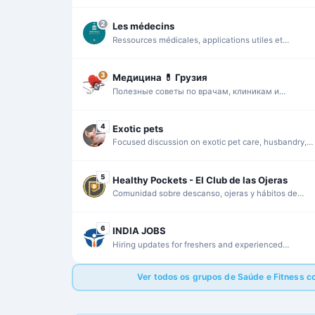
conversation and clear rules.
2
Les médecins
Ressources médicales, applications utiles et
partages de livres PDF pour un public spécialisé.
3
Медицина 💊 Грузия
Полезные советы по врачам, клиникам и
медпомощи в Грузии.
4
Exotic pets
Focused discussion on exotic pet care, husbandry,
and responsible ownership.
5
Healthy Pockets - El Club de las Ojeras
Comunidad sobre descanso, ojeras y hábitos de
bienestar con conversaciones prácticas.
6
INDIA JOBS
Hiring updates for freshers and experienced
candidates across off-campus openings and walk-in
drives.
Ver todos os grupos de Saúde e Fitness