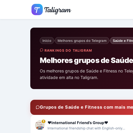
Início
Melhores grupos do Telegram
Saúde e Fit
›
›
RANKINGS DO TALIGRAM
Melhores grupos de Saúde 
Os melhores grupos de Saúde e Fitness no Tele
atividade em alta no Taligram.
Grupos de Saúde e Fitness com mais m
1
❤️International Friend’s Group❤️
International friendship chat with English-only