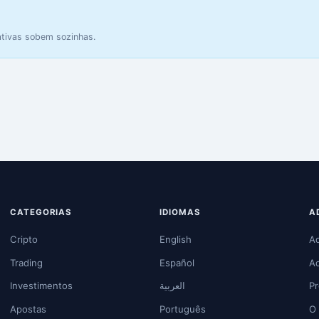
ativas sobem sozinhas.
CATEGORIAS
IDIOMAS
A
Cripto
English
Ad
Trading
Español
Ad
Investimentos
العربية
Pr
Apostas
Português
O 