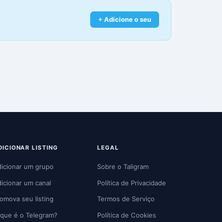
+ Adicione o seu
DICIONAR LISTING
LEGAL
icionar um grupo
Sobre o Taligram
icionar um canal
Política de Privacidade
omova seu listing
Termos de Serviço
que é o Telegram?
Política de Cookies