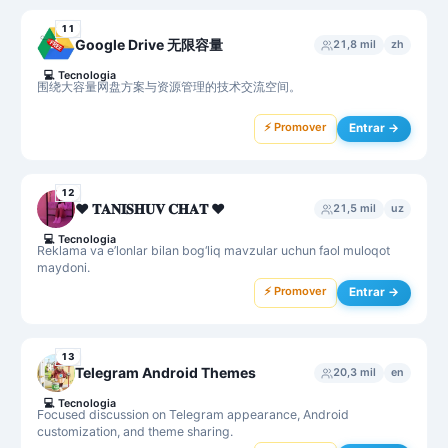
11
Google Drive 无限容量
21,8 mil
zh
💻
Tecnologia
围绕大容量网盘方案与资源管理的技术交流空间。
⚡ Promover
Entrar →
12
♥️ 𝐓𝐀𝐍𝐈𝐒𝐇𝐔𝐕 𝐂𝐇𝐀𝐓 ♥️
21,5 mil
uz
💻
Tecnologia
Reklama va e’lonlar bilan bog‘liq mavzular uchun faol muloqot
maydoni.
⚡ Promover
Entrar →
13
Telegram Android Themes
20,3 mil
en
💻
Tecnologia
Focused discussion on Telegram appearance, Android
customization, and theme sharing.