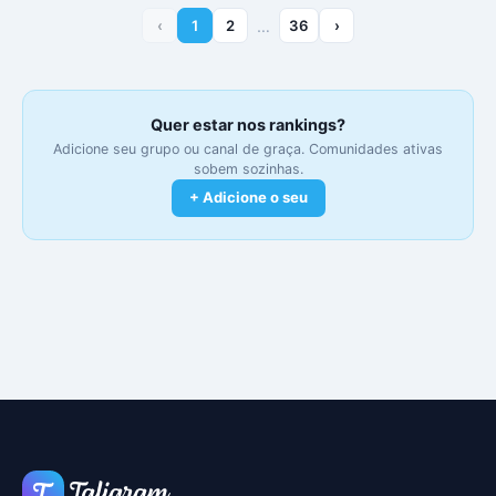
‹
1
2
…
36
›
Quer estar nos rankings?
Adicione seu grupo ou canal de graça. Comunidades ativas
sobem sozinhas.
+ Adicione o seu