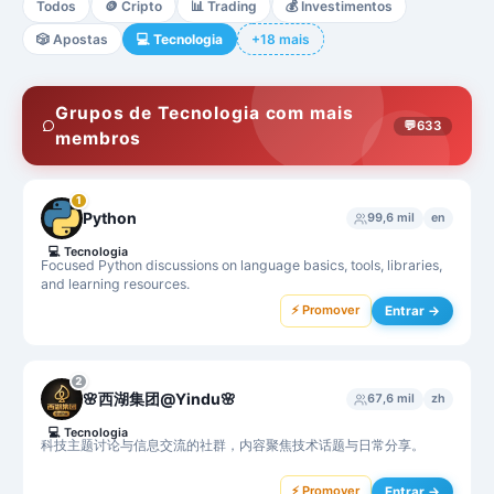
Todos
🪙
Cripto
📊
Trading
💰
Investimentos
🎲
Apostas
💻
Tecnologia
+18 mais
Grupos de Tecnologia com mais
💬
633
membros
1
Python
99,6 mil
en
💻
Tecnologia
Focused Python discussions on language basics, tools, libraries,
and learning resources.
⚡ Promover
Entrar →
2
🌸西湖集团@Yindu🌸
67,6 mil
zh
💻
Tecnologia
科技主题讨论与信息交流的社群，内容聚焦技术话题与日常分享。
⚡ Promover
Entrar →