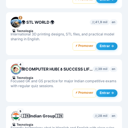
3
🌍 STL WORLD 🌍
41,9 mil
en
💻
Tecnologia
International 3D printing designs, STL files, and practical model
sharing in English.
⚡ Promover
Entrar →
4
🌺COMPUTER HUB(🌷SUCCESS LIFE) GK, GS , Agniveer NAA,Science, MPPSC, UPSC,SSC MTS,CHSL,SI,UPSSC GK,ARMY, ALL GK
39 mil
en
💻
Tecnologia
Focused GK and GS practice for major Indian competitive exams
with regular quiz sessions.
⚡ Promover
Entrar →
5
🇮🇳Indian Group🇮🇳
28 mil
en
💻
Tecnologia
Friendly technology chat in Hinglish and English with clear rules