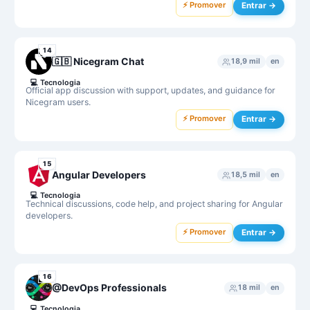
⚡ Promover
Entrar →
14
🇬🇧 Nicegram Chat
18,9 mil
en
💻
Tecnologia
Official app discussion with support, updates, and guidance for
Nicegram users.
⚡ Promover
Entrar →
15
Angular Developers
18,5 mil
en
💻
Tecnologia
Technical discussions, code help, and project sharing for Angular
developers.
⚡ Promover
Entrar →
16
@DevOps Professionals
18 mil
en
💻
Tecnologia