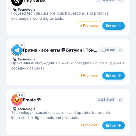
Tiny Verse
24,4 mil
en
💻
Tecnologia
Focused tech discussions, quick questions, and practical
exchange around digital tools.
⚡ Promover
Entrar →
9
Грузия - все чаты 💬 Батуми | Тбилиси | Кутаиси
24 mil
ru
💻
Tecnologia
Практичные обсуждения о жизни, поездках и быте в Грузии и
соседних странах.
⚡ Promover
Entrar →
10
Pmate 🌹
23,9 mil
en
💻
Tecnologia
Technology-focused discussions and updates for people
interested in digital tools and products.
⚡ Promover
Entrar →