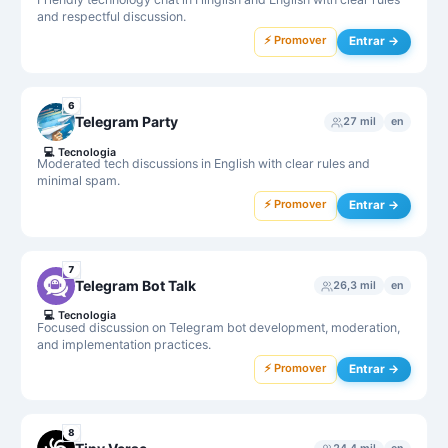
and respectful discussion.
⚡ Promover
Entrar →
6
Telegram Party
27 mil
en
💻
Tecnologia
Moderated tech discussions in English with clear rules and
minimal spam.
⚡ Promover
Entrar →
7
Telegram Bot Talk
26,3 mil
en
💻
Tecnologia
Focused discussion on Telegram bot development, moderation,
and implementation practices.
⚡ Promover
Entrar →
8