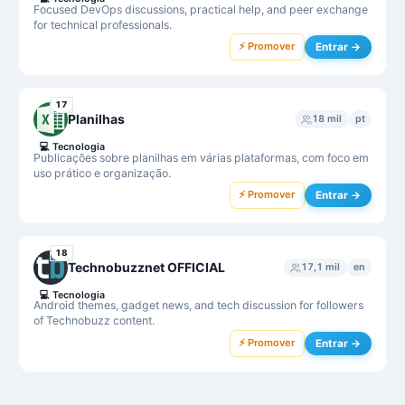
Focused DevOps discussions, practical help, and peer exchange
for technical professionals.
⚡ Promover
Entrar →
17
Planilhas
18 mil
pt
💻
Tecnologia
Publicações sobre planilhas em várias plataformas, com foco em
uso prático e organização.
⚡ Promover
Entrar →
18
Technobuzznet OFFICIAL
17,1 mil
en
💻
Tecnologia
Android themes, gadget news, and tech discussion for followers
of Technobuzz content.
⚡ Promover
Entrar →