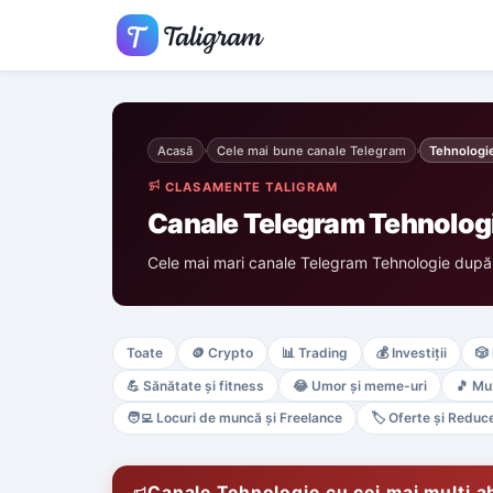
Acasă
Cele mai bune canale Telegram
Tehnologi
›
›
CLASAMENTE TALIGRAM
Canale Telegram Tehnologie
Cele mai mari canale Telegram Tehnologie după
Toate
🪙
Crypto
📊
Trading
💰
Investiții
🎲
💪
Sănătate și fitness
😂
Umor și meme-uri
🎵
Mu
🧑‍💻
Locuri de muncă și Freelance
🏷️
Oferte și Reduce
Canale Tehnologie cu cei mai mulți a