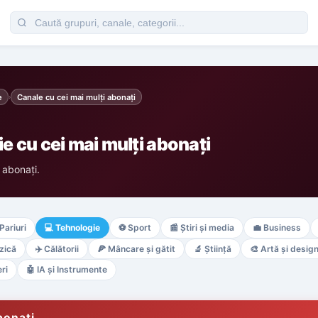
e
Canale cu cei mai mulți abonați
›
 cu cei mai mulți abonați
 abonați.
Pariuri
💻
Tehnologie
⚽
Sport
📰
Știri și media
💼
Business
zică
✈️
Călătorii
🍕
Mâncare și gătit
🔬
Știință
🎨
Artă și desig
ri
🤖
IA și Instrumente
bonați