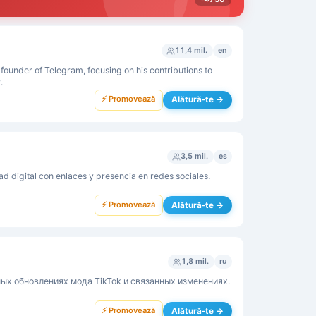
11,4 mil.
en
founder of Telegram, focusing on his contributions to
.
⚡ Promovează
Alătură-te →
3,5 mil.
es
d digital con enlaces y presencia en redes sociales.
⚡ Promovează
Alătură-te →
1,8 mil.
ru
ых обновлениях мода TikTok и связанных изменениях.
⚡ Promovează
Alătură-te →