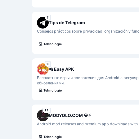
7
Tips de Telegram
Consejos prácticos sobre privacidad, organización y func
💻
Tehnologie
9
📲 Easy APK
Бесплатные игры и приложения для Android с регуля
обновлениями.
💻
Tehnologie
11
MODYOLO.COM 💎⚡
Android mod releases and premium app downloads with 
💻
Tehnologie