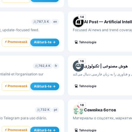
14
AI Post — Artificial Inte
787,5 K
en
, update-focused feed.
Focused AI news and trend coverage
⚡ Promovează
Alătură-te →
💻
Tehnologie
16
هوش مصنوعی | تکنولوژی
762,4 K
fr
ialité et l’organisation sur
⚡ Promovează
Alătură-te →
💻
Tehnologie
18
Семейка ботов
732 K
pt
do Telegram para uso diário.
Материалы о соцсетях, маркетин
⚡ Promovează
Alătură-te →
💻
Tehnologie