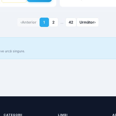
‹
Anterior
1
2
…
42
Următor
›
ive urcă singure.
CATEGORII
LIMBI
A