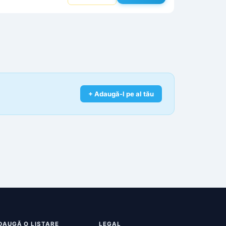
+ Adaugă-l pe al tău
DAUGĂ O LISTARE
LEGAL