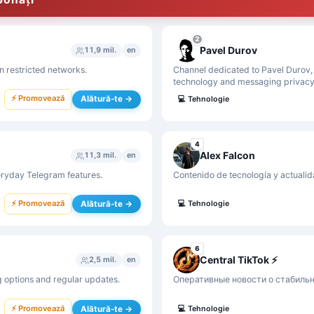
2
Pavel Durov
11,9 mil.
en
n restricted networks.
Channel dedicated to Pavel Durov, 
technology and messaging privacy
⚡ Promovează
Alătură-te →
💻
Tehnologie
4
Alex Falcon
11,3 mil.
en
eryday Telegram features.
Contenido de tecnología y actualida
⚡ Promovează
Alătură-te →
💻
Tehnologie
6
Central TikTok ⚡️
2,5 mil.
en
g options and regular updates.
Оперативные новости о стабильн
⚡ Promovează
Alătură-te →
💻
Tehnologie