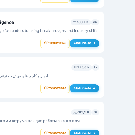
lligence
780,1 K
en
 for readers tracking breakthroughs and industry shifts.
⚡ Promovează
Alătură-te →
755,6 K
fa
اخبار و کاربردهای هوش مصنوعی و فناوری را به زبان فارسی دنبال می‌کند.
⚡ Promovează
Alătură-te →
702,9 K
ru
ге и инструментах для работы с контентом.
⚡ Promovează
Alătură-te →