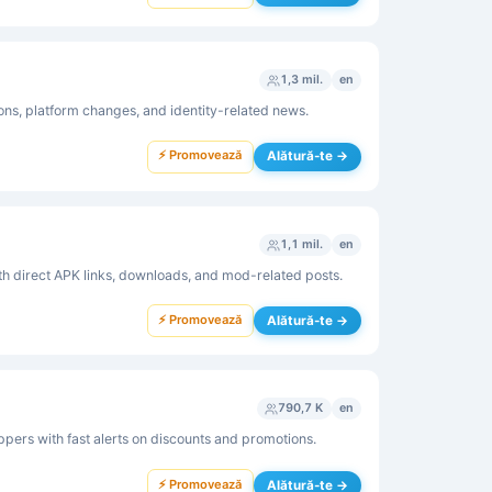
1,3 mil.
en
ons, platform changes, and identity-related news.
⚡ Promovează
Alătură-te →
1,1 mil.
en
 direct APK links, downloads, and mod-related posts.
⚡ Promovează
Alătură-te →
790,7 K
en
oppers with fast alerts on discounts and promotions.
⚡ Promovează
Alătură-te →