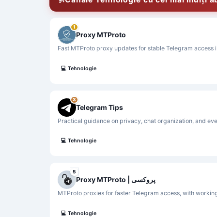
1
Proxy MTProto
Fast MTProto proxy updates for stable Telegram access i
💻
Tehnologie
3
Telegram Tips
Practical guidance on privacy, chat organization, and ev
💻
Tehnologie
5
Proxy MTProto | پروکسی
MTProto proxies for faster Telegram access, with workin
💻
Tehnologie