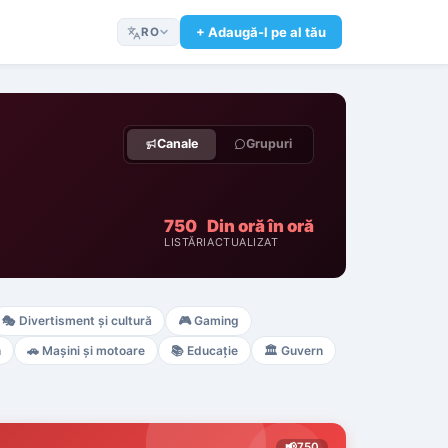
+ Adaugă-l pe al tău
RO
Canale
Grupuri
750
Din oră în oră
LISTĂRI
ACTUALIZAT
🎭
Divertisment și cultură
🎮
Gaming
n
🚗
Mașini și motoare
📚
Educație
🏛️
Guvern
📢
750