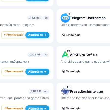
8
Telegram Usernames
1,6 mil.
es
iones útiles de Telegram.
Official updates on username aucti
⚡ Promovează
Alătură-te →
💻
Tehnologie
10
APKPure_Official
1,2 mil.
ru
рными подборками и
Android app and game updates with
⚡ Promovează
Alătură-te →
💻
Tehnologie
12
Prasadtechintelugu
821 K
en
frequent updates and game extras.
Offers and loot deals for Indian sh
⚡ Promovează
Alătură-te →
💻
Tehnologie