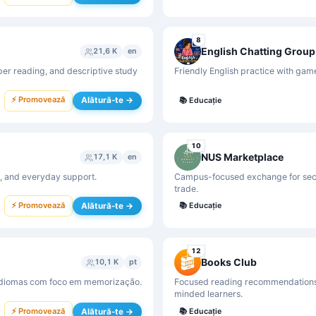
8
English Chatting Group 
21,6 K
en
er reading, and descriptive study
Friendly English practice with gam
⚡ Promovează
Alătură-te →
📚
Educație
10
NUS Marketplace
17,1 K
en
, and everyday support.
Campus-focused exchange for seco
trade.
⚡ Promovează
Alătură-te →
📚
Educație
12
Books Club
10,1 K
pt
 idiomas com foco em memorização.
Focused reading recommendations, 
minded learners.
⚡ Promovează
Alătură-te →
📚
Educație