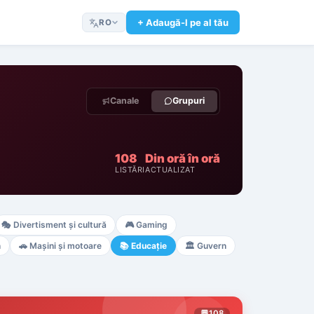
+ Adaugă-l pe al tău
RO
Canale
Grupuri
108
Din oră în oră
LISTĂRI
ACTUALIZAT
🎭
Divertisment și cultură
🎮
Gaming
n
🚗
Mașini și motoare
📚
Educație
🏛️
Guvern
💬
108