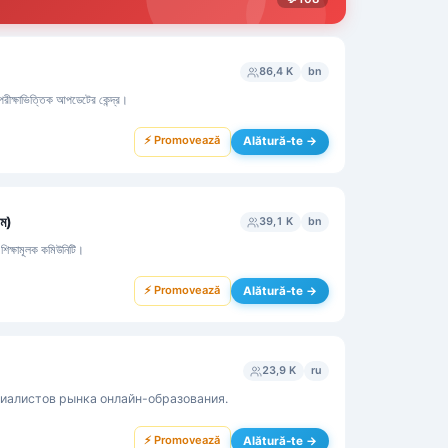
86,4 K
bn
 পরীক্ষাভিত্তিক আপডেটের কেন্দ্র।
⚡ Promovează
Alătură-te →
ম)
39,1 K
bn
 শিক্ষামূলক কমিউনিটি।
⚡ Promovează
Alătură-te →
23,9 K
ru
циалистов рынка онлайн-образования.
⚡ Promovează
Alătură-te →