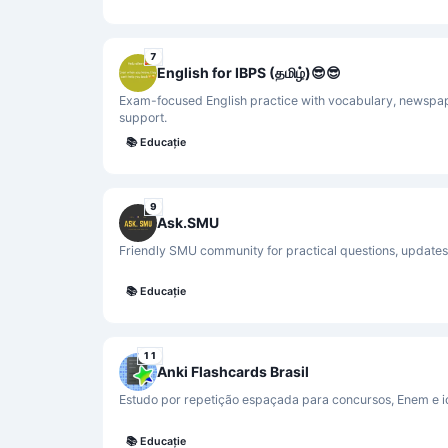
7
English for IBPS (தமிழ்)😎😎
Exam-focused English practice with vocabulary, newspap
support.
📚
Educație
9
Ask.SMU
Friendly SMU community for practical questions, updates
📚
Educație
11
Anki Flashcards Brasil
Estudo por repetição espaçada para concursos, Enem e
📚
Educație