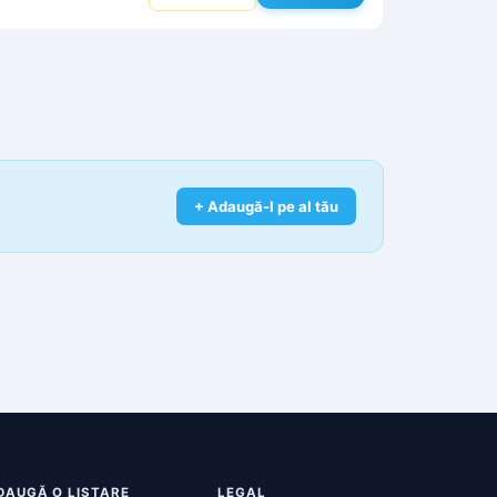
+ Adaugă-l pe al tău
DAUGĂ O LISTARE
LEGAL