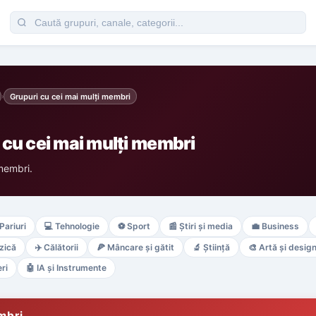
Grupuri cu cei mai mulți membri
›
cu cei mai mulți membri
membri.
Pariuri
💻
Tehnologie
⚽
Sport
📰
Știri și media
💼
Business
zică
✈️
Călătorii
🍕
Mâncare și gătit
🔬
Știință
🎨
Artă și desig
ri
🤖
IA și Instrumente
mbri