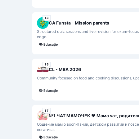
13
CA Funsta - Mission parents
Structured quiz sessions and live revision for exam-focus
edge.
📚
Educație
15
CL - MBA 2026
Community focused on food and cooking discussions, upda
📚
Educație
17
Общение мам о воспитании, детском развитии и повс
негатива.
📚
Educație