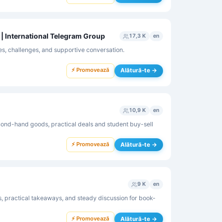
| International Telegram Group
17,3 K
en
es, challenges, and supportive conversation.
⚡ Promovează
Alătură-te →
10,9 K
en
nd-hand goods, practical deals and student buy-sell
⚡ Promovează
Alătură-te →
9 K
en
practical takeaways, and steady discussion for book-
⚡ Promovează
Alătură-te →