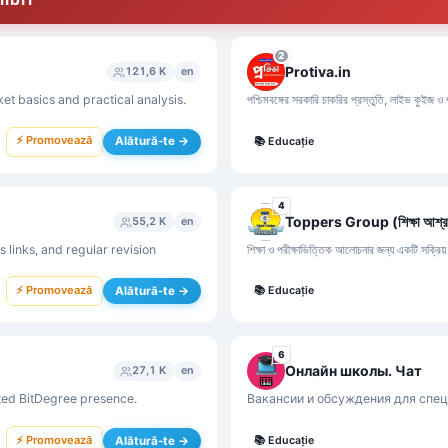
2
Protiva.in
121,6 K
en
et basics and practical analysis.
পশ্চিমবঙ্গের সরকারি চাকরির প্রস্তুতি, লাইভ কুইজ ও
⚡ Promovează
Alătură-te →
📚
Educație
4
Toppers Group (শিক্ষা আশ্র
55,2 K
en
 links, and regular revision
শিক্ষা ও পরীক্ষাভিত্তিক আলোচনার জন্য একটি সক্রিয়
⚡ Promovează
Alătură-te →
📚
Educație
6
Онлайн школы. Чат
27,1 K
en
sted BitDegree presence.
Вакансии и обсуждения для спе
⚡ Promovează
Alătură-te →
📚
Educație