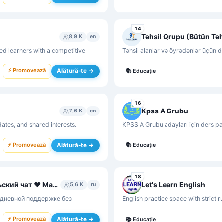
14
Təhsil Qrupu (Bütün Təh
8,9 K
en
ed learners with a competitive
Təhsil alanlar və öyrədənlər üçün d
⚡ Promovează
Alătură-te →
📚
Educație
16
Kpss A Grubu
7,6 K
en
tes, and shared interests.
KPSS A Grubu adayları için ders pa
⚡ Promovează
Alătură-te →
📚
Educație
18
№1 ЧАТ МАМОЧЕК ♥️ Мама чат, родительский чат ♥️ Материнство, воспитание и развитие ребенка ♥️
Let's Learn English
5,6 K
ru
едневной поддержке без
English practice space with strict r
⚡ Promovează
Alătură-te →
📚
Educație