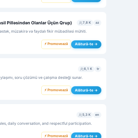
sil Pilləsindən Olanlar Üçün Qrup)
7,8 K
az
əstək, müzakirə və faydalı fikir mübadiləsi mühiti.
⚡ Promovează
Alătură-te →
6,1 K
tr
ylaşımı, soru çözümü ve çalışma desteği sunar.
⚡ Promovează
Alătură-te →
5,3 K
en
ules, daily conversation, and respectful participation.
⚡ Promovează
Alătură-te →