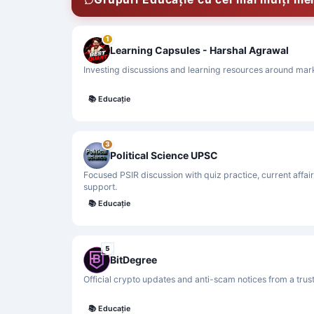
1
Learning Capsules - Harshal Agrawal
Investing discussions and learning resources around mark
📚
Educație
3
Political Science UPSC
Focused PSIR discussion with quiz practice, current affairs
support.
📚
Educație
5
BitDegree
Official crypto updates and anti-scam notices from a tru
📚
Educație