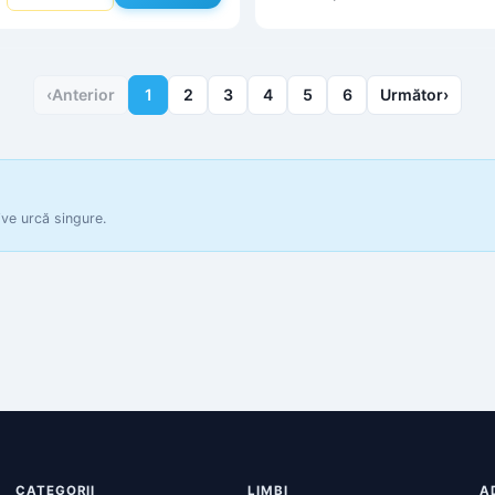
‹
Anterior
1
2
3
4
5
6
Următor
›
ive urcă singure.
CATEGORII
LIMBI
A