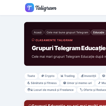
Acasă
Cele mai bune grupuri Telegram
Educație
›
›
CLASAMENTE TALIGRAM
Grupuri Telegram Educație 
Cele mai mari grupuri Telegram Educație după 
Toate
🪙
Crypto
📊
Trading
💰
Investiții
🎲
💪
Sănătate și fitness
😂
Umor și meme-uri
🎵
Mu
🧑‍💻
Locuri de muncă și Freelance
🏷️
Oferte și Reduce
Grupuri Educație cu cei mai mulți me