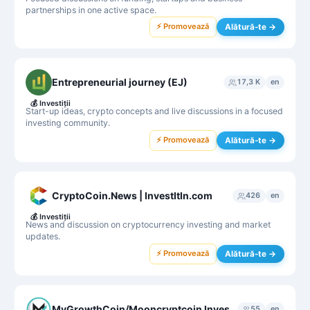
partnerships in one active space.
⚡ Promovează
Alătură-te →
Entrepreneurial journey (EJ)
17,3 K
en
💰
Investiții
Start-up ideas, crypto concepts and live discussions in a focused
investing community.
⚡ Promovează
Alătură-te →
CryptoCoin.News | InvestItIn.com
426
en
💰
Investiții
News and discussion on cryptocurrency investing and market
updates.
⚡ Promovează
Alătură-te →
MyGrowthCoin/Mooncryptcoin Investors
55
en