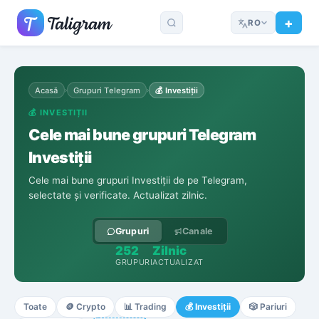
RO
Acasă
Grupuri Telegram
💰
Investiții
›
›
💰
INVESTIȚII
Cele mai bune grupuri Telegram
Investiții
Cele mai bune grupuri Investiții de pe Telegram,
selectate și verificate. Actualizat zilnic.
Grupuri
Canale
252
Zilnic
GRUPURI
ACTUALIZAT
Toate
🪙
Crypto
📊
Trading
💰
Investiții
🎲
Pariuri