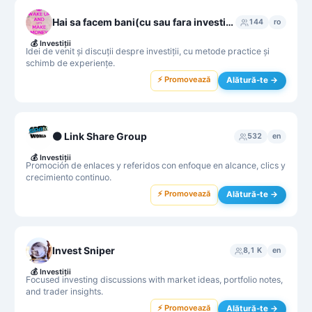
Hai sa facem bani(cu sau fara investiții)
144
ro
💰
Investiții
Idei de venit și discuții despre investiții, cu metode practice și
schimb de experiențe.
⚡ Promovează
Alătură-te →
⚫ Link Share Group
532
en
💰
Investiții
Promoción de enlaces y referidos con enfoque en alcance, clics y
crecimiento continuo.
⚡ Promovează
Alătură-te →
Invest Sniper
8,1 K
en
💰
Investiții
Focused investing discussions with market ideas, portfolio notes,
and trader insights.
⚡ Promovează
Alătură-te →