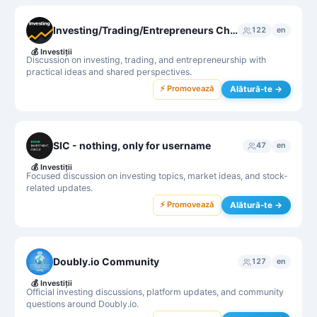
Investing/Trading/Entrepreneurs Chat
122
en
💰
Investiții
Discussion on investing, trading, and entrepreneurship with
practical ideas and shared perspectives.
⚡ Promovează
Alătură-te →
SIC - nothing, only for username
47
en
💰
Investiții
Focused discussion on investing topics, market ideas, and stock-
related updates.
⚡ Promovează
Alătură-te →
Doubly.io Community
127
en
💰
Investiții
Official investing discussions, platform updates, and community
questions around Doubly.io.