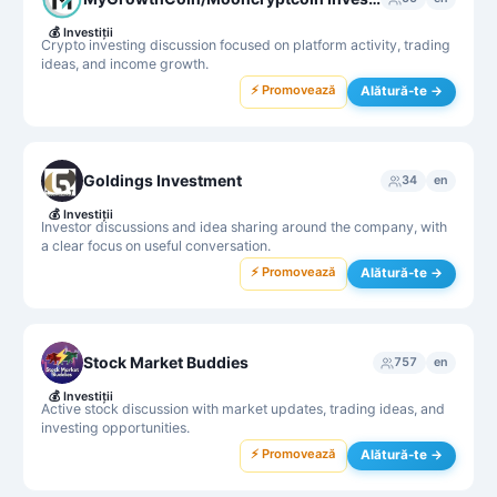
💰
Investiții
Crypto investing discussion focused on platform activity, trading
ideas, and income growth.
⚡ Promovează
Alătură-te →
Goldings Investment
34
en
💰
Investiții
Investor discussions and idea sharing around the company, with
a clear focus on useful conversation.
⚡ Promovează
Alătură-te →
Stock Market Buddies
757
en
💰
Investiții
Active stock discussion with market updates, trading ideas, and
investing opportunities.
⚡ Promovează
Alătură-te →