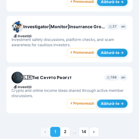
⚡ Promovează
Alătură-te →
Investigator|Monitor|Insurrance Group
37
en
💰
Investiții
Investment safety discussions, platform checks, and scam
awareness for cautious investors.
⚡ Promovează
Alătură-te →
🇱🇷Tʜᴇ Cʀʏᴘᴛᴏ Pʀᴏғɪᴛ
166
en
💰
Investiții
Crypto and online income ideas shared through active member
discussions.
⚡ Promovează
Alătură-te →
‹
1
2
…
14
›