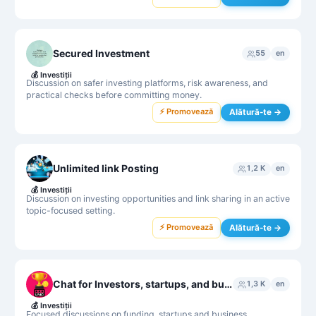
Secured Investment
55
en
💰
Investiții
Discussion on safer investing platforms, risk awareness, and
practical checks before committing money.
⚡ Promovează
Alătură-te →
Unlimited link Posting
1,2 K
en
💰
Investiții
Discussion on investing opportunities and link sharing in an active
topic-focused setting.
⚡ Promovează
Alătură-te →
Chat for Investors, startups, and business partnerships
1,3 K
en
💰
Investiții
Focused discussions on funding, startups and business