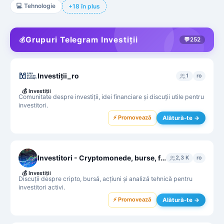
💻
Tehnologie
+18 în plus
Grupuri Telegram Investiții
💰
💬
252
Investiții_ro
1
ro
💰
Investiții
Comunitate despre investiții, idei financiare și discuții utile pentru
investitori.
⚡ Promovează
Alătură-te →
Investitori - Cryptomonede, burse, fonduri
2,3 K
ro
💰
Investiții
Discuții despre cripto, bursă, acțiuni și analiză tehnică pentru
investitori activi.
⚡ Promovează
Alătură-te →