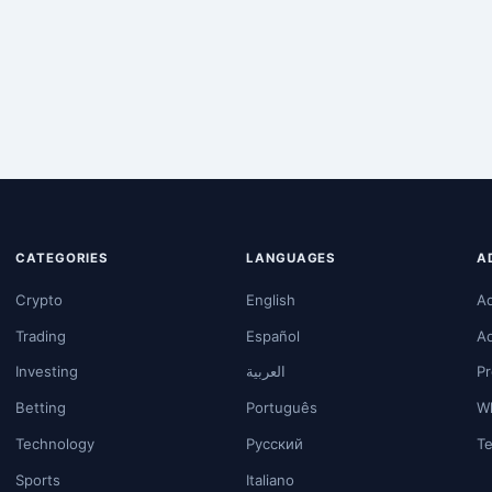
CATEGORIES
LANGUAGES
A
Crypto
English
A
Trading
Español
A
Investing
العربية
Pr
Betting
Português
Wh
Technology
Русский
Te
Sports
Italiano