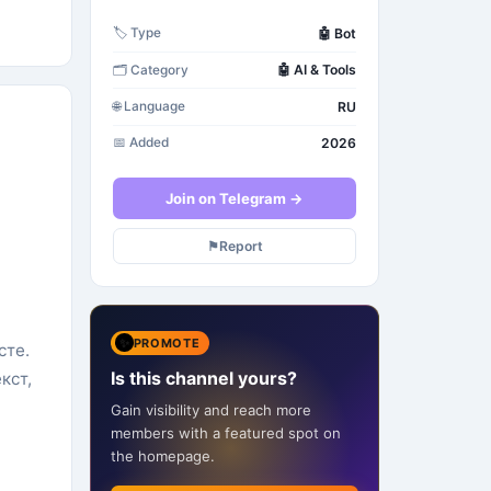
🤖
Bot
🏷️
Type
🤖
AI & Tools
🗂️
Category
RU
🌐
Language
2026
📅
Added
Join on Telegram →
⚑
Report
✨
PROMOTE
сте.
Is this channel yours?
кст,
Gain visibility and reach more
members with a featured spot on
the homepage.