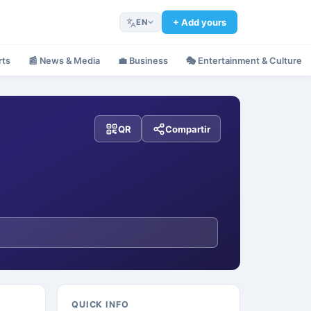
+ Add yours
EN
rts
📰
News & Media
💼
Business
🎭
Entertainment & Culture
QR
Compartir
QUICK INFO