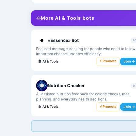
More AI & Tools bots
«Essence» Bot
e
Focused message tracking for people who need to follow
important channel updates efficiently.
⚡ Promote
Join →
🤖
AI & Tools
Nutrition Checker
e
AI-assisted nutrition feedback for calorie checks, meal
planning, and everyday health decisions.
⚡ Promote
Join →
🤖
AI & Tools