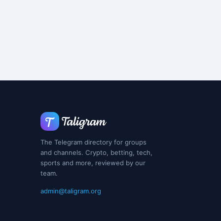
The Telegram directory for groups
and channels. Crypto, betting, tech,
sports and more, reviewed by our
team.
admin@taligram.org