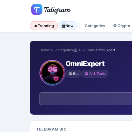
🔥
Trending
🆕
New
Categories
🪙
Crypto
Home
›
All categories
›
🤖
AI & Tools
›
OmniExpert
OmniExpert
🤖
Bot
🤖
AI & Tools
TELEGRAM BIO