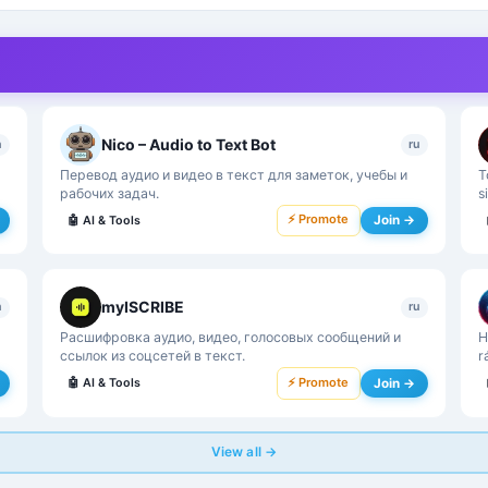
Nico – Audio to Text Bot
n
ru
Перевод аудио и видео в текст для заметок, учебы и
T
рабочих задач.
s
⚡ Promote
Join →
🤖
AI & Tools
myISCRIBE
n
ru
Расшифровка аудио, видео, голосовых сообщений и
H
ссылок из соцсетей в текст.
r
⚡ Promote
Join →
🤖
AI & Tools
View all →