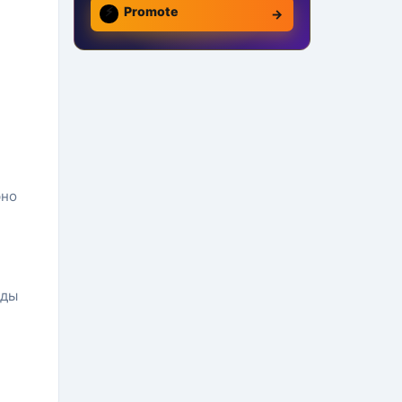
⚡
Promote
→
рно
нды