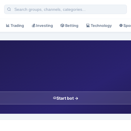
📊
Trading
💰
Investing
🎲
Betting
💻
Technology
⚽
Spo
Start bot →