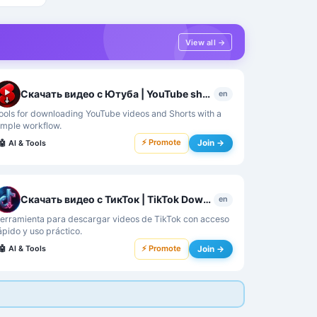
View all →
Скачать видео с Ютуба | YouTube shorts Downloader
en
ools for downloading YouTube videos and Shorts with a
imple workflow.
⚡ Promote
Join →
🤖
AI & Tools
Скачать видео с ТикТок | TikTok Downloader
en
erramienta para descargar videos de TikTok con acceso
ápido y uso práctico.
⚡ Promote
Join →
🤖
AI & Tools