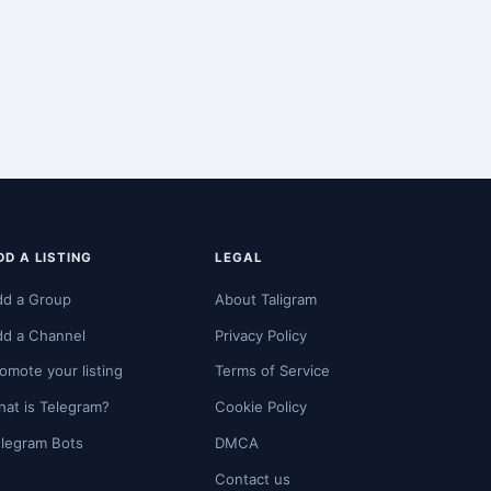
DD A LISTING
LEGAL
dd a Group
About Taligram
dd a Channel
Privacy Policy
omote your listing
Terms of Service
at is Telegram?
Cookie Policy
legram Bots
DMCA
Contact us