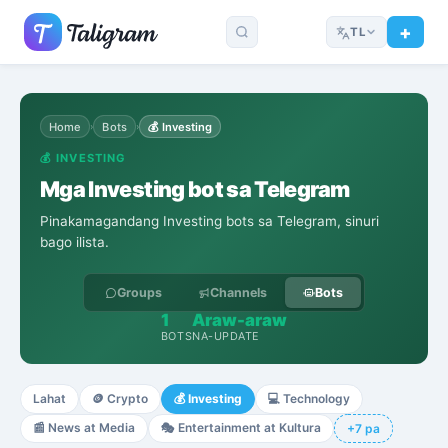
TL
Home
Bots
💰
Investing
›
›
💰
INVESTING
Mga Investing bot sa Telegram
Pinakamagandang Investing bots sa Telegram, sinuri
bago ilista.
Groups
Channels
Bots
1
Araw-araw
BOTS
NA-UPDATE
Lahat
🪙
Crypto
💰
Investing
💻
Technology
📰
News at Media
🎭
Entertainment at Kultura
+7 pa