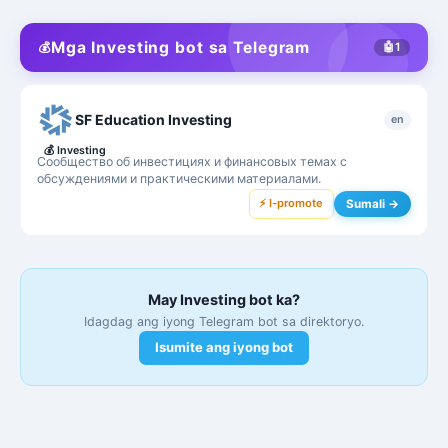
Mga Investing bot sa Telegram
💰
🤖
1
SF Education Investing
en
💰
Investing
Сообщество об инвестициях и финансовых темах с
обсуждениями и практическими материалами.
⚡ I-promote
Sumali →
May Investing bot ka?
Idagdag ang iyong Telegram bot sa direktoryo.
Isumite ang iyong bot