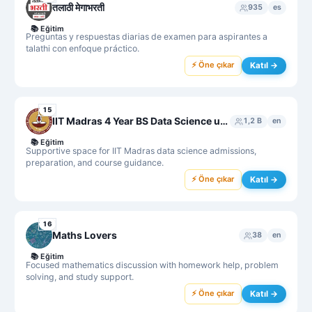
तलाठी मेगाभरती
935
es
📚
Eğitim
Preguntas y respuestas diarias de examen para aspirantes a
talathi con enfoque práctico.
⚡ Öne çıkar
Katıl →
15
IIT Madras 4 Year BS Data Science unofficial group
1,2 B
en
📚
Eğitim
Supportive space for IIT Madras data science admissions,
preparation, and course guidance.
⚡ Öne çıkar
Katıl →
16
Maths Lovers
38
en
📚
Eğitim
Focused mathematics discussion with homework help, problem
solving, and study support.
⚡ Öne çıkar
Katıl →