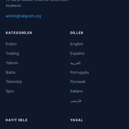
incelenir.
admin@taligram.org
KATEGORILER
DILLER
Kripto
English
Trading
Español
Yatırım
العربية
Bahis
Português
Teknoloji
Русский
Spor
Italiano
فارسی
KAYIT EKLE
YASAL