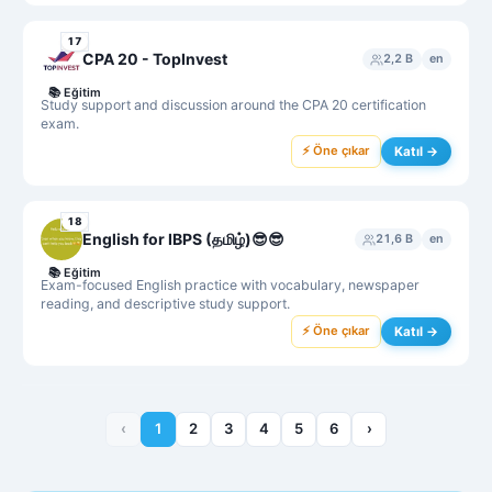
17
CPA 20 - TopInvest
2,2 B
en
📚
Eğitim
Study support and discussion around the CPA 20 certification
exam.
⚡ Öne çıkar
Katıl →
18
English for IBPS (தமிழ்)😎😎
21,6 B
en
📚
Eğitim
Exam-focused English practice with vocabulary, newspaper
reading, and descriptive study support.
⚡ Öne çıkar
Katıl →
‹
1
2
3
4
5
6
›