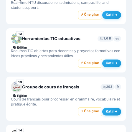
Real-time NTU discussion on admissions, campus life, and
student support.
⚡ Öne çıkar
Katıl →
12
Herramientas TIC educativas
1,6 B
es
📚
Eğitim
Recursos TIC abiertas para docentes y proyectos formativos con
ideas prácticas y herramientas útiles.
⚡ Öne çıkar
Katıl →
13
Groupe de cours de français
293
fr
📚
Eğitim
Cours de français pour progresser en grammaire, vocabulaire et
pratique écrite.
⚡ Öne çıkar
Katıl →
14