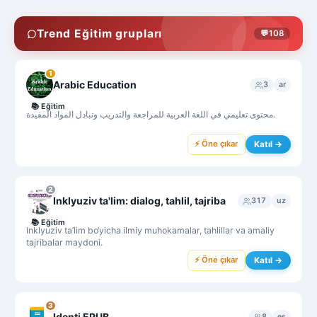
Trend Eğitim grupları
💬
108
1
Arabic Education
3
ar
📚
Eğitim
محتوى تعليمي في اللغة العربية للمراجعة والتدريب وتبادل المواد المفيدة.
⚡ Öne çıkar
Katıl →
2
Inklyuziv ta'lim: dialog, tahlil, tajriba
317
uz
📚
Eğitim
Inklyuziv ta’lim bo‘yicha ilmiy muhokamalar, tahlillar va amaliy
tajribalar maydoni.
⚡ Öne çıkar
Katıl →
3
Identi EPUB
8
es