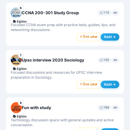
6
CCNA 200-301 Study Group
115
en
📚
Eğitim
Focused CCNA exam prep with practice tests, guides, tips, and
networking discussions.
⚡ Öne çıkar
Katıl →
7
Upsc interview 2020 Sociology
142
en
📚
Eğitim
Focused discussions and resources for UPSC interview
preparation in Sociology.
⚡ Öne çıkar
Katıl →
8
Fun with study
168
en
📚
Eğitim
Technology discussion space with general updates and active
conversation.