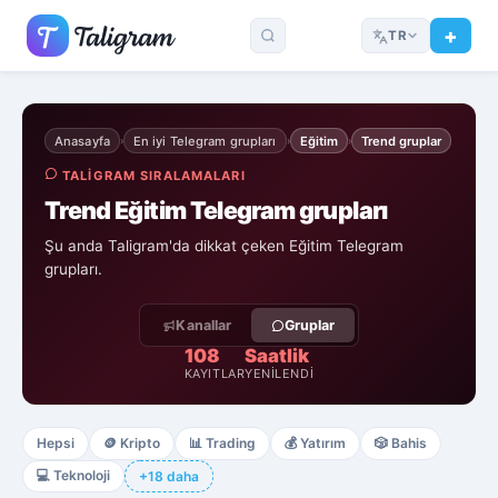
TR
Anasayfa
En iyi Telegram grupları
Eğitim
Trend gruplar
›
›
›
TALIGRAM SIRALAMALARI
Trend Eğitim Telegram grupları
Şu anda Taligram'da dikkat çeken Eğitim Telegram
grupları.
Kanallar
Gruplar
108
Saatlik
KAYITLAR
YENILENDI
Hepsi
🪙
Kripto
📊
Trading
💰
Yatırım
🎲
Bahis
💻
Teknoloji
+18 daha