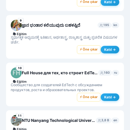
⚡ Öne çıkar
Katıl →
9
ಜ್ಞಾನ ಭಂಡಾರ ಕಲಿಯುವುದು ಬಹಳಷ್ಟಿದೆ
195
kn
📚
Eğitim
ಸ್ಪರ್ಧಾತ್ಮಕ ಅಧ್ಯಯನಕ್ಕೆ ಇತಿಹಾಸ, ಅರ್ಥಶಾಸ್ತ್ರ, ರಾಜ್ಯಶಾಸ್ತ್ರ ಮತ್ತು ಪ್ರಚಲಿತ ವಿಷಯಗಳ
ಚರ್ಚೆ.
⚡ Öne çıkar
Katıl →
10
Full House для тех, кто строит EdTech
160
ru
📚
Eğitim
Сообщество для создателей EdTech с обсуждением
продуктов, роста и образовательных проектов.
⚡ Öne çıkar
Katıl →
11
NTU Nanyang Technological University Chat Group
3,8 B
en
📚
Eğitim