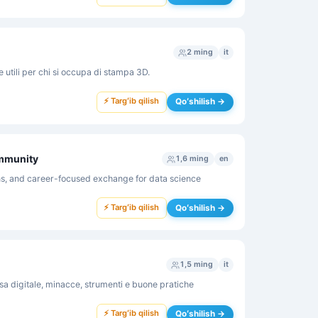
2 ming
it
se utili per chi si occupa di stampa 3D.
⚡ Targʻib qilish
Qoʻshilish →
ommunity
1,6 ming
en
ns, and career-focused exchange for data science
⚡ Targʻib qilish
Qoʻshilish →
1,5 ming
it
esa digitale, minacce, strumenti e buone pratiche
⚡ Targʻib qilish
Qoʻshilish →