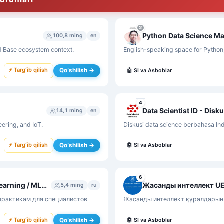
2
Python Data Science Ma
100,8 ming
en
nd Base ecosystem context.
English-speaking space for Python,
⚡ Targʻib qilish
Qoʻshilish →
🤖
SI va Asboblar
4
Data Scientist ID - Disk
14,1 ming
en
eering, and IoT.
Diskusi data science berbahasa Ind
⚡ Targʻib qilish
Qoʻshilish →
🤖
SI va Asboblar
6
Big Data Science :: AI / Big Data / Machine Learning / MLOps
Жасанды интеллект U
5,4 ming
ru
 практикам для специалистов
Жасанды интеллект құралдарын т
⚡ Targʻib qilish
Qoʻshilish →
🤖
SI va Asboblar