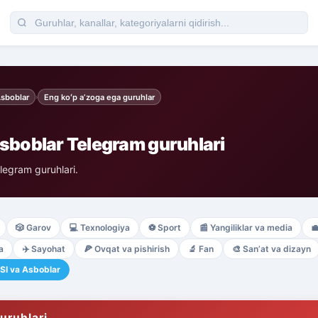
Asboblar
Eng koʻp aʼzoga ega guruhlar
›
Asboblar Telegram guruhlari
legram guruhlari.
🎲
Garov
💻
Texnologiya
⚽
Sport
📰
Yangiliklar va media

a
✈️
Sayohat
🍕
Ovqat va pishirish
🔬
Fan
🎨
Sanʼat va dizayn
SI va Asboblar
uruhlari