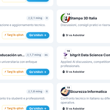
14
Stampa 3D Italia
2,1 ming
it
mazione e aggiornamento tecnico.
Discussioni, consigli pratici e risor
⚡ Targʻib qilish
Qoʻshilish →
🤖
SI va Asboblar
16
ChatGPT: Aplicaciones en investigación y educación universitaria
bitgrit Data Science C
1,7 ming
es
n universitaria con enfoque
Applied AI discussions, competitio
professionals.
⚡ Targʻib qilish
Qoʻshilish →
🤖
SI va Asboblar
18
Sicurezza Informatica
1,6 ming
it
nto tra studenti e professionisti.
Confronto tecnico in italiano su dif
operative.
⚡ Targʻib qilish
Qoʻshilish →
🤖
SI va Asboblar