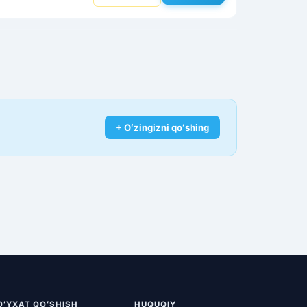
+ Oʻzingizni qoʻshing
OʻYXAT QOʻSHISH
HUQUQIY