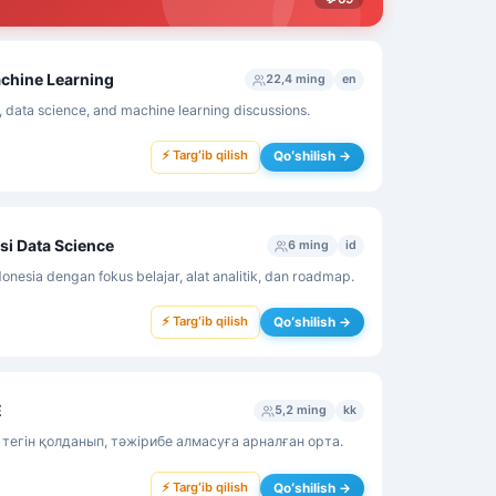
chine Learning
22,4 ming
en
 data science, and machine learning discussions.
⚡ Targʻib qilish
Qoʻshilish →
usi Data Science
6 ming
id
onesia dengan fokus belajar, alat analitik, dan roadmap.
⚡ Targʻib qilish
Qoʻshilish →
E
5,2 ming
kk
егін қолданып, тәжірибе алмасуға арналған орта.
⚡ Targʻib qilish
Qoʻshilish →