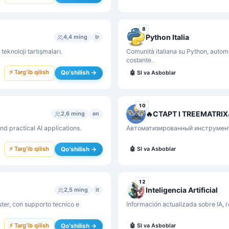
8
Python Italia
4,4 ming
tr
eknoloji tartışmaları.
Comunità italiana su Python, autom
costante.
⚡ Targʻib qilish
Qoʻshilish →
🤖
SI va Asboblar
10
🔥СТАРТ I TREEMATRIX
2,6 ming
en
nd practical AI applications.
Автоматизированный инструмент
⚡ Targʻib qilish
Qoʻshilish →
🤖
SI va Asboblar
12
Inteligencia Artificial
2,5 ming
it
ter, con supporto tecnico e
Información actualizada sobre IA, 
⚡ Targʻib qilish
Qoʻshilish →
🤖
SI va Asboblar