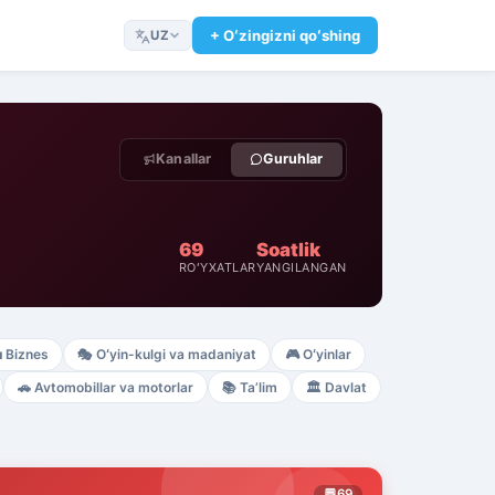
+ Oʻzingizni qoʻshing
UZ
Kanallar
Guruhlar
69
Soatlik
ROʻYXATLAR
YANGILANGAN

Biznes
🎭
Oʻyin-kulgi va madaniyat
🎮
Oʻyinlar
🚗
Avtomobillar va motorlar
📚
Taʼlim
🏛️
Davlat
💬
69