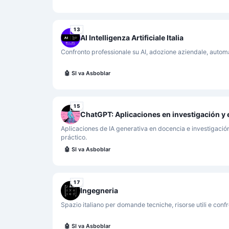
13
AI Intelligenza Artificiale Italia
Confronto professionale su AI, adozione aziendale, auto
🤖
SI va Asboblar
15
Aplicaciones de IA generativa en docencia e investigació
práctico.
🤖
SI va Asboblar
17
Ingegneria
Spazio italiano per domande tecniche, risorse utili e confro
🤖
SI va Asboblar