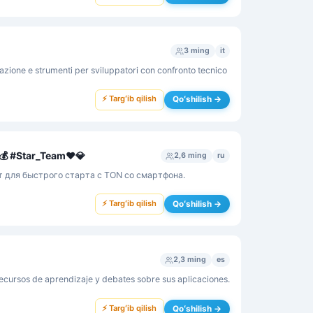
3 ming
it
azione e strumenti per sviluppatori con confronto tecnico
⚡ Targʻib qilish
Qoʻshilish →
 #Star_Team❤️💎
2,6 ming
ru
 для быстрого старта с TON со смартфона.
⚡ Targʻib qilish
Qoʻshilish →
2,3 ming
es
recursos de aprendizaje y debates sobre sus aplicaciones.
⚡ Targʻib qilish
Qoʻshilish →