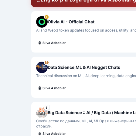
1
Olivia AI - Official Chat
AI and Web3 token updates focused on access, utility, a
🤖
SI va Asboblar
3
Data Science,ML & AI Nugget Chats
Technical discussion on ML, AI, deep learning, data engin
🤖
SI va Asboblar
5
Сообщество по данным, ML, AI, MLOps и инженерным
отрасли.
🤖
SI va Asboblar