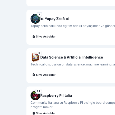
7
📊️ Yapay Zekâ 📊
Yapay zekâ hakkında eğitim odaklı paylaşımlar ve güncel t
🤖
SI va Asboblar
9
Data Science & Artificial Intelligence
Technical discussion on data science, machine learning, a
🤖
SI va Asboblar
11
Raspberry Pi Italia
Community italiana su Raspberry Pi e single board compu
progetti maker.
🤖
SI va Asboblar