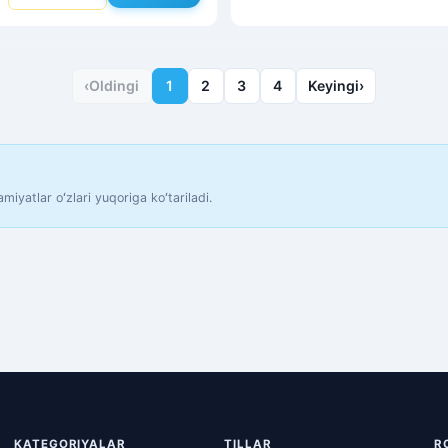
‹
Oldingi
1
2
3
4
Keyingi
›
iyatlar oʻzlari yuqoriga koʻtariladi.
KATEGORIYALAR
TILLAR
R