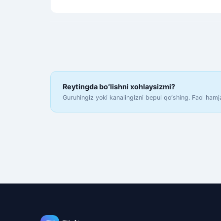
Reytingda boʻlishni xohlaysizmi?
Guruhingiz yoki kanalingizni bepul qoʻshing. Faol hamjam