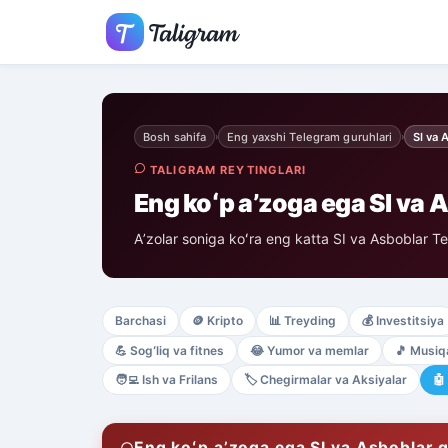
Bosh sahifa
Eng yaxshi Telegram guruhlari
SI va 
›
›
TALIGRAM REYTINGLARI
Eng koʻp aʼzoga ega SI va 
Aʼzolar soniga koʻra eng katta SI va Asboblar Te
Barchasi
🪙
Kripto
📊
Treyding
💰
Investitsiya
💪
Sogʻliq va fitnes
😂
Yumor va memlar
🎵
Musiq
🧑‍💻
Ish va Frilans
🏷️
Chegirmalar va Aksiyalar
🤖
Eng koʻp aʼzoga ega SI va Asboblar g