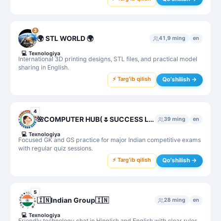
3
🌍 STL WORLD 🌍
41,9 ming
en
💻
Texnologiya
International 3D printing designs, STL files, and practical model
sharing in English.
⚡ Targʻib qilish
Qoʻshilish →
4
🌺COMPUTER HUB(🌷SUCCESS LIFE) GK, GS , Agniveer NAA,Science, MPPSC, UPSC,SSC MTS,CHSL,SI,UPSSC GK,ARMY, ALL GK
39 ming
en
💻
Texnologiya
Focused GK and GS practice for major Indian competitive exams
with regular quiz sessions.
⚡ Targʻib qilish
Qoʻshilish →
5
🇮🇳Indian Group🇮🇳
28 ming
en
💻
Texnologiya
Friendly technology chat in Hinglish and English with clear rules