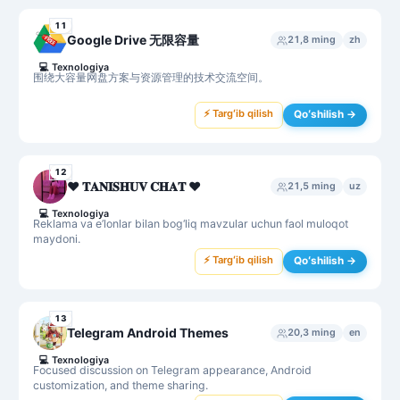
11
Google Drive 无限容量
21,8 ming
zh
💻
Texnologiya
围绕大容量网盘方案与资源管理的技术交流空间。
⚡ Targʻib qilish
Qoʻshilish →
12
♥️ 𝐓𝐀𝐍𝐈𝐒𝐇𝐔𝐕 𝐂𝐇𝐀𝐓 ♥️
21,5 ming
uz
💻
Texnologiya
Reklama va e’lonlar bilan bog‘liq mavzular uchun faol muloqot
maydoni.
⚡ Targʻib qilish
Qoʻshilish →
13
Telegram Android Themes
20,3 ming
en
💻
Texnologiya
Focused discussion on Telegram appearance, Android
customization, and theme sharing.