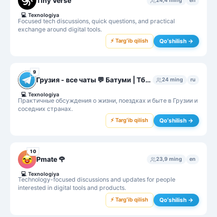
Tiny Verse
24,4 ming
en
💻
Texnologiya
Focused tech discussions, quick questions, and practical
exchange around digital tools.
⚡ Targʻib qilish
Qoʻshilish →
9
Грузия - все чаты 💬 Батуми | Тбилиси | Кутаиси
24 ming
ru
💻
Texnologiya
Практичные обсуждения о жизни, поездках и быте в Грузии и
соседних странах.
⚡ Targʻib qilish
Qoʻshilish →
10
Pmate 🌹
23,9 ming
en
💻
Texnologiya
Technology-focused discussions and updates for people
interested in digital tools and products.
⚡ Targʻib qilish
Qoʻshilish →