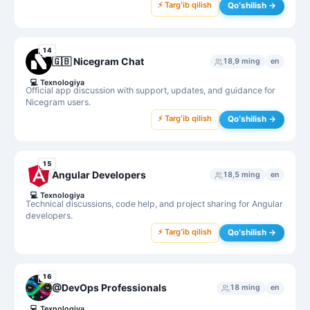
⚡ Targʻib qilish
Qoʻshilish →
14
🇬🇧 Nicegram Chat
18,9 ming
en
💻
Texnologiya
Official app discussion with support, updates, and guidance for
Nicegram users.
⚡ Targʻib qilish
Qoʻshilish →
15
Angular Developers
18,5 ming
en
💻
Texnologiya
Technical discussions, code help, and project sharing for Angular
developers.
⚡ Targʻib qilish
Qoʻshilish →
16
@DevOps Professionals
18 ming
en
💻
Texnologiya