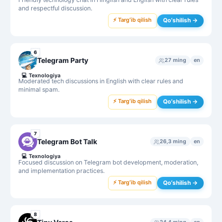
and respectful discussion.
⚡ Targʻib qilish
Qoʻshilish →
6
Telegram Party
27 ming
en
💻
Texnologiya
Moderated tech discussions in English with clear rules and
minimal spam.
⚡ Targʻib qilish
Qoʻshilish →
7
Telegram Bot Talk
26,3 ming
en
💻
Texnologiya
Focused discussion on Telegram bot development, moderation,
and implementation practices.
⚡ Targʻib qilish
Qoʻshilish →
8