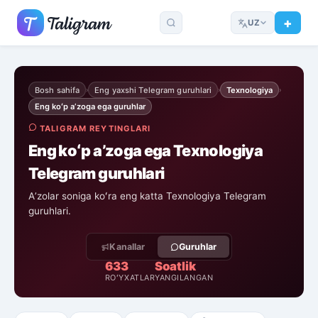
UZ
Bosh sahifa
Eng yaxshi Telegram guruhlari
Texnologiya
›
›
›
Eng koʻp aʼzoga ega guruhlar
TALIGRAM REYTINGLARI
Eng koʻp aʼzoga ega Texnologiya
Telegram guruhlari
Aʼzolar soniga koʻra eng katta Texnologiya Telegram
guruhlari.
Kanallar
Guruhlar
633
Soatlik
ROʻYXATLAR
YANGILANGAN