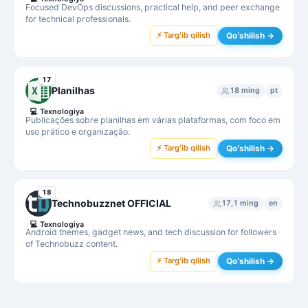
Focused DevOps discussions, practical help, and peer exchange
for technical professionals.
⚡ Targʻib qilish
Qoʻshilish →
17
Planilhas
18 ming
pt
💻
Texnologiya
Publicações sobre planilhas em várias plataformas, com foco em
uso prático e organização.
⚡ Targʻib qilish
Qoʻshilish →
18
Technobuzznet OFFICIAL
17,1 ming
en
💻
Texnologiya
Android themes, gadget news, and tech discussion for followers
of Technobuzz content.
⚡ Targʻib qilish
Qoʻshilish →