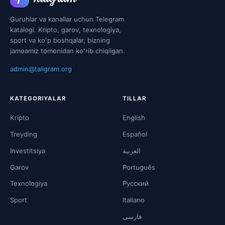
Guruhlar va kanallar uchun Telegram
katalogi. Kripto, garov, texnologiya,
sport va koʻp boshqalar, bizning
jamoamiz tomonidan koʻrib chiqilgan.
admin@taligram.org
KATEGORIYALAR
TILLAR
Kripto
English
Treyding
Español
Investitsiya
العربية
Garov
Português
Texnologiya
Русский
Sport
Italiano
فارسی