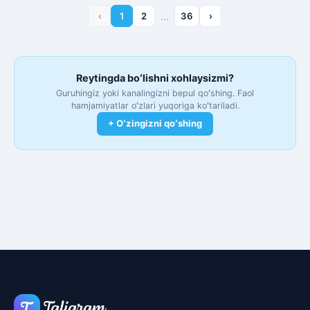
‹
1
2
…
36
›
Reytingda boʻlishni xohlaysizmi?
Guruhingiz yoki kanalingizni bepul qoʻshing. Faol
hamjamiyatlar oʻzlari yuqoriga koʻtariladi.
+ Oʻzingizni qoʻshing