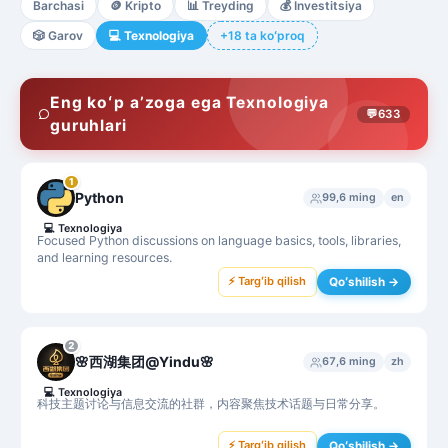
Barchasi
🪙
Kripto
📊
Treyding
💰
Investitsiya
🎲
Garov
💻
Texnologiya
+18 ta koʻproq
Eng koʻp aʼzoga ega Texnologiya
💬
633
guruhlari
1
Python
99,6 ming
en
💻
Texnologiya
Focused Python discussions on language basics, tools, libraries,
and learning resources.
⚡ Targʻib qilish
Qoʻshilish →
2
🌸西湖集团@Yindu🌸
67,6 ming
zh
💻
Texnologiya
科技主题讨论与信息交流的社群，内容聚焦技术话题与日常分享。
⚡ Targʻib qilish
Qoʻshilish →