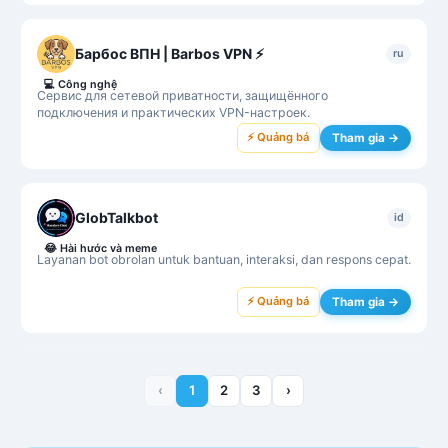
Барбос ВПН | Barbos VPN ⚡
ru
💻
Công nghệ
Сервис для сетевой приватности, защищённого
подключения и практических VPN-настроек.
⚡ Quảng bá
Tham gia →
GlobTalkbot
id
😂
Hài hước và meme
Layanan bot obrolan untuk bantuan, interaksi, dan respons cepat.
⚡ Quảng bá
Tham gia →
‹
1
2
3
›