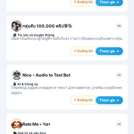
⚡ Quảng bá
Tham gia →
กลุ่มลับ 100,000 คลิป🐰💦
th
📰
Tin tức và truyền thông
เนื้อหาบันเทิงแนวผู้ใหญ่ที่รวมลิงก์และรายการอัปเดตแบบลับเฉพาะกลุ่ม.
⚡ Quảng bá
Tham gia →
Nico – Audio to Text Bot
ru
🤖
AI & Công cụ
Перевод аудио и видео в текст для заметок, учебы и рабочих
задач.
⚡ Quảng bá
Tham gia →
Rate Me • Чат
ru
🎭
Giải trí và văn hóa