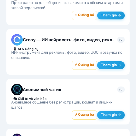
Пространство для общения и знакомств с лёгким стартом и
живой перепиской.
⚡ Quảng bá
Tham gia →
Creoy — ИИ нейросеть: фото, видео, реклама
ru
🤖
AI & Công cụ
ИИ-инструмент для рекламы: фото, видео, UGC и озвучка по
описанию.
⚡ Quảng bá
Tham gia →
Анонимный чатик
ru
🎭
Giải trí và văn hóa
Анонимное общение без регистрации, комнат и лишних
шагов.
⚡ Quảng bá
Tham gia →