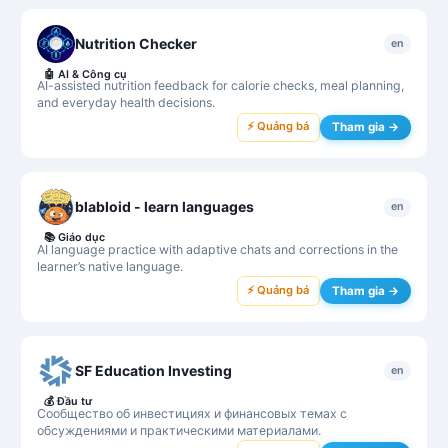
Nutrition Checker
en
🤖
AI & Công cụ
AI-assisted nutrition feedback for calorie checks, meal planning,
and everyday health decisions.
⚡ Quảng bá
Tham gia →
blabloid - learn languages
en
📚
Giáo dục
AI language practice with adaptive chats and corrections in the
learner’s native language.
⚡ Quảng bá
Tham gia →
SF Education Investing
en
💰
Đầu tư
Сообщество об инвестициях и финансовых темах с
обсуждениями и практическими материалами.