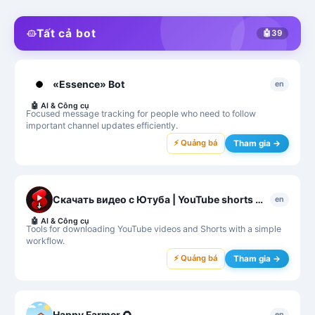
Tất cả bot
🤖
39
«Essence» Bot
en
🤖
AI & Công cụ
Focused message tracking for people who need to follow
important channel updates efficiently.
⚡ Quảng bá
Tham gia →
Скачать видео с Ютуба | YouTube shorts Downloader
en
🤖
AI & Công cụ
Tools for downloading YouTube videos and Shorts with a simple
workflow.
⚡ Quảng bá
Tham gia →
Happy Farmer 🌻
en