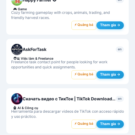
🎮
Game
Cozy farming gameplay with crops, animals, trading, and
friendly harvest races.
⚡ Quảng bá
Tham gia →
AskForTask
en
🧑‍💻
Việc làm & Freelance
Freelance task contact point for people looking for work
opportunities and quick assignments.
⚡ Quảng bá
Tham gia →
Скачать видео с ТикТок | TikTok Downloader
en
🤖
AI & Công cụ
Herramienta para descargar videos de TikTok con acceso rápido
y uso práctico.
⚡ Quảng bá
Tham gia →