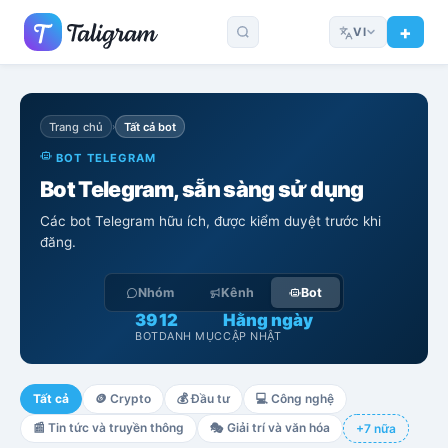
VI
Trang chủ
Tất cả bot
›
BOT TELEGRAM
Bot Telegram, sẵn sàng sử dụng
Các bot Telegram hữu ích, được kiểm duyệt trước khi
đăng.
Nhóm
Kênh
Bot
39
12
Hằng ngày
BOT
DANH MỤC
CẬP NHẬT
Tất cả
🪙
Crypto
💰
Đầu tư
💻
Công nghệ
📰
Tin tức và truyền thông
🎭
Giải trí và văn hóa
+7 nữa