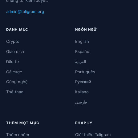
chúng tôi kiểm duyệt.
admin@taligram.org
DANH MỤC
NGÔN NGỮ
Crypto
English
Giao dịch
Español
Đầu tư
العربية
Cá cược
Português
Công nghệ
Русский
Thể thao
Italiano
فارسی
THÊM MỘT MỤC
PHÁP LÝ
Thêm nhóm
Giới thiệu Taligram