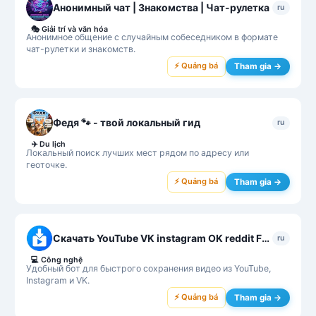
Анонимный чат | Знакомства | Чат-рулетка
ru
🎭
Giải trí và văn hóa
Анонимное общение с случайным собеседником в формате
чат-рулетки и знакомств.
⚡ Quảng bá
Tham gia →
Федя 🐾 - твой локальный гид
ru
✈️
Du lịch
Локальный поиск лучших мест рядом по адресу или
геоточке.
⚡ Quảng bá
Tham gia →
Скачать YouTube VK instagram OK reddit Fwap Video Saver Bot
ru
💻
Công nghệ
Удобный бот для быстрого сохранения видео из YouTube,
Instagram и VK.
⚡ Quảng bá
Tham gia →