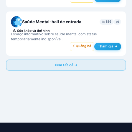
Saúde Mental: hall de entrada
186
pt
💪
Sức khỏe và thể hình
Espaço informativo sobre saúde mental com status
temporariamente indisponível.
⚡ Quảng bá
Tham gia →
Xem tất cả →