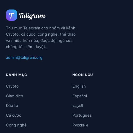
Thư mục Telegram cho nhóm và kênh.
Crypto, cá cược, công nghệ, thể thao
và nhiều hơn nữa, được đội ngũ của
chúng tôi kiểm duyệt.
admin@taligram.org
DANH MỤC
NGÔN NGỮ
Crypto
English
Giao dịch
Español
Đầu tư
العربية
Cá cược
Português
Công nghệ
Русский