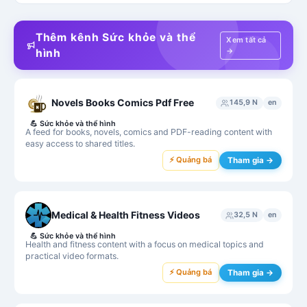
Thêm kênh Sức khỏe và thể
Xem tất cả
→
hình
Novels Books Comics Pdf Free
145,9 N
en
💪
Sức khỏe và thể hình
A feed for books, novels, comics and PDF-reading content with
easy access to shared titles.
⚡ Quảng bá
Tham gia →
Medical & Health Fitness Videos
32,5 N
en
💪
Sức khỏe và thể hình
Health and fitness content with a focus on medical topics and
practical video formats.
⚡ Quảng bá
Tham gia →