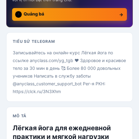
⚡
Quảng bá
→
TIỂU SỬ TELEGRAM
Записывайтесь на онлайн-курс Лёгкая йога по
ссылке anyclass.com/yg_tgb ❤️ Здоровое и красивое
тело за 30 мин в день 🥰 Более 80 000 довольных
учеников Написать в службу заботы
@anyclass_customer_support_bot Рег-я РКН:
https://clck.ru/3N3Xhm
MÔ TẢ
Лёгкая йога для ежедневной
практики и мягкой нагрузки