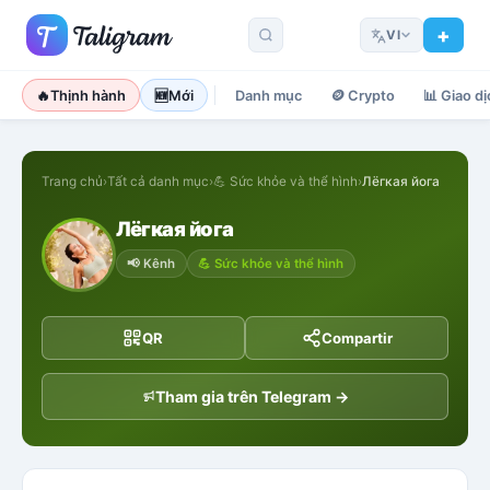
VI
🔥
Thịnh hành
🆕
Mới
Danh mục
🪙
Crypto
📊
Giao dị
Trang chủ
›
Tất cả danh mục
›
💪
Sức khỏe và thể hình
›
Лёгкая йога
Лёгкая йога
📢
Kênh
💪
Sức khỏe và thể hình
QR
Compartir
Tham gia trên Telegram →