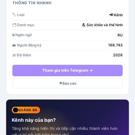
THÔNG TIN NHANH
📢
Kênh
🏷️
Loại
💪
Sức khỏe và thể hình
🗂️
Danh mục
RU
🌐
Ngôn ngữ
168.743
👥
Người đăng ký
2026
📅
Đã thêm
Tham gia trên Telegram →
⚑
Báo cáo
✨
QUẢNG BÁ
Kênh này của bạn?
Tăng khả năng hiển thị và tiếp cận nhiều thành viên hơn
với vị trí nổi bật trên trang chủ.