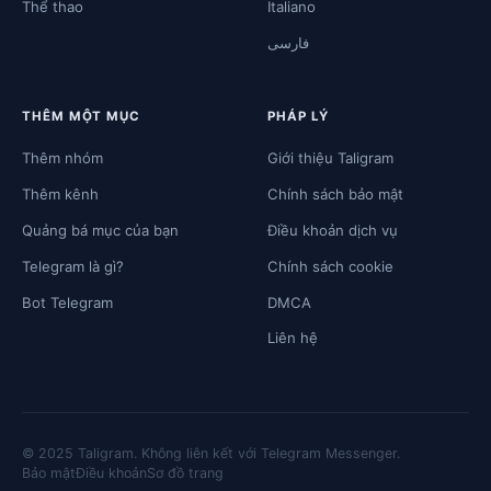
Thể thao
Italiano
فارسی
THÊM MỘT MỤC
PHÁP LÝ
Thêm nhóm
Giới thiệu Taligram
Thêm kênh
Chính sách bảo mật
Quảng bá mục của bạn
Điều khoản dịch vụ
Telegram là gì?
Chính sách cookie
Bot Telegram
DMCA
Liên hệ
© 2025 Taligram. Không liên kết với Telegram Messenger.
Bảo mật
Điều khoản
Sơ đồ trang