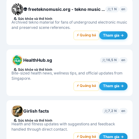
👽 freeteknomusic.org - tekno music archive
1 N
en
💪
Sức khỏe và thể hình
Archived tekno material for fans of underground electronic music
and preserved scene references.
⚡ Quảng bá
Tham gia →
HealthHub.sg
16,5 N
en
💪
Sức khỏe và thể hình
Bite-sized health news, wellness tips, and official updates from
Singapore.
⚡ Quảng bá
Tham gia →
Girlish facts
7,2 N
en
💪
Sức khỏe và thể hình
Health and fitness updates with suggestions and feedback
handled through direct contact.
⚡ Quảng bá
Tham gia →