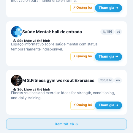
motivación para mantenerse en forma.
⚡ Quảng bá
Tham gia →
Saúde Mental: hall de entrada
186
pt
💪
Sức khỏe và thể hình
Espaço informativo sobre saúde mental com status
temporariamente indisponível.
⚡ Quảng bá
Tham gia →
M S.Fitness gym workout Exercises
6,8 N
en
💪
Sức khỏe và thể hình
Fitness routines and exercise ideas for strength, conditioning,
and daily training.
⚡ Quảng bá
Tham gia →
Xem tất cả →