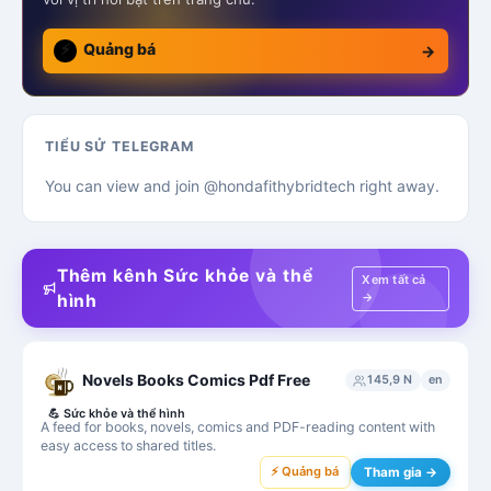
⚡
Quảng bá
→
TIỂU SỬ TELEGRAM
You can view and join @hondafithybridtech right away.
Thêm kênh Sức khỏe và thể
Xem tất cả
→
hình
Novels Books Comics Pdf Free
145,9 N
en
💪
Sức khỏe và thể hình
A feed for books, novels, comics and PDF-reading content with
easy access to shared titles.
⚡ Quảng bá
Tham gia →