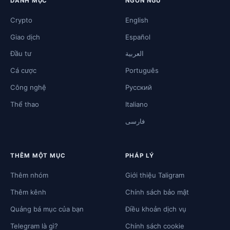
DANH MỤC
NGÔN NGỮ
Crypto
English
Giao dịch
Español
Đầu tư
العربية
Cá cược
Português
Công nghệ
Русский
Thể thao
Italiano
فارسی
THÊM MỘT MỤC
PHÁP LÝ
Thêm nhóm
Giới thiệu Taligram
Thêm kênh
Chính sách bảo mật
Quảng bá mục của bạn
Điều khoản dịch vụ
Telegram là gì?
Chính sách cookie