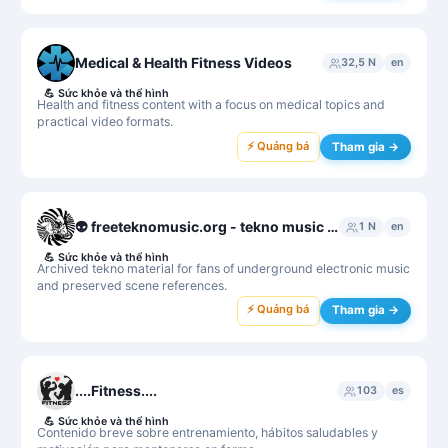
Medical & Health Fitness Videos
32,5 N
en
💪
Sức khỏe và thể hình
Health and fitness content with a focus on medical topics and
practical video formats.
⚡ Quảng bá
Tham gia →
👽 freeteknomusic.org - tekno music archive
1 N
en
💪
Sức khỏe và thể hình
Archived tekno material for fans of underground electronic music
and preserved scene references.
⚡ Quảng bá
Tham gia →
....Fitness....
103
es
💪
Sức khỏe và thể hình
Contenido breve sobre entrenamiento, hábitos saludables y