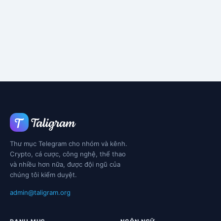
Thư mục Telegram cho nhóm và kênh.
Crypto, cá cược, công nghệ, thể thao
và nhiều hơn nữa, được đội ngũ của
chúng tôi kiểm duyệt.
admin@taligram.org