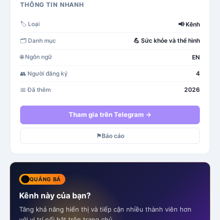
THÔNG TIN NHANH
📢
Kênh
🏷️
Loại
💪
Sức khỏe và thể hình
🗂️
Danh mục
EN
🌐
Ngôn ngữ
4
👥
Người đăng ký
2026
📅
Đã thêm
Tham gia trên Telegram →
⚑
Báo cáo
✨
QUẢNG BÁ
Kênh này của bạn?
Tăng khả năng hiển thị và tiếp cận nhiều thành viên hơn
với vị trí nổi bật trên trang chủ.