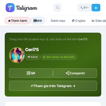
VI
🔥
Thịnh hành
🆕
Mới
Danh mục
🪙
Crypto
📊
Giao dị
Trang chủ
›
Tất cả danh mục
›
💪
Sức khỏe và thể hình
›
Ceri75
Ceri75
📢
Kênh
💪
Sức khỏe và thể hình
QR
Compartir
Tham gia trên Telegram →