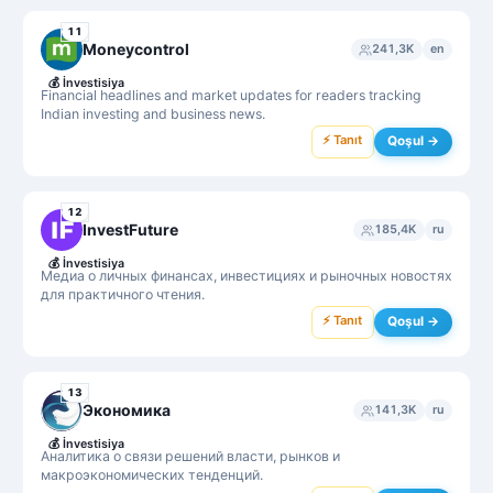
11
Moneycontrol
241,3K
en
💰
İnvestisiya
Financial headlines and market updates for readers tracking
Indian investing and business news.
⚡ Tanıt
Qoşul →
12
InvestFuture
185,4K
ru
💰
İnvestisiya
Медиа о личных финансах, инвестициях и рыночных новостях
для практичного чтения.
⚡ Tanıt
Qoşul →
13
Экономика
141,3K
ru
💰
İnvestisiya
Аналитика о связи решений власти, рынков и
макроэкономических тенденций.