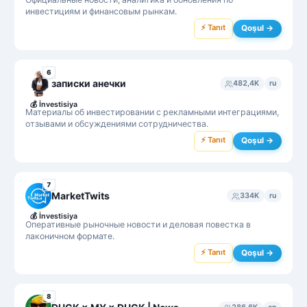
инвестициям и финансовым рынкам.
⚡ Tanıt
Qoşul →
6
записки анечки
482,4K
ru
💰
İnvestisiya
Материалы об инвестировании с рекламными интеграциями,
отзывами и обсуждениями сотрудничества.
⚡ Tanıt
Qoşul →
7
MarketTwits
334K
ru
💰
İnvestisiya
Оперативные рыночные новости и деловая повестка в
лаконичном формате.
⚡ Tanıt
Qoşul →
8