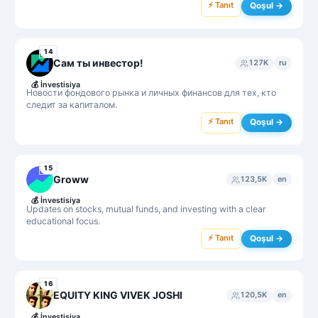
⚡ Tanıt
Qoşul →
14
Сам ты инвестор!
127K
ru
💰
İnvestisiya
Новости фондового рынка и личных финансов для тех, кто
следит за капиталом.
⚡ Tanıt
Qoşul →
15
Groww
123,5K
en
💰
İnvestisiya
Updates on stocks, mutual funds, and investing with a clear
educational focus.
⚡ Tanıt
Qoşul →
16
EQUITY KING VIVEK JOSHI
120,5K
en
💰
İnvestisiya