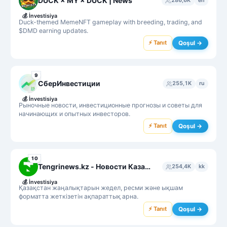
DUCK × MY × DUCK | News
286,6K
en
💰
İnvestisiya
Duck-themed MemeNFT gameplay with breeding, trading, and
$DMD earning updates.
⚡ Tanıt
Qoşul →
9
СберИнвестиции
255,1K
ru
💰
İnvestisiya
Рыночные новости, инвестиционные прогнозы и советы для
начинающих и опытных инвесторов.
⚡ Tanıt
Qoşul →
10
Tengrinews.kz - Новости Казахстана
254,4K
kk
💰
İnvestisiya
Қазақстан жаңалықтарын жедел, ресми және ықшам
форматта жеткізетін ақпараттық арна.
⚡ Tanıt
Qoşul →