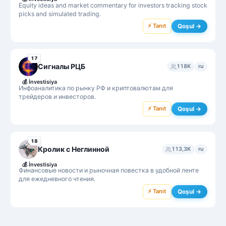
Equity ideas and market commentary for investors tracking stock
picks and simulated trading.
⚡ Tanıt
Qoşul →
17
Сигналы РЦБ
118K
ru
💰
İnvestisiya
Инфоаналитика по рынку РФ и криптовалютам для
трейдеров и инвесторов.
⚡ Tanıt
Qoşul →
18
Кролик с Неглинной
113,3K
ru
💰
İnvestisiya
Финансовые новости и рыночная повестка в удобной ленте
для ежедневного чтения.
⚡ Tanıt
Qoşul →