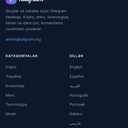
Qruplar və kanallar üçün Telegram
kataloqu. Kripto, mərc, texnologiya,
idman və daha çox, komandamız
tərəfindən yoxlanılır.
admin@taligram.org
KATEQORIYALAR
DILLƏR
Kripto
English
Treydinq
Español
İnvestisiya
العربية
Mərc
Português
Texnologiya
Русский
İdman
Italiano
فارسی