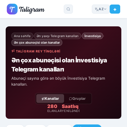
AZ
Ana səhifə
Ən yaxşı Telegram kanalları
İnvestisiya
›
›
›
Ən çox abunəçisi olan kanallar
TALIGRAM REYTINQLƏRI
Ən çox abunəçisi olan İnvestisiya
Telegram kanalları
Abunəçi sayına görə ən böyük İnvestisiya Telegram
kanalları.
Kanallar
Qruplar
280
Saatlıq
ELANLAR
YENILƏNDI