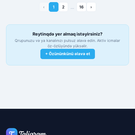
‹
1
2
…
16
›
Reytinqdə yer almaq istəyirsiniz?
Qrupunuzu və ya kanalınızı pulsuz əlavə edin. Aktiv icmalar
öz-özlüyündə yüksəlir.
+ Özününkünü əlavə et