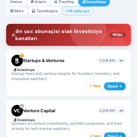
Hamısı
🪙
Kripto
📊
Treydinq
💰
İnvestisiya
🎲
Mərc
💻
Texnologiya
+18 daha çox
Ən çox abunəçisi olan İnvestisiya
📢
280
kanalları
1
Startups & Ventures
2,6 mln
en
💰
İnvestisiya
Startup news and venture insights for founders, investors, and
innovation watchers.
⚡ Tanıt
Qoşul →
2
Venture Capital
2,6 mln
en
💰
İnvestisiya
Updates on venture investments, portfolio companies, and fund
activity for tech market watchers.
⚡ Tanıt
Qoşul →