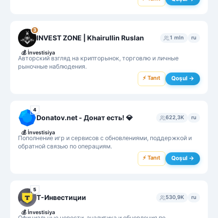
3
INVEST ZONE | Khairullin Ruslan
1 mln
ru
💰
İnvestisiya
Авторский взгляд на крипторынок, торговлю и личные
рыночные наблюдения.
⚡ Tanıt
Qoşul →
4
Donatov.net - Донат есть! 💎
622,3K
ru
💰
İnvestisiya
Пополнение игр и сервисов с обновлениями, поддержкой и
обратной связью по операциям.
⚡ Tanıt
Qoşul →
5
Т-Инвестиции
530,9K
ru
💰
İnvestisiya
Официальные новости, аналитика и обновления по