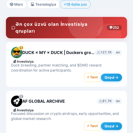
🎲
Mərc
💻
Texnologiya
+18 daha çox
Ən çox üzvü olan İnvestisiya
💬
252
qrupları
1
DUCK × MY × DUCK | Duckers group
127,7K
en
💰
İnvestisiya
Duck breeding, partner matching, and $DMD reward
coordination for active participants.
⚡ Tanıt
Qoşul →
2
AF GLOBAL ARCHIVE
81,7K
en
💰
İnvestisiya
Focused discussion on crypto airdrops, early opportunities, and
global market research.
⚡ Tanıt
Qoşul →