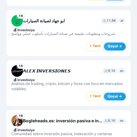
14
ابو جهاد لصيانة السيارات
11,8K
ar
💰
İnvestisiya
شروحات ومعلومات تثقيفية في صيانة السيارات بأسلوب عملي وواضح.
⚡ Tanıt
Qoşul →
15
𝘼𝙇𝙀𝙓 𝙄𝙉𝙑𝙀𝙍𝙎𝙄𝙊𝙉𝙀𝙎
9,1K
es
💰
İnvestisiya
Análisis de trading, cripto, bitcoin y forex con foco en mercados
volátiles.
⚡ Tanıt
Qoşul →
16
Bogleheads.es: inversión pasiva e indexada
8,1K
es
💰
İnvestisiya
Comunidad sobre inversión pasiva, indexación y carteras