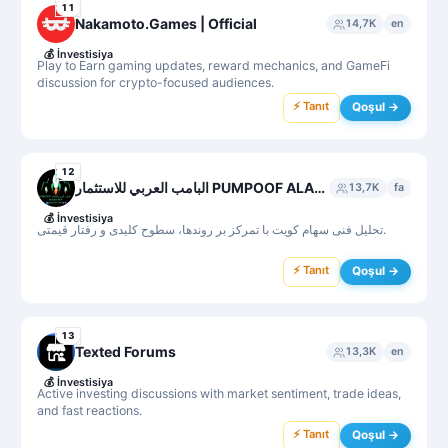
11
Nakamoto.Games | Official
14,7K
en
💰
İnvestisiya
Play to Earn gaming updates, reward mechanics, and GameFi
discussion for crypto-focused audiences.
⚡ Tanıt
Qoşul →
12
البامب العربي للاستثمار PUMPOOF ALAGHAMDI
13,7K
fa
💰
İnvestisiya
تحلیل فنی سهام کویت با تمرکز بر روندها، سطوح کلیدی و رفتار قیمتی.
⚡ Tanıt
Qoşul →
13
Texted Forums
13,3K
en
💰
İnvestisiya
Active investing discussions with market sentiment, trade ideas,
and fast reactions.
⚡ Tanıt
Qoşul →