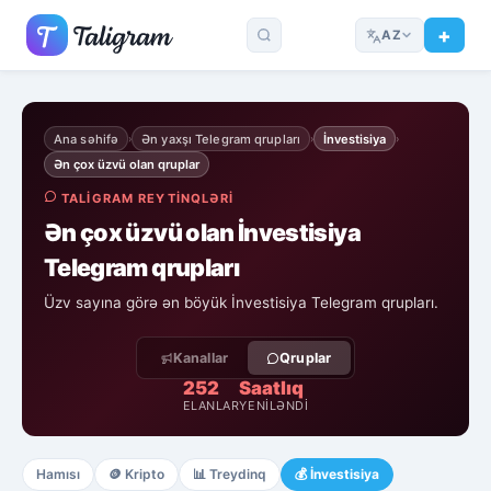
AZ
Ana səhifə
Ən yaxşı Telegram qrupları
İnvestisiya
›
›
›
Ən çox üzvü olan qruplar
TALIGRAM REYTINQLƏRI
Ən çox üzvü olan İnvestisiya
Telegram qrupları
Üzv sayına görə ən böyük İnvestisiya Telegram qrupları.
Kanallar
Qruplar
252
Saatlıq
ELANLAR
YENILƏNDI
Hamısı
🪙
Kripto
📊
Treydinq
💰
İnvestisiya