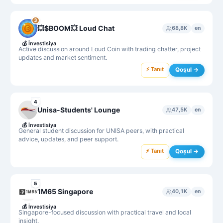
3
💥$BOOM💥 Loud Chat
68,8K
en
💰
İnvestisiya
Active discussion around Loud Coin with trading chatter, project
updates and market sentiment.
⚡ Tanıt
Qoşul →
4
Unisa-Students' Lounge
47,5K
en
💰
İnvestisiya
General student discussion for UNISA peers, with practical
advice, updates, and peer support.
⚡ Tanıt
Qoşul →
5
1M65 Singapore
40,1K
en
💰
İnvestisiya
Singapore-focused discussion with practical travel and local
insight.