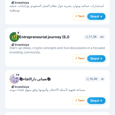
💰
İnvestisiya
استشارات عمالية وموارد بشرية حول نظام العمل السعودي مع إجابات عملية
ومنظمة.
⚡ Tanıt
Qoşul →
9
Entrepreneurial journey (EJ)
17,3K
en
💰
İnvestisiya
Start-up ideas, crypto concepts and live discussions in a focused
investing community.
⚡ Tanıt
Qoşul →
10
📚نعمانی دارالافتاء📚
16,4K
ar
💰
İnvestisiya
مساحة فقهية لأسئلة الأحناف وأجوبتها وفق منهج علماء ديوبند.
⚡ Tanıt
Qoşul →