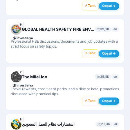
⚡ Tanıt
Qoşul →
6
GLOBAL HEALTH SAFETY FIRE ENVIRONMENT
39,1K
en
💰
İnvestisiya
Professional HSE discussions, documents and job updates with a
strict focus on safety topics.
⚡ Tanıt
Qoşul →
7
The MileLion
35,4K
en
💰
İnvestisiya
Travel rewards, credit card perks, and airline or hotel promotions
discussed with practical tips.
⚡ Tanıt
Qoşul →
8
استشارات نظام العمل السعودي
21,3K
ar