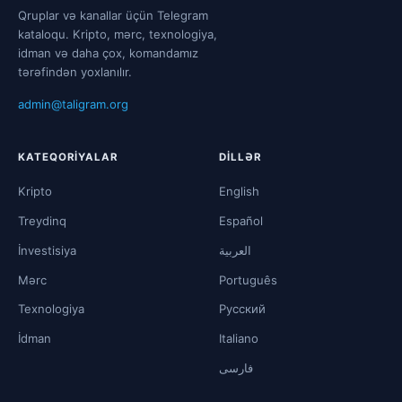
Qruplar və kanallar üçün Telegram
kataloqu. Kripto, mərc, texnologiya,
idman və daha çox, komandamız
tərəfindən yoxlanılır.
admin@taligram.org
KATEQORIYALAR
DILLƏR
Kripto
English
Treydinq
Español
İnvestisiya
العربية
Mərc
Português
Texnologiya
Русский
İdman
Italiano
فارسی