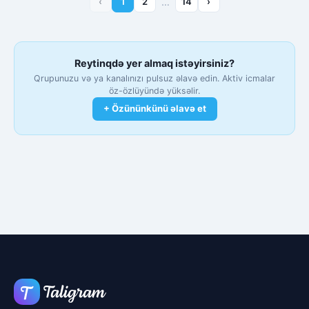
‹
1
2
…
14
›
Reytinqdə yer almaq istəyirsiniz?
Qrupunuzu və ya kanalınızı pulsuz əlavə edin. Aktiv icmalar
öz-özlüyündə yüksəlir.
+ Özününkünü əlavə et