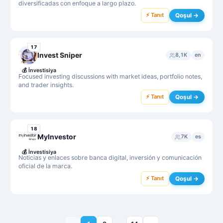
diversificadas con enfoque a largo plazo.
⚡ Tanıt
Qoşul →
17
Invest Sniper
8,1K
en
💰
İnvestisiya
Focused investing discussions with market ideas, portfolio notes,
and trader insights.
⚡ Tanıt
Qoşul →
18
MyInvestor
7K
es
💰
İnvestisiya
Noticias y enlaces sobre banca digital, inversión y comunicación
oficial de la marca.
⚡ Tanıt
Qoşul →