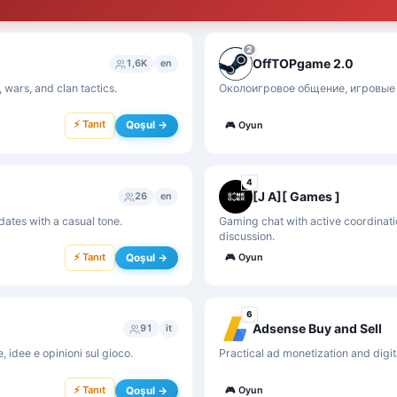
2
OffTOPgame 2.0
1,6K
en
wars, and clan tactics.
Околоигровое общение, игровые
⚡ Tanıt
Qoşul →
🎮
Oyun
4
[J A][ Games ]
26
en
ates with a casual tone.
Gaming chat with active coordinati
discussion.
⚡ Tanıt
Qoşul →
🎮
Oyun
6
Adsense Buy and Sell
91
it
 idee e opinioni sul gioco.
Practical ad monetization and digit
⚡ Tanıt
Qoşul →
🎮
Oyun