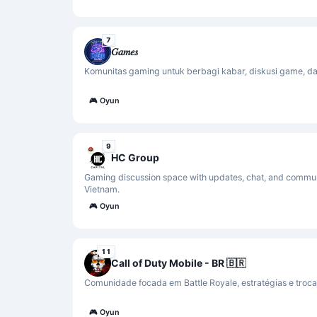
7
𝐺𝑎𝑚𝑒𝑠
Komunitas gaming untuk berbagi kabar, diskusi game, d
🎮
Oyun
9
HC Group
Gaming discussion space with updates, chat, and commu
Vietnam.
🎮
Oyun
11
Call of Duty Mobile - BR 🇧🇷
Comunidade focada em Battle Royale, estratégias e trocas
🎮
Oyun