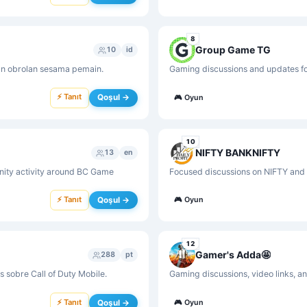
8
Group Game TG
10
id
an obrolan sesama pemain.
Gaming discussions and updates for
⚡ Tanıt
Qoşul →
🎮
Oyun
10
NIFTY BANKNIFTY
13
en
nity activity around BC Game
Focused discussions on NIFTY and
⚡ Tanıt
Qoşul →
🎮
Oyun
12
Gamer's Adda🤩
288
pt
 sobre Call of Duty Mobile.
Gaming discussions, video links, an
⚡ Tanıt
Qoşul →
🎮
Oyun