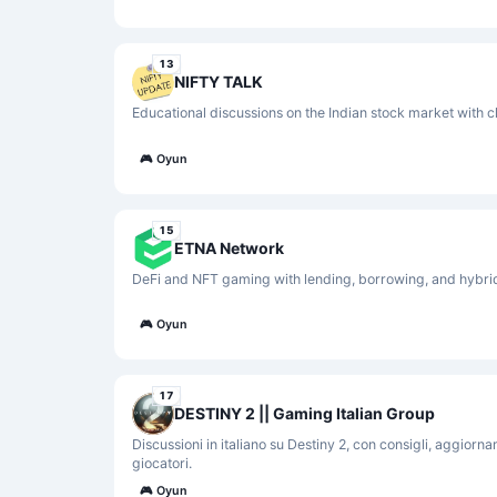
13
NIFTY TALK
Educational discussions on the Indian stock market with c
🎮
Oyun
15
ETNA Network
DeFi and NFT gaming with lending, borrowing, and hybri
🎮
Oyun
17
DESTINY 2 || Gaming Italian Group
Discussioni in italiano su Destiny 2, con consigli, aggiorn
giocatori.
🎮
Oyun