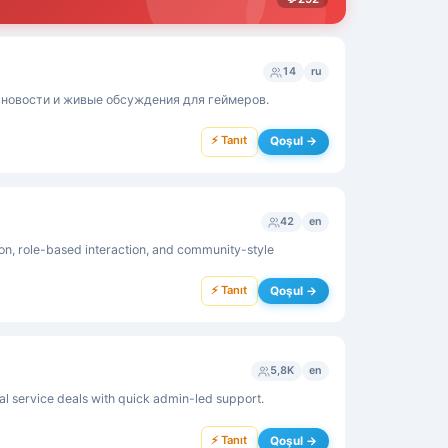
14
ru
 новости и живые обсуждения для геймеров.
⚡ Tanıt
Qoşul →
42
en
on, role-based interaction, and community-style
⚡ Tanıt
Qoşul →
5,8K
en
al service deals with quick admin-led support.
⚡ Tanıt
Qoşul →