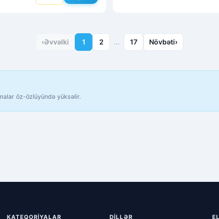
‹
Əvvəlki
1
2
…
17
Növbəti
›
malar öz-özlüyündə yüksəlir.
KATEQORIYALAR
DILLƏR
E