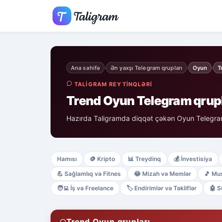
Ana səhifə
Ən yaxşı Telegram qrupları
Oyun
T
›
›
›
TALIGRAM REYTINQLƏRI
Trend Oyun Telegram qrupl
Hazırda Taligramda diqqət çəkən Oyun Telegram
Hamısı
🪙
Kripto
📊
Treydinq
💰
İnvestisiya
💪
Sağlamlıq və Fitnes
😂
Mizah və Memlər
🎵
Mus
🧑‍💻
İş və Freelance
🏷️
Endirimlər və Təkliflər
🤖
S
Trend Oyun qrupları