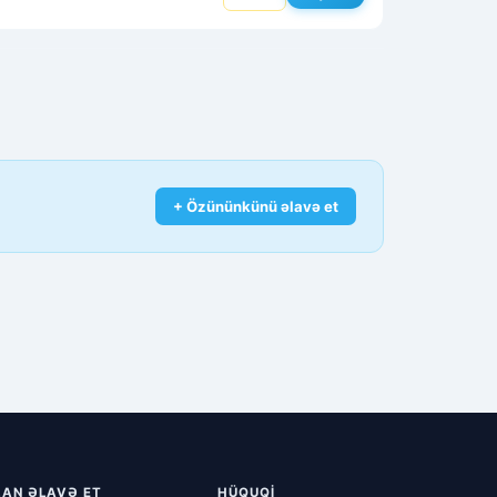
+ Özününkünü əlavə et
LAN ƏLAVƏ ET
HÜQUQI