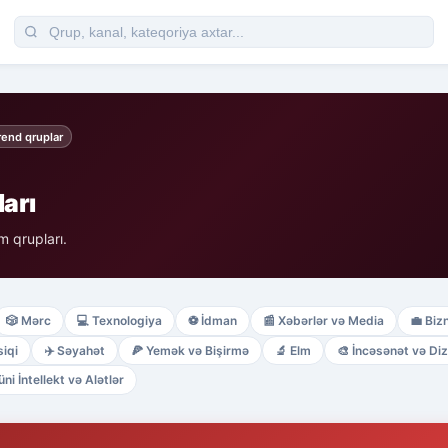
rend qruplar
arı
 qrupları.
🎲
Mərc
💻
Texnologiya
⚽
İdman
📰
Xəbərlər və Media
💼
Biz
iqi
✈️
Səyahət
🍕
Yemək və Bişirmə
🔬
Elm
🎨
İncəsənət və Di
üni İntellekt və Alətlər