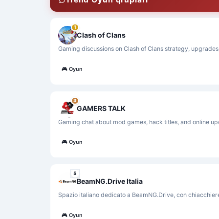
1
Clash of Clans
Gaming discussions on Clash of Clans strategy, upgrades, 
🎮
Oyun
3
GAMERS TALK
Gaming chat about mod games, hack titles, and online upd
🎮
Oyun
5
BeamNG.Drive Italia
Spazio italiano dedicato a BeamNG.Drive, con chiacchiere,
🎮
Oyun