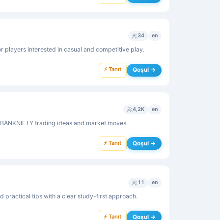
34
en
 players interested in casual and competitive play.
⚡ Tanıt
Qoşul →
4,2K
en
 BANKNIFTY trading ideas and market moves.
⚡ Tanıt
Qoşul →
11
en
d practical tips with a clear study-first approach.
⚡ Tanıt
Qoşul →