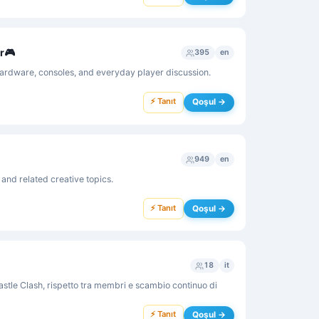
r🎮
395
en
ardware, consoles, and everyday player discussion.
⚡ Tanıt
Qoşul →
949
en
and related creative topics.
⚡ Tanıt
Qoşul →
18
it
tle Clash, rispetto tra membri e scambio continuo di
⚡ Tanıt
Qoşul →