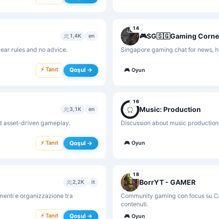
14
🎮SG🇸🇬Gaming Corne
1,4K
en
lear rules and no advice.
Singapore gaming chat for news, h
⚡ Tanıt
Qoşul →
🎮
Oyun
16
Music: Production
3,1K
en
d asset-driven gameplay.
Discussion about music production 
⚡ Tanıt
Qoşul →
🎮
Oyun
18
BorrYT - GAMER
2,2K
it
amenti e organizzazione tra
Community gaming con focus su Cas
contenuti.
⚡ Tanıt
Qoşul →
🎮
Oyun