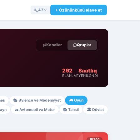
+ Özününkünü əlavə et
AZ
Kanallar
Qruplar
292
Saatlıq
ELANLAR
YENILƏNDI
nes
🎭
Əyləncə və Mədəniyyət
🎮
Oyun
zayn
🚗
Avtomobil və Motor
📚
Təhsil
🏛️
Dövlət
💬
292