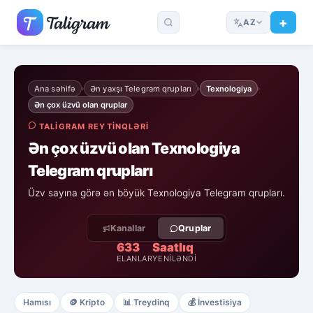
AZ
Ana səhifə
Ən yaxşı Telegram qrupları
Texnologiya
›
›
›
Ən çox üzvü olan qruplar
TALIGRAM REYTINQLƏRI
Ən çox üzvü olan Texnologiya
Telegram qrupları
Üzv sayına görə ən böyük Texnologiya Telegram qrupları.
Kanallar
Qruplar
633
Saatlıq
ELANLAR
YENILƏNDI
Hamısı
🪙
Kripto
📊
Treydinq
💰
İnvestisiya