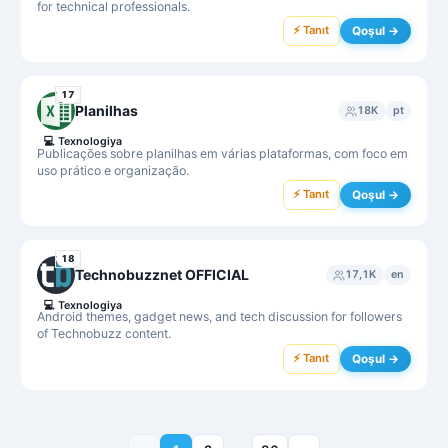
for technical professionals.
⚡ Tanıt
Qoşul →
17
Planilhas
18K
pt
💻
Texnologiya
Publicações sobre planilhas em várias plataformas, com foco em
uso prático e organização.
⚡ Tanıt
Qoşul →
18
Technobuzznet OFFICIAL
17,1K
en
💻
Texnologiya
Android themes, gadget news, and tech discussion for followers
of Technobuzz content.
⚡ Tanıt
Qoşul →