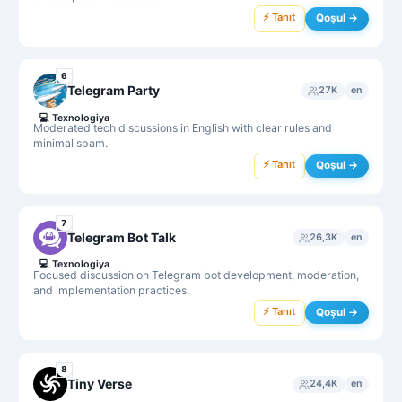
⚡ Tanıt
Qoşul →
6
Telegram Party
27K
en
💻
Texnologiya
Moderated tech discussions in English with clear rules and
minimal spam.
⚡ Tanıt
Qoşul →
7
Telegram Bot Talk
26,3K
en
💻
Texnologiya
Focused discussion on Telegram bot development, moderation,
and implementation practices.
⚡ Tanıt
Qoşul →
8
Tiny Verse
24,4K
en