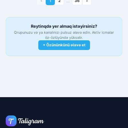
‹
1
2
…
36
›
Reytinqdə yer almaq istəyirsiniz?
Qrupunuzu və ya kanalınızı pulsuz əlavə edin. Aktiv icmalar
öz-özlüyündə yüksəlir.
+ Özününkünü əlavə et