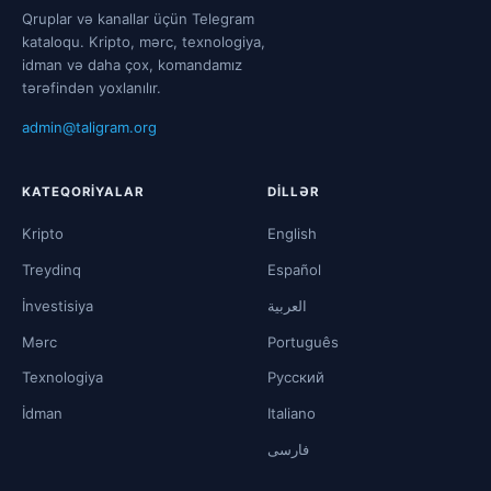
Qruplar və kanallar üçün Telegram
kataloqu. Kripto, mərc, texnologiya,
idman və daha çox, komandamız
tərəfindən yoxlanılır.
admin@taligram.org
KATEQORIYALAR
DILLƏR
Kripto
English
Treydinq
Español
İnvestisiya
العربية
Mərc
Português
Texnologiya
Русский
İdman
Italiano
فارسی