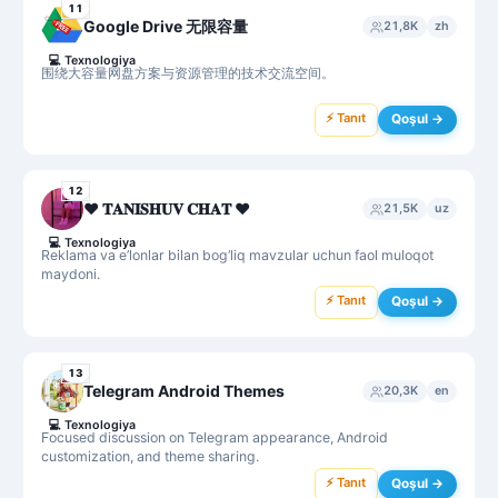
11
Google Drive 无限容量
21,8K
zh
💻
Texnologiya
围绕大容量网盘方案与资源管理的技术交流空间。
⚡ Tanıt
Qoşul →
12
♥️ 𝐓𝐀𝐍𝐈𝐒𝐇𝐔𝐕 𝐂𝐇𝐀𝐓 ♥️
21,5K
uz
💻
Texnologiya
Reklama va e’lonlar bilan bog‘liq mavzular uchun faol muloqot
maydoni.
⚡ Tanıt
Qoşul →
13
Telegram Android Themes
20,3K
en
💻
Texnologiya
Focused discussion on Telegram appearance, Android
customization, and theme sharing.
⚡ Tanıt
Qoşul →