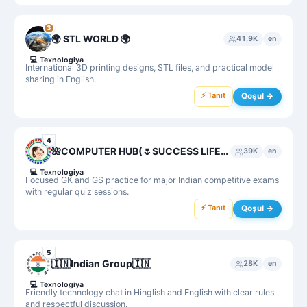
3
🌍 STL WORLD 🌍
41,9K
en
💻
Texnologiya
International 3D printing designs, STL files, and practical model
sharing in English.
⚡ Tanıt
Qoşul →
4
🌺COMPUTER HUB(🌷SUCCESS LIFE) GK, GS , Agniveer NAA,Science, MPPSC, UPSC,SSC MTS,CHSL,SI,UPSSC GK,ARMY, ALL GK
39K
en
💻
Texnologiya
Focused GK and GS practice for major Indian competitive exams
with regular quiz sessions.
⚡ Tanıt
Qoşul →
5
🇮🇳Indian Group🇮🇳
28K
en
💻
Texnologiya
Friendly technology chat in Hinglish and English with clear rules
and respectful discussion.