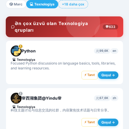
🎲
Mərc
💻
Texnologiya
+18 daha çox
Ən çox üzvü olan Texnologiya
💬
633
qrupları
1
Python
99,6K
en
💻
Texnologiya
Focused Python discussions on language basics, tools, libraries,
and learning resources.
⚡ Tanıt
Qoşul →
2
🌸西湖集团@Yindu🌸
67,6K
zh
💻
Texnologiya
科技主题讨论与信息交流的社群，内容聚焦技术话题与日常分享。
⚡ Tanıt
Qoşul →