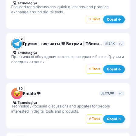
💻
Texnologiya
Focused tech discussions, quick questions, and practical
exchange around digital tools.
⚡ Tanıt
Qoşul →
9
Грузия - все чаты 💬 Батуми | Тбилиси | Кутаиси
24K
ru
💻
Texnologiya
Практичные обсуждения о жизни, поездках и быте в Грузии и
соседних странах.
⚡ Tanıt
Qoşul →
10
Pmate 🌹
23,9K
en
💻
Texnologiya
Technology-focused discussions and updates for people
interested in digital tools and products.
⚡ Tanıt
Qoşul →