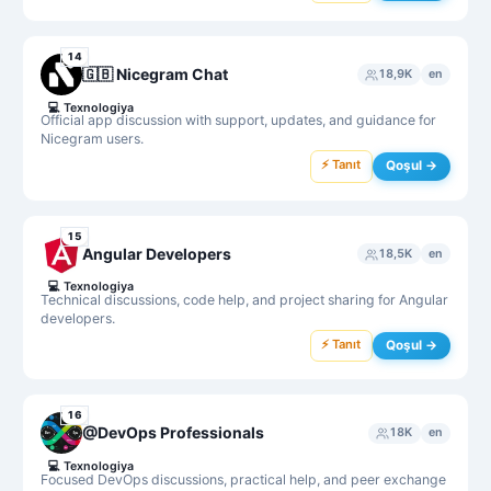
14
🇬🇧 Nicegram Chat
18,9K
en
💻
Texnologiya
Official app discussion with support, updates, and guidance for
Nicegram users.
⚡ Tanıt
Qoşul →
15
Angular Developers
18,5K
en
💻
Texnologiya
Technical discussions, code help, and project sharing for Angular
developers.
⚡ Tanıt
Qoşul →
16
@DevOps Professionals
18K
en
💻
Texnologiya
Focused DevOps discussions, practical help, and peer exchange