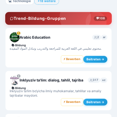
💻
Technologie
+18 weitere
Trend-Bildung-Gruppen
💬
108
1
Arabic Education
2
ar
📚
Bildung
محتوى تعليمي في اللغة العربية للمراجعة والتدريب وتبادل المواد المفيدة.
⚡ Bewerben
Beitreten →
2
Inklyuziv ta'lim: dialog, tahlil, tajriba
317
uz
📚
Bildung
Inklyuziv ta’lim bo‘yicha ilmiy muhokamalar, tahlillar va amaliy
tajribalar maydoni.
⚡ Bewerben
Beitreten →