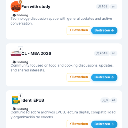
3
Fun with study
168
en
📚
Bildung
Technology discussion space with general updates and active
conversation.
⚡ Bewerben
Beitreten →
4
CL - MBA 2026
7649
en
📚
Bildung
Community focused on food and cooking discussions, updates,
and shared interests.
⚡ Bewerben
Beitreten →
5
Identi EPUB
8
es
📚
Bildung
Comunidad sobre archivos EPUB, lectura digital, compatibilidad
y organización de ebooks.
⚡ Bewerben
Beitreten →