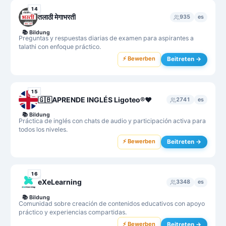
14
तलाठी मेगाभरती
935
es
📚
Bildung
Preguntas y respuestas diarias de examen para aspirantes a
talathi con enfoque práctico.
⚡ Bewerben
Beitreten →
15
🇬🇧APRENDE INGLÉS Ligoteo®️❤️
2741
es
📚
Bildung
Práctica de inglés con chats de audio y participación activa para
todos los niveles.
⚡ Bewerben
Beitreten →
16
eXeLearning
3348
es
📚
Bildung
Comunidad sobre creación de contenidos educativos con apoyo
práctico y experiencias compartidas.
⚡ Bewerben
Beitreten →