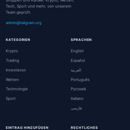
Gruppen und Kanäle. Krypto, Wetten,
Tech, Sport und mehr, von unserem
Team geprüft.
admin@taligram.org
KATEGORIEN
SPRACHEN
Krypto
English
Trading
Español
Investieren
العربية
Wetten
Português
Technologie
Русский
Sport
Italiano
فارسی
EINTRAG HINZUFÜGEN
RECHTLICHES