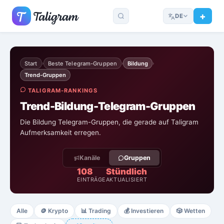
DE
Start
Beste Telegram-Gruppen
Bildung
›
›
›
Trend-Gruppen
TALIGRAM-RANKINGS
Trend-Bildung-Telegram-Gruppen
Die Bildung Telegram-Gruppen, die gerade auf Taligram
Aufmerksamkeit erregen.
Kanäle
Gruppen
108
Stündlich
EINTRÄGE
AKTUALISIERT
Alle
🪙
Krypto
📊
Trading
💰
Investieren
🎲
Wetten