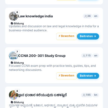
6
Law knowledge india
36
en
📚
Bildung
Updates and discussion on law and legal knowledge in India for a
business-minded audience.
⚡ Bewerben
Beitreten →
7
CCNA 200-301 Study Group
115
en
📚
Bildung
Focused CCNA exam prep with practice tests, guides, tips, and
networking discussions.
⚡ Bewerben
Beitreten →
8
ಜ್ಞಾನ ಭಂಡಾರ ಕಲಿಯುವುದು ಬಹಳಷ್ಟಿದೆ
195
kn
📚
Bildung
ಸ್ಪರ್ಧಾತ್ಮಕ ಅಧ್ಯಯನಕ್ಕೆ ಇತಿಹಾಸ, ಅರ್ಥಶಾಸ್ತ್ರ, ರಾಜ್ಯಶಾಸ್ತ್ರ ಮತ್ತು ಪ್ರಚಲಿತ ವಿಷಯಗಳ