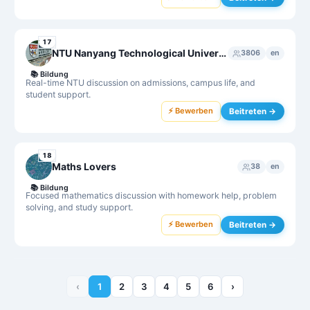
17
NTU Nanyang Technological University Chat Group
3806
en
📚
Bildung
Real-time NTU discussion on admissions, campus life, and
student support.
⚡ Bewerben
Beitreten →
18
Maths Lovers
38
en
📚
Bildung
Focused mathematics discussion with homework help, problem
solving, and study support.
⚡ Bewerben
Beitreten →
‹
1
2
3
4
5
6
›