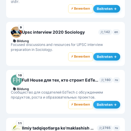
ಚರ್ಚೆ.
⚡ Bewerben
Beitreten →
9
Upsc interview 2020 Sociology
142
en
📚
Bildung
Focused discussions and resources for UPSC interview
preparation in Sociology.
⚡ Bewerben
Beitreten →
10
Full House для тех, кто строит EdTech
160
ru
📚
Bildung
Сообщество для создателей EdTech с обсуждением
продуктов, роста и образовательных проектов.
⚡ Bewerben
Beitreten →
11
Ilmiy tadqiqotlarga ko'maklashish markazi
2765
ru