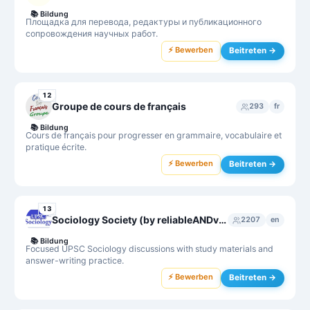
📚
Bildung
Площадка для перевода, редактуры и публикационного
сопровождения научных работ.
⚡ Bewerben
Beitreten →
12
Groupe de cours de français
293
fr
📚
Bildung
Cours de français pour progresser en grammaire, vocabulaire et
pratique écrite.
⚡ Bewerben
Beitreten →
13
Sociology Society (by reliableANDvalid)
2207
en
📚
Bildung
Focused UPSC Sociology discussions with study materials and
answer-writing practice.
⚡ Bewerben
Beitreten →