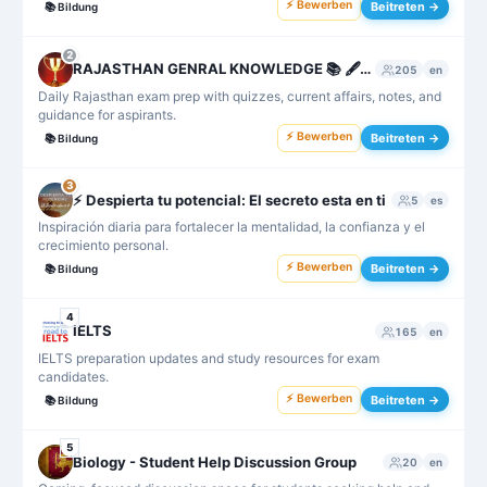
⚡ Bewerben
Beitreten →
📚
Bildung
2
RAJASTHAN GENRAL KNOWLEDGE 📚 🖋️🎖️🏆
205
en
Daily Rajasthan exam prep with quizzes, current affairs, notes, and
guidance for aspirants.
⚡ Bewerben
Beitreten →
📚
Bildung
3
⚡️ Despierta tu potencial: El secreto esta en ti
5
es
Inspiración diaria para fortalecer la mentalidad, la confianza y el
crecimiento personal.
⚡ Bewerben
Beitreten →
📚
Bildung
4
IELTS
165
en
IELTS preparation updates and study resources for exam
candidates.
⚡ Bewerben
Beitreten →
📚
Bildung
5
Biology - Student Help Discussion Group
20
en