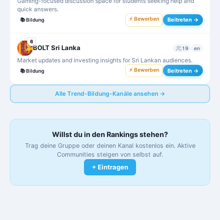
Gaming-focused discussion space for students seeking help and
quick answers.
⚡ Bewerben
Beitreten →
📚
Bildung
6
BOLT Sri Lanka
19
en
Market updates and investing insights for Sri Lankan audiences.
⚡ Bewerben
Beitreten →
📚
Bildung
Alle Trend-Bildung-Kanäle ansehen →
Willst du in den Rankings stehen?
Trag deine Gruppe oder deinen Kanal kostenlos ein. Aktive
Communities steigen von selbst auf.
+ Eintragen