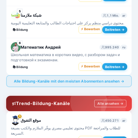
5
شبكة ملازمنا
1,1 Mio.
ar
محتوى دراسي منظم يركز على احتياجات الطالب والمتابعة التعليمية اليومية.
⚡ Bewerben
Beitreten →
📚
Bildung
6
Математик Андрей
995.240
ru
Школьная математика в коротких видео, с разбором задач и
подготовкой к экзаменам.
⚡ Bewerben
Beitreten →
📚
Bildung
Alle Bildung-Kanäle mit den meisten Abonnenten ansehen →
Trend-Bildung-Kanäle
Alle ansehen →
1
موقع التفوق
450.271
ar
محتوى تعليمي مصري يوفّر الملازم والكتب بصيغة PDF للطلاب والمراجعة
السريعة.