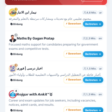
1
نيمار ابن الانبار
4,6 Mio.
ar
محتوى تعليمي عام مع تحديثات ومشاركات مرتبطة بالتعلم والمعرفة.
⚡ Bewerben
Beitreten →
📚
Bildung
2
Maths By Gagan Pratap
2,3 Mio.
en
Focused maths support for candidates preparing for government
exams and competitive tests.
⚡ Bewerben
Beitreten →
📚
Bildung
3
اخبار درسی | فوری
1,5 Mio.
ar
أخبار عاجلة عن التعطيل الدراسي والتنبيهات التعليمية للطلاب وأولياء الأمور.
⚡ Bewerben
Beitreten →
📚
Bildung
4
𝙍𝙤𝙟𝙜𝙖𝙧 𝙬𝙞𝙩𝙝 𝘼𝙣𝙠𝙞𝙩™🥇
1,3 Mio.
en
Career and exam updates for job seekers, including vacancies,
notices, admit cards, and results.
⚡ Bewerben
Beitreten →
📚
Bildung