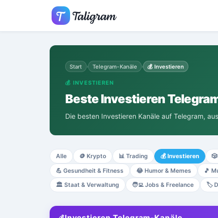
Start
Telegram-Kanäle
💰
Investieren
›
›
💰
INVESTIEREN
Beste Investieren Telegra
Die besten Investieren Kanäle auf Telegram, aus
Alle
🪙
Krypto
📊
Trading
💰
Investieren
🎲
💪
Gesundheit & Fitness
😂
Humor & Memes
🎵
Mu
🏛️
Staat & Verwaltung
🧑‍💻
Jobs & Freelance
🏷️
D
Investieren Telegram-Kanäle
💰