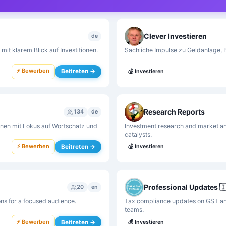
Clever Investieren
de
 mit klarem Blick auf Investitionen.
Sachliche Impulse zu Geldanlage, 
⚡ Bewerben
Beitreten →
💰
Investieren
Research Reports
134
de
rnen mit Fokus auf Wortschatz und
Investment research and market ana
catalysts.
⚡ Bewerben
Beitreten →
💰
Investieren
Professional Updates 
20
en
ns for a focused audience.
Tax compliance updates on GST and
teams.
⚡ Bewerben
Beitreten →
💰
Investieren