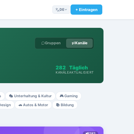
+ Eintragen
DE
Gruppen
Kanäle
282
Täglich
KANÄLE
AKTUALISIERT
s
🎭
Unterhaltung & Kultur
🎮
Gaming
Design
🚗
Autos & Motor
📚
Bildung
📢
282