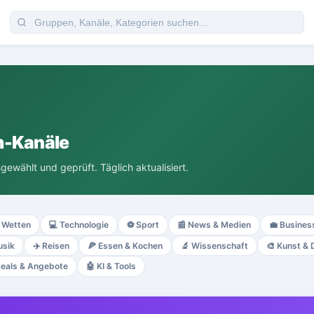
m-Kanäle
gewählt und geprüft. Täglich aktualisiert.
Wetten
💻
Technologie
⚽
Sport
📰
News & Medien
💼
Busines
sik
✈️
Reisen
🍕
Essen & Kochen
🔬
Wissenschaft
🎨
Kunst & 
eals & Angebote
🤖
KI & Tools