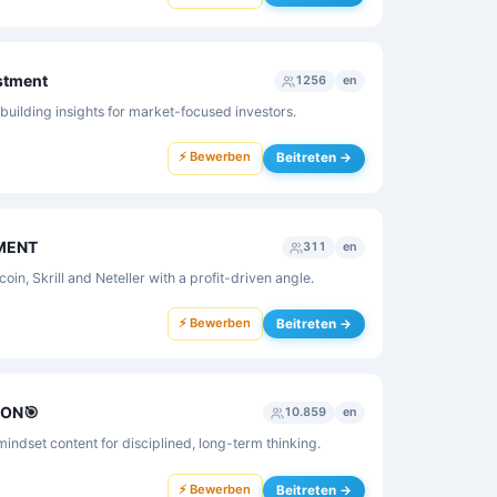
estment
1256
en
uilding insights for market-focused investors.
⚡ Bewerben
Beitreten →
MENT
311
en
in, Skrill and Neteller with a profit-driven angle.
⚡ Bewerben
Beitreten →
ION🎯
10.859
en
mindset content for disciplined, long-term thinking.
⚡ Bewerben
Beitreten →