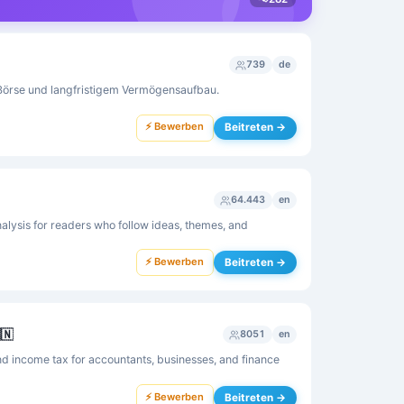
739
de
Börse und langfristigem Vermögensaufbau.
⚡ Bewerben
Beitreten →
64.443
en
lysis for readers who follow ideas, themes, and
⚡ Bewerben
Beitreten →
🇳
8051
en
 income tax for accountants, businesses, and finance
⚡ Bewerben
Beitreten →