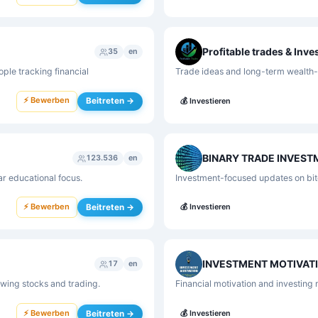
Profitable trades & Inv
35
en
le tracking financial
Trade ideas and long-term wealth-b
⚡ Bewerben
Beitreten →
💰
Investieren
BINARY TRADE INVEST
123.536
en
ar educational focus.
Investment-focused updates on bitco
⚡ Bewerben
Beitreten →
💰
Investieren
INVESTMENT MOTIVAT
17
en
owing stocks and trading.
Financial motivation and investing 
⚡ Bewerben
Beitreten →
💰
Investieren