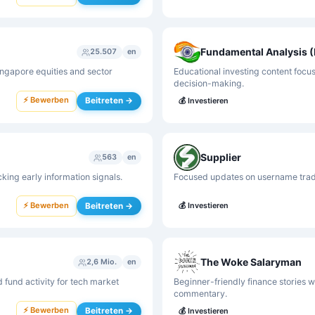
Fundamental Analysis (
25.507
en
ingapore equities and sector
Educational investing content focus
decision-making.
⚡ Bewerben
Beitreten →
💰
Investieren
Supplier
563
en
king early information signals.
Focused updates on username tradin
⚡ Bewerben
Beitreten →
💰
Investieren
The Woke Salaryman
2,6 Mio.
en
 fund activity for tech market
Beginner-friendly finance stories w
commentary.
⚡ Bewerben
Beitreten →
💰
Investieren