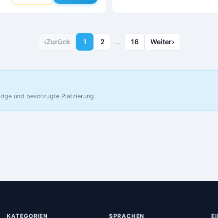
‹
Zurück
1
2
…
16
Weiter
›
Badge und bevorzugte Platzierung.
KATEGORIEN
SPRACHEN
E