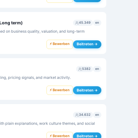
Long term)
45.349
en
ed on business quality, valuation, and long-term
⚡ Bewerben
Beitreten →
5382
en
g, pricing signals, and market activity.
⚡ Bewerben
Beitreten →
34.632
en
ith plain explanations, work culture themes, and social
⚡ Bewerben
Beitreten →