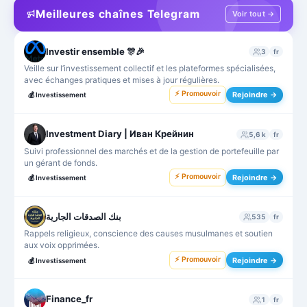
Meilleures chaînes Telegram
Voir tout →
Investir ensemble 🎊🎉
3
fr
Veille sur l’investissement collectif et les plateformes spécialisées,
avec échanges pratiques et mises à jour régulières.
⚡ Promouvoir
Rejoindre →
💰
Investissement
Investment Diary | Иван Крейнин
5,6 k
fr
Suivi professionnel des marchés et de la gestion de portefeuille par
un gérant de fonds.
⚡ Promouvoir
Rejoindre →
💰
Investissement
بنك الصدقات الجارية
535
fr
Rappels religieux, conscience des causes musulmanes et soutien
aux voix opprimées.
⚡ Promouvoir
Rejoindre →
💰
Investissement
Finance_fr
1
fr