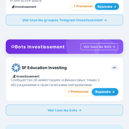
in one active space.
⚡ Promouvoir
Rejoindre →
💰
Investissement
Voir tous les groupes Telegram Investissement →
Bots Investissement
Voir tous les bots →
SF Education Investing
en
💰
Investissement
Сообщество об инвестициях и финансовых темах с
обсуждениями и практическими материалами.
⚡ Promouvoir
Rejoindre →
Voir tous les bots →