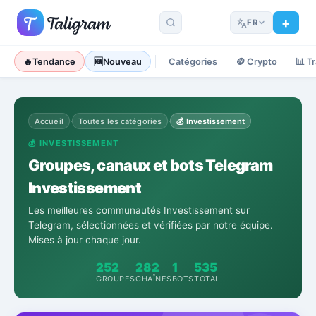
FR
🔥
Tendance
🆕
Nouveau
Catégories
🪙
Crypto
📊
T
Accueil
Toutes les catégories
💰
Investissement
›
›
💰
INVESTISSEMENT
Groupes, canaux et bots Telegram
Investissement
Les meilleures communautés Investissement sur
Telegram, sélectionnées et vérifiées par notre équipe.
Mises à jour chaque jour.
252
282
1
535
GROUPES
CHAÎNES
BOTS
TOTAL