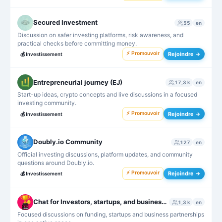
Secured Investment
55
en
Discussion on safer investing platforms, risk awareness, and
practical checks before committing money.
⚡ Promouvoir
Rejoindre →
💰
Investissement
Entrepreneurial journey (EJ)
17,3 k
en
Start-up ideas, crypto concepts and live discussions in a focused
investing community.
⚡ Promouvoir
Rejoindre →
💰
Investissement
Doubly.io Community
127
en
Official investing discussions, platform updates, and community
questions around Doubly.io.
⚡ Promouvoir
Rejoindre →
💰
Investissement
Chat for Investors, startups, and business partnerships
1,3 k
en
Focused discussions on funding, startups and business partnerships