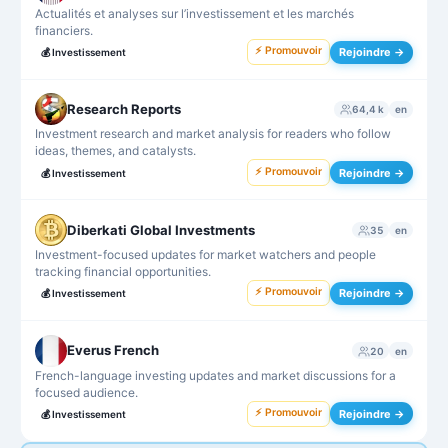
Actualités et analyses sur l’investissement et les marchés
financiers.
⚡ Promouvoir
Rejoindre →
💰
Investissement
Research Reports
64,4 k
en
Investment research and market analysis for readers who follow
ideas, themes, and catalysts.
⚡ Promouvoir
Rejoindre →
💰
Investissement
Diberkati Global Investments
35
en
Investment-focused updates for market watchers and people
tracking financial opportunities.
⚡ Promouvoir
Rejoindre →
💰
Investissement
Everus French
20
en
French-language investing updates and market discussions for a
focused audience.
⚡ Promouvoir
Rejoindre →
💰
Investissement