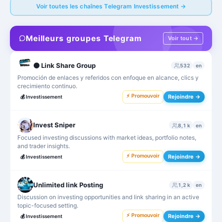
Voir toutes les chaînes Telegram Investissement →
Meilleurs groupes Telegram
Voir tout →
⚫ Link Share Group
532
en
Promoción de enlaces y referidos con enfoque en alcance, clics y
crecimiento continuo.
⚡ Promouvoir
Rejoindre →
💰
Investissement
Invest Sniper
8,1 k
en
Focused investing discussions with market ideas, portfolio notes,
and trader insights.
⚡ Promouvoir
Rejoindre →
💰
Investissement
Unlimited link Posting
1,2 k
en
Discussion on investing opportunities and link sharing in an active
topic-focused setting.
⚡ Promouvoir
Rejoindre →
💰
Investissement