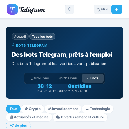
FR
Accueil
Tous les bots
›
BOTS TELEGRAM
Des bots Telegram, prêts à l’emploi
Des bots Telegram utiles, vérifiés avant publication.
Groupes
Chaînes
Bots
38
12
Quotidien
BOTS
CATÉGORIES
MIS À JOUR
Tout
🪙
Crypto
💰
Investissement
💻
Technologie
📰
Actualités et médias
🎭
Divertissement et culture
+7 de plus