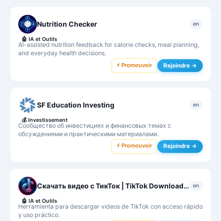
Nutrition Checker
en
🤖
IA et Outils
AI-assisted nutrition feedback for calorie checks, meal planning,
and everyday health decisions.
⚡ Promouvoir
Rejoindre →
SF Education Investing
en
💰
Investissement
Сообщество об инвестициях и финансовых темах с
обсуждениями и практическими материалами.
⚡ Promouvoir
Rejoindre →
Скачать видео с ТикТок | TikTok Downloader
en
🤖
IA et Outils
Herramienta para descargar videos de TikTok con acceso rápido
y uso práctico.