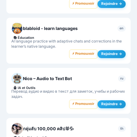
⚡ Promouvoir
Rejoindre →
blabloid - learn languages
en
📚
Éducation
AI language practice with adaptive chats and corrections in the
learner’s native language.
⚡ Promouvoir
Rejoindre →
Nico – Audio to Text Bot
ru
🤖
IA et Outils
Перевод аудио и видео в текст для заметок, учебы и рабочих
задач.
⚡ Promouvoir
Rejoindre →
กลุ่มลับ 100,000 คลิป🐰💦
th