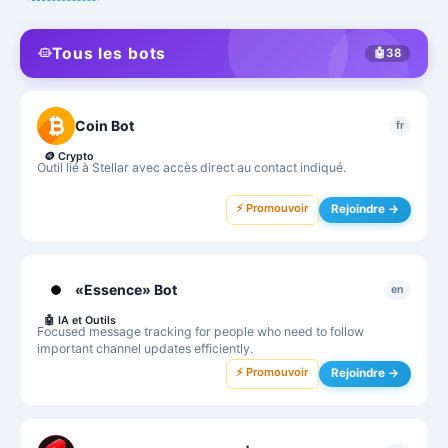
Tous les bots
🤖
38
Coin Bot
fr
🪙
Crypto
Outil lié à Stellar avec accès direct au contact indiqué.
⚡ Promouvoir
Rejoindre →
«Essence» Bot
en
🤖
IA et Outils
Focused message tracking for people who need to follow
important channel updates efficiently.
⚡ Promouvoir
Rejoindre →