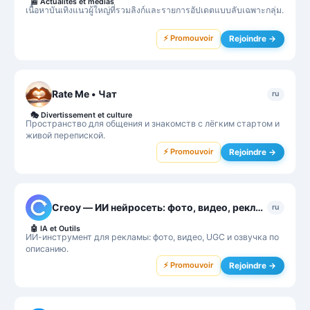
📰
Actualités et médias
เนื้อหาบันเทิงแนวผู้ใหญ่ที่รวมลิงก์และรายการอัปเดตแบบลับเฉพาะกลุ่ม.
⚡ Promouvoir
Rejoindre →
Rate Me • Чат
ru
🎭
Divertissement et culture
Пространство для общения и знакомств с лёгким стартом и
живой перепиской.
⚡ Promouvoir
Rejoindre →
Creoy — ИИ нейросеть: фото, видео, реклама
ru
🤖
IA et Outils
ИИ-инструмент для рекламы: фото, видео, UGC и озвучка по
описанию.
⚡ Promouvoir
Rejoindre →