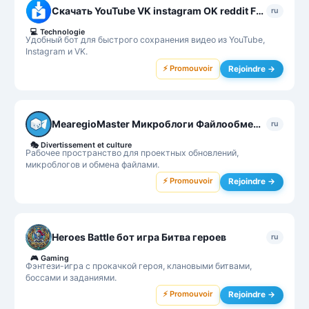
Скачать YouTube VK instagram OK reddit Fwap Video Saver Bot
ru
💻
Technologie
Удобный бот для быстрого сохранения видео из YouTube,
Instagram и VK.
⚡ Promouvoir
Rejoindre →
MearegioMaster Микроблоги Файлообменная сеть
ru
🎭
Divertissement et culture
Рабочее пространство для проектных обновлений,
микроблогов и обмена файлами.
⚡ Promouvoir
Rejoindre →
Heroes Battle бот игра Битва героев
ru
🎮
Gaming
Фэнтези-игра с прокачкой героя, клановыми битвами,
боссами и заданиями.
⚡ Promouvoir
Rejoindre →