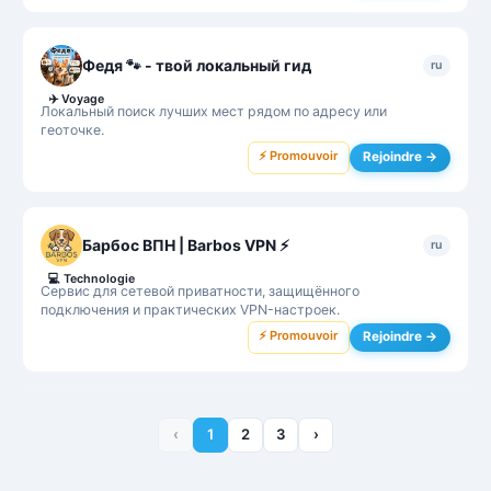
Федя 🐾 - твой локальный гид
ru
✈️
Voyage
Локальный поиск лучших мест рядом по адресу или
геоточке.
⚡ Promouvoir
Rejoindre →
Барбос ВПН | Barbos VPN ⚡
ru
💻
Technologie
Сервис для сетевой приватности, защищённого
подключения и практических VPN-настроек.
⚡ Promouvoir
Rejoindre →
‹
1
2
3
›