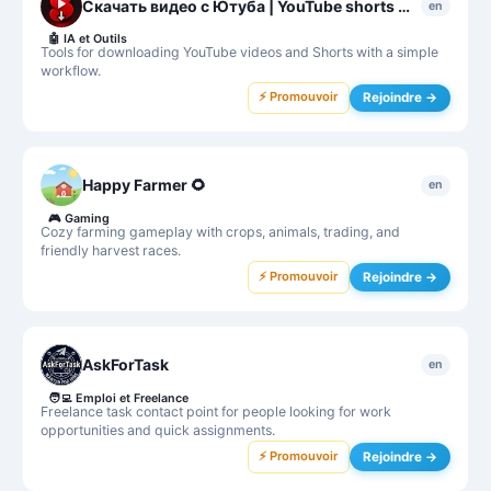
Скачать видео с Ютуба | YouTube shorts Downloader
en
🤖
IA et Outils
Tools for downloading YouTube videos and Shorts with a simple
workflow.
⚡ Promouvoir
Rejoindre →
Happy Farmer 🌻
en
🎮
Gaming
Cozy farming gameplay with crops, animals, trading, and
friendly harvest races.
⚡ Promouvoir
Rejoindre →
AskForTask
en
🧑‍💻
Emploi et Freelance
Freelance task contact point for people looking for work
opportunities and quick assignments.
⚡ Promouvoir
Rejoindre →