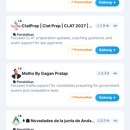
⚡ Promosikan
Gabung →
14
ClatPrep | Clat Prep | CLAT 2027 | CLAT 2028 | CLAT coaching
7,9 rb
en
📚
Pendidikan
Focused CLAT preparation updates, coaching guidance, and
exam support for law aspirants.
⚡ Promosikan
Gabung →
15
Maths By Gagan Pratap
2,3 jt
en
📚
Pendidikan
Focused maths support for candidates preparing for government
exams and competitive tests.
⚡ Promosikan
Gabung →
16
👩‍🏫 Novedades de la junta de Andalucía en Educación 👨‍🏫
3,2 rb
es
📚
Pendidikan