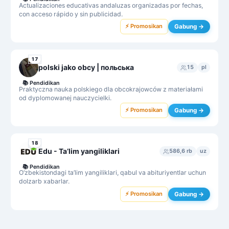
Actualizaciones educativas andaluzas organizadas por fechas,
con acceso rápido y sin publicidad.
⚡ Promosikan
Gabung →
17
polski jako obcy | польська
15
pl
📚
Pendidikan
Praktyczna nauka polskiego dla obcokrajowców z materiałami
od dyplomowanej nauczycielki.
⚡ Promosikan
Gabung →
18
Edu - Taʼlim yangiliklari
586,6 rb
uz
📚
Pendidikan
O‘zbekistondagi ta’lim yangiliklari, qabul va abituriyentlar uchun
dolzarb xabarlar.
⚡ Promosikan
Gabung →