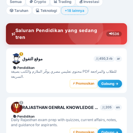
Semua
🪙
Crypto
📊
Trading
💰
Investasi
🎲
Taruhan
💻
Teknologi
+18 lainnya
Saluran Pendidikan yang sedang
📢
536
tren
1
موقع التفوق
450,3 rb
ar
📚
Pendidikan
محتوى تعليمي مصري يوفّر الملازم والكتب بصيغة PDF للطلاب والمراجعة
السريعة.
⚡ Promosikan
Gabung →
2
RAJASTHAN GENRAL KNOWLEDGE 📚 🖋️🎖️🏆
205
en
📚
Pendidikan
Daily Rajasthan exam prep with quizzes, current affairs, notes,
and guidance for aspirants.
⚡ Promosikan
Gabung →