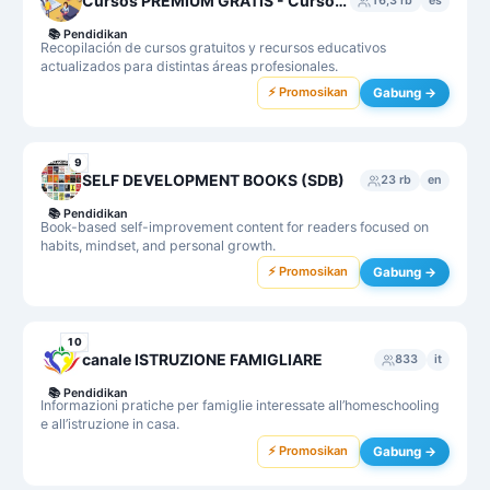
Cursos PREMIUM GRATIS - Cursos en MEGA 2025
16,3 rb
es
📚
Pendidikan
Recopilación de cursos gratuitos y recursos educativos
actualizados para distintas áreas profesionales.
⚡ Promosikan
Gabung →
9
SELF DEVELOPMENT BOOKS (SDB)
23 rb
en
📚
Pendidikan
Book-based self-improvement content for readers focused on
habits, mindset, and personal growth.
⚡ Promosikan
Gabung →
10
canale ISTRUZIONE FAMIGLIARE
833
it
📚
Pendidikan
Informazioni pratiche per famiglie interessate all’homeschooling
e all’istruzione in casa.
⚡ Promosikan
Gabung →