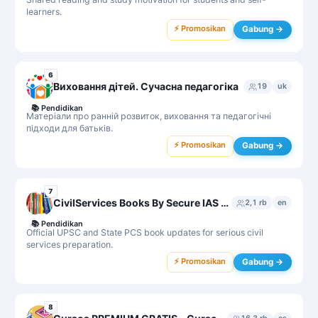
learners.
⚡ Promosikan
Gabung →
6
Виховання дітей. Сучасна педагогіка
19
uk
📚
Pendidikan
Матеріали про ранній розвиток, виховання та педагогічні
підходи для батьків.
⚡ Promosikan
Gabung →
7
CivilServices Books By Secure IAS UPSC Books SecureIAS
2,1 rb
en
📚
Pendidikan
Official UPSC and State PCS book updates for serious civil
services preparation.
⚡ Promosikan
Gabung →
8