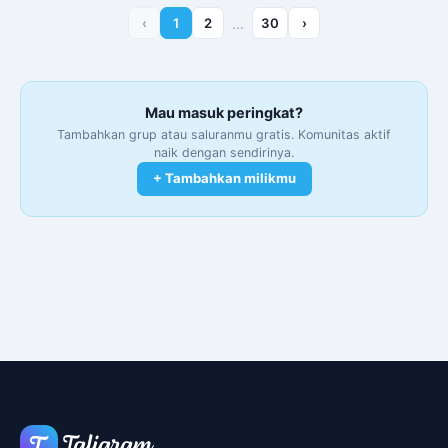
‹
1
2
…
30
›
Mau masuk peringkat?
Tambahkan grup atau saluranmu gratis. Komunitas aktif
naik dengan sendirinya.
+ Tambahkan milikmu