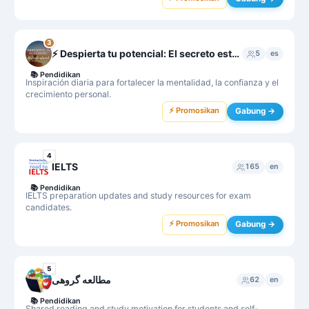
3
⚡️ Despierta tu potencial: El secreto esta en ti
5
es
📚
Pendidikan
Inspiración diaria para fortalecer la mentalidad, la confianza y el
crecimiento personal.
⚡ Promosikan
Gabung →
4
IELTS
165
en
📚
Pendidikan
IELTS preparation updates and study resources for exam
candidates.
⚡ Promosikan
Gabung →
5
مطالعه گروهی
62
en
📚
Pendidikan
Shared reading and study motivation for students and self-