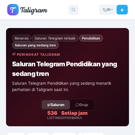
ID
Beranda
Saluran Telegram terbaik
Pendidikan
›
›
›
Saluran yang sedang tren
PERINGKAT TALIGRAM
Saluran Telegram Pendidikan yang
sedang tren
Saluran Telegram Pendidikan yang sedang menarik
perhatian di Taligram saat ini.
Saluran
Grup
536
Setiap jam
LISTING
DIPERBARUI