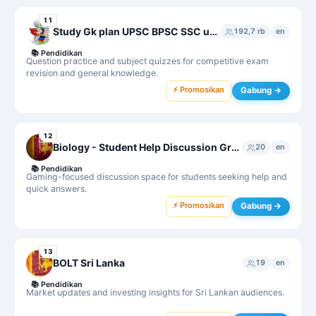
11
Study Gk plan UPSC BPSC SSC upsssc 😊
192,7 rb
en
📚
Pendidikan
Question practice and subject quizzes for competitive exam
revision and general knowledge.
⚡ Promosikan
Gabung →
12
Biology - Student Help Discussion Group
20
en
📚
Pendidikan
Gaming-focused discussion space for students seeking help and
quick answers.
⚡ Promosikan
Gabung →
13
BOLT Sri Lanka
19
en
📚
Pendidikan
Market updates and investing insights for Sri Lankan audiences.